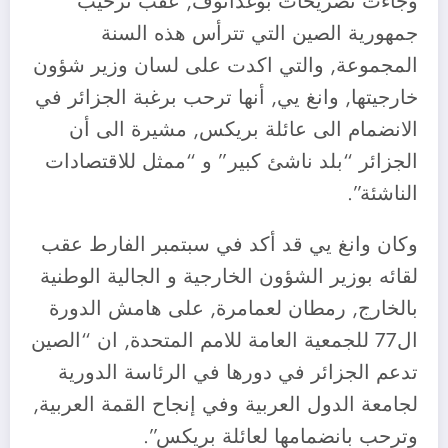
وجاءت تصريحات بوغدانوف, عقب ترحيب
جمهورية الصين التي تترأس هذه السنة
المجموعة, والتي اكدت على لسان وزير شؤون
خارجيتها, وانغ يي, أنها ترحب برغبة الجزائر في
الانضمام الى عائلة بريكس, مشيرة الى أن
الجزائر “بلد ناشئ كبير” و “ممثل للاقتصادات
الناشئة”.
وكان وانغ يي قد أكد في سبتمبر الفارط عقب
لقائه بوزير الشؤون الخارجية و الجالية الوطنية
بالخارج, رمطان لعمامرة, على هامش الدورة
ال77 للجمعية العامة للامم المتحدة, ان “الصين
تدعم الجزائر في دورها في الرئاسة الدورية
لجامعة الدول العربية وفي إنجاح القمة العربية,
وترحب بانضمامها لعائلة بريكس”.