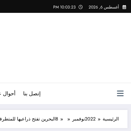
لتجاوز
أغسطس 6, 2026
10:03:24 PM
لى
لمحتوى
ص
إتصل بنا
أحوال ع
الرئيسية
2022
نوفمبر
8
البحرين تفتح ذراعيها للمتطرف