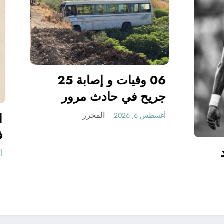
06 وف
جريح في حادث مرو
بقسنطينة
المحرر
أغسطس 6, 2026
 فينيسيوس ضد
المحرر