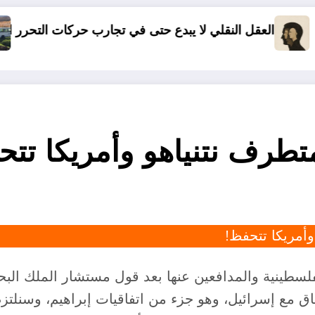
لا يبدع حتى في تجارب حركات التحرر الوطني
06 وفيات و إصابة 25 جريح في حادث مرور بقسنطينة
متطرف نتنياهو وأمريكا تت
وأمريكا تتحفظ!
سطينية والمدافعين عنها بعد قول مستشار الملك البح
اق مع إسرائيل، وهو جزء من اتفاقيات إبراهيم، وسنلتز