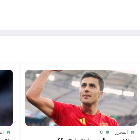
المحرر
0
ال