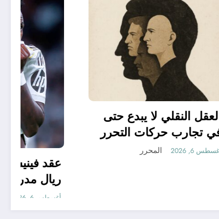
يات و إصابة 25
ر
العقل النقلي لا يبدع حتى
في تجارب حركات التحرر
الوطني
المحرر
أغسطس 6, 2026