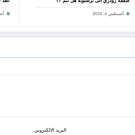
صفقة رودري الى برشلونة هل تتم ؟؟
عقد ف
أغسطس 6, 2026
أغسط
البريد الالكتروني