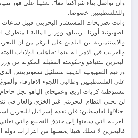
وأن نواصل بناء شراكتنا معا”. تعقيبا على فوز نتني
وللفلسطينيين خصوصا.
واتت تصريحات المستشار البحريني قبيل ساعات من 
الصهيونية أورنا باربيباي، ووزير المالية المتطرف
والاستثمارية بين البلدين على الرغم من ان البحرين
والغريب في الامر انه بينما تجاهلت الولايات المتحد
البحرين لنتنياهو وحكومته المقبلة المكونة من وز
وزعيم الصهيونية الدينية بتسلئيل سموتريتش ال
على الفلسطينيين وطالبي اللجوء الافارقة، وألموغ
مستوطنة كريات اربع، وعميخاي إلياهو نجل حاخام 
لن يجني النظام البحريني غير الخزي والعار في تن
احتلالها لفلسطين؛ فلن تقدم إسرائيل للبحرين اسرا
العربية التي سبقتها إلى خندق التطبيع والتي تعا
فالبحرين لا تملك شيئا يحصنها من ابتزازات دولة ا