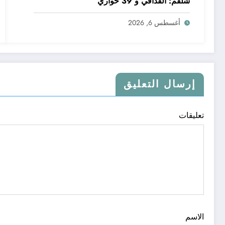
شلقم: القذافي و 39 حواري
أغسطس 6, 2026
إرسال التعليق
تعليقات
الاسم