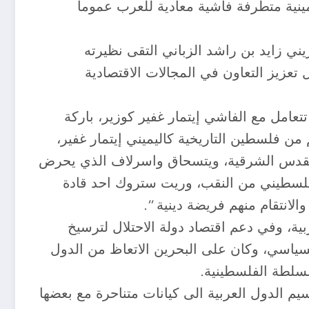
يمينية متطرفة فاشية معادية للعرب عموما
ي زايد بن راشد الزباني التقى نظيرته
 تعزيز التعاون في المجالات الاقتصادية
تتعامل مع الفاشي إيتمار غفير كوزير، باركة
من فلسطين التاريخية كاليميني إيتمار غفير،
 القدس الشرقية، ويتسحاق واسرلاف الذي يحرض
ى فلسطيني من النقب، وريت ستروك احد قادة
انتقام منهم فريضة دينية “.
ية، وفي دعم اقتصاد دولة الاحتلال لترسيخ
 السياسي، وكان على البحرين الاتعاظ من الدول
لسلطة الفلسطينية.
سيم الدول العربية الى كيانات متناحرة مع بعضها