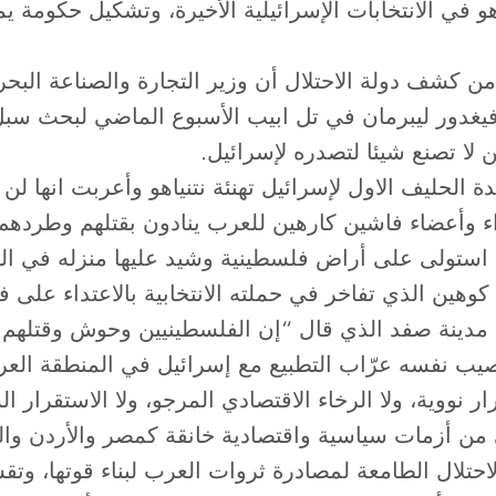
اهو في الانتخابات الإسرائيلية الأخيرة، وتشكيل حكومة 
كشف دولة الاحتلال أن وزير التجارة والصناعة البحرين
 افيغدور ليبرمان في تل ابيب الأسبوع الماضي لبحث سبل
 لا تصنع شيئا لتصدره لإسرائيل.
ة الحليف الاول لإسرائيل تهنئة نتنياهو وأعربت انها لن 
راء وأعضاء فاشين كارهين للعرب ينادون بقتلهم وطردهم 
ذي استولى على أراض فلسطينية وشيد عليها منزله في
 كوهين الذي تفاخر في حملته الانتخابية بالاعتداء عل
مدينة صفد الذي قال “إن الفلسطينيين وحوش وقتلهم وال
صيب نفسه عرّاب التطبيع مع إسرائيل في المنطقة العرب
ر نووية، ولا الرخاء الاقتصادي المرجو، ولا الاستقرار
ني من أزمات سياسية واقتصادية خانقة كمصر والأردن وا
لاحتلال الطامعة لمصادرة ثروات العرب لبناء قوتها، وتق