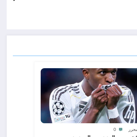
محرر
0