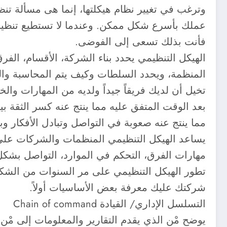
وترغب في تغيير نظام هيكلتها، إنما هى مسألة ت
عملك بأسرع شكل ممكن. وعندما لا تستطيع تنظيم
فأنت بذلك تسعى إلى الفوضى.
الهيكل التنظيمي يحدد بناء الشركة، الأقسام، الفر
المنظمة، ويحدد السلطات وكيف يتم المحاسبة والم
تخيل أن لديك فريقاً جيداً ولديه من المهارات وال
بعد الوقت المتفق عليه مما ينتج عنه كسر الثقة ب
مما ينتج عنه صعوبة في التواصل وتبادل الأفكار وب
يساعد الهيكل التنظيمي المنظمات والشركات على ا
مهارات الفرق، التحكم في الموارد، التواصل بشكل 
تطور الهيكل التنظيمي على مر السنوات من الشكل ا
شركتك عليك معرفة بعض الأساسيات أولاً.
التسلسل الإداري/ القيادة Chain of command
يوضح مْن الذي يقدم التقارير والمعلومات إلى مْ