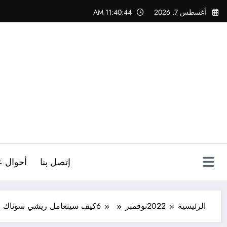
لتجاوز
أغسطس 7, 2026
11:40:45 AM
لى
لمحتوى
ص
إتصل بنا
أحوال ع
الرئيسية
2022
نوفمبر
6
كيف سيتعامل ريشي سوناك م