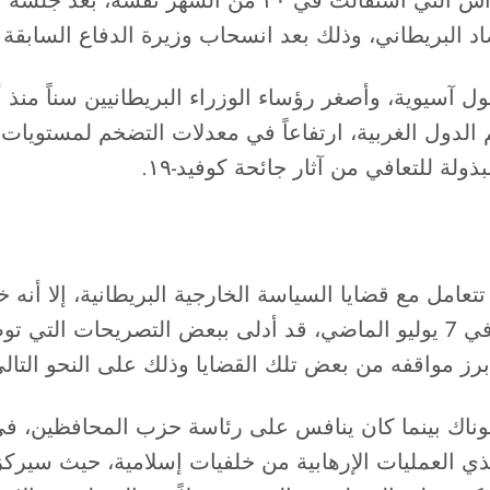
رئيساً للوزراء، خلفاً لرئيسة الوزراء السابقة ليز تراس ا
 البريطاني، وذلك بعد انسحاب وزيرة الدفاع السابقة
الدول الغربية، ارتفاعاً في معدلات التضخم لمستويا
ولة للتعافي من آثار جائحة كوفيد-١٩.
عامل مع قضايا السياسة الخارجية البريطانية، إلا أنه
المحافظين في أعقاب استقالة بوريس جونسون، في 7 يوليو الماضي، قد أدلى
أبرز مواقفه من بعض تلك القضايا وذلك على النحو التالي
 سوناك بينما كان ينافس على رئاسة حزب المحافظين، ف