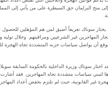
 يدعم قوانين الهجرة واللاجئين التي تقلص أعداد المها
 إلى منح البرلمان حق السيطرة على من يأتي إلى المم
ة.
ن يختار سوناك تعريفاً أضيق لمن هم المؤهلين للحصول عل
حتجاز المهاجرين غير الشرعيين ومراقبتهم. وخلال توليه
توقع أن يواصل سياسات حزبه المتشددة تجاه الهجرة للحف
قد اختار سوناك وزيرة الداخلية بالحكومة السابقة سويل
ها لتبني سياسات متشددة تجاه المهاجرين. فقد أشارت ف
هجرة غير القانونية، حيث لم تلتزم بخفض أعداد المها