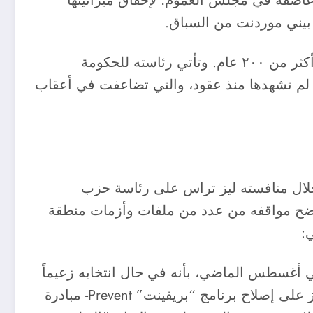
لتي استقالت في ٢٠ من الشهر نفسه، بعد جلسة عاصفة في مجلس العموم؛ لإخفاق ميزانيتها
 بيني موردنت من السباق.
وسيكون سوناك أول رئيس وزراء بريطاني من أصول آسيوية، وأصغر رؤساء الوزراء البريطانيين سناً منذ أكثر من ٢٠٠ عام. وتأتي رئاسته للحكومة
ت لم تشهدها منذ عقود، والتي تضاعفت في أعقاب
 خلال منافسته ليز تراس على رئاسة حزب
 ببعض التصريحات التي توضح مواقفه من عدد من ملفات وأزمات منطقة
:
ي أغسطس الماضي، بأنه في حال انتخابه زعيماً
للحزب فإنه سيصلح طريقة تعامل بريطانيا مع منفذي العمليات الإرهابية من خلفيات إسلامية، حيث سيركز على إصلاح برنامج “بريفينت” Prevent- مبادرة