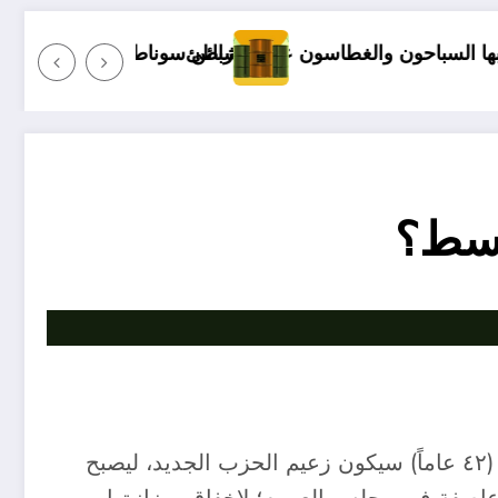
اسون على الشاطئ
زبائن سوناطراك الجزائرية
05 نصائح قبل بداية الموسم الجامعي الجديد لطلبة الطب
وسط؟
أعلنت “لجنة ١٩٢٢” بحزب المحافظين البريطاني، في ٢٤ أكتوبر ، أن وزير الخزانة السابق ريشي سوناك (٤٢ عاماً) سيكون زعيم الحزب الجديد، ليصبح