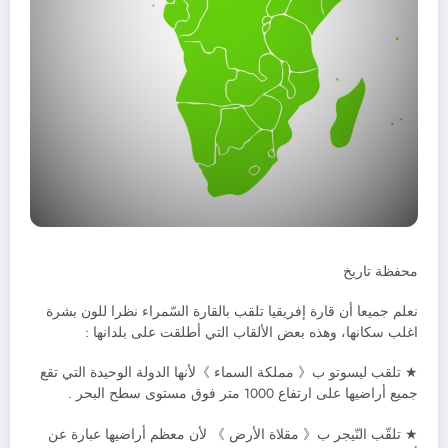
محفظة تاريخ
نعلم جميعا أن قارة إفريقيا تلقب بالقارة السّمراء نظرا للون بشرة
اغلب سكانها، وهذه بعض الألقاب التي أطلقت على بلدانها :
★ تلقب ليسوتو ب《 مملكة السماء 》لأنها الدولة الوحيدة التي تقع
جميع أراضيها على ارتفاع 1000 متر فوق مستوى سطح البحر .
★ تلقّب النّيجر ب《 مقلاة الأرض 》 لأن معظم أراضيها عبارة عن