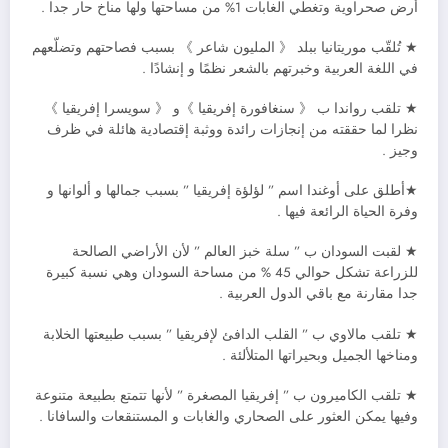
أرض صحراوية وتغطي الغابات 1% من مساحتها ولها مناخ حار جدا .
★ تُلقّب موريتانيا ببلد 《 المليون شاعر 》 بسبب فصاحتهم وتضلّعهم
في اللغة العربية وخبرتهم بالشعر نظمًا و إنشادًا .
★ تلقب رواندا
ب 《 سنغافورة إفريقيا 》و 《 سويسرا إفريقيا 》
نظرا لما حققته من إنجازات رائدة ووثبة إقتصادية هائلة في ظرف
وجيز .
★أطلق على أوغندا اسم ” لؤلؤة إفريقيا ” بسبب جمالها و ألوانها و
وفرة الحياة الرائعة فيها .
★ لقبت السودان ب ” سلة خبز العالم ” لأن الأراضي الصالحة
للزراعة تشكل حوالي 45 % من مساحة السودان وهي نسبة كبيرة
جدا مقارنة مع باقي الدول العربية .
★ تلقب مالاوي ب ” القلب الدافئ لإفريقيا ” بسبب طبيعتها الخلابة
ومناخها الجميل وبحيراتها المتلألئة .
★ تلقب الكاميرون ب ” إفريقيا المصغرة ” لأنها تتمتع بطبيعة متنوعة
وفيها يمكن العثور على الصحاري والغابات و المستنقعات والسافانا .