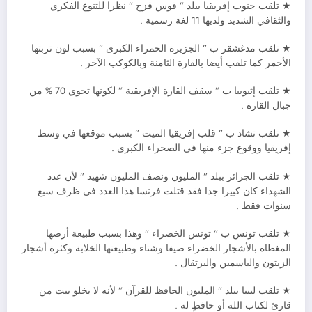
★ تلقب جنوب إفريقيا ببلد ” قوس قزح ” نظرا للتنوع الفكري
والثقافي الشديد ولديها 11 لغة رسمية .
★ تلقب مدغشقر ب ” الجزيرة الحمراء الكبرى ” بسبب لون تربتها
الأحمر كما تلقب أيضا بالقارة الثامنة وبالكوكب الآخر .
★ تلقب إثيوبيا ب ” سقف القارة الإفريقية ” لكونها تحوي 70 % من
جبال القارة .
★ تلقب تشاد ب ” قلب إفريقيا الميت ” بسبب موقعها في وسط
إفريقيا ووقوع جزء منها في الصحراء الكبرى .
★ تلقب الجزائر ببلد ” المليون ونصف المليون شهيد ” لأن عدد
الشهداء كان كبيرا جدا فقد قتلت فرنسا هذا العدد في ظرف سبع
سنوات فقط .
★ تلقب تونس ب ” تونس الخضراء ” وهذا بسبب طبيعة أرضها
المغطاة بالأشجار الخضراء صيفا وشتاء وطبيعتها الخلابة وكثرة أشجار
الزيتون والياسمين والبرتقال .
★ تلقب ليبيا ببلد ” المليون الحافظ للقرآن ” لأنه لا يخلو بيت من
قارئ لكتاب الله أو حافظٍ له .