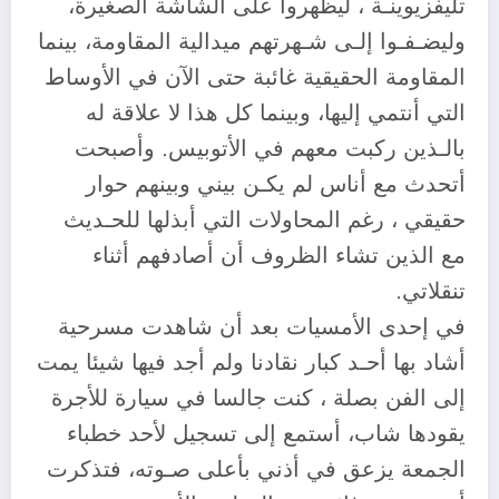
تليفزيوينـة ، ليظهروا على الشاشة الصغيرة،
وليضـفـوا إلـى شـهرتهم ميدالية المقاومة، بينما
المقاومة الحقيقية غائبة حتى الآن في الأوساط
التي أنتمي إليها، وبينما كل هذا لا علاقة له
بالـذين ركبت معهم في الأتوبيس. وأصبحت
أتحدث مع أناس لم يكـن بيني وبينهم حوار
حقيقي ، رغم المحاولات التي أبذلها للحـديث
مع الذين تشاء الظروف أن أصادفهم أثناء
تنقلاتي.
في إحدى الأمسيات بعد أن شاهدت مسرحية
أشاد بها أحـد كبار نقادنا ولم أجد فيها شيئا يمت
إلى الفن بصلة ، كنت جالسا في سيارة للأجرة
يقودها شاب، أستمع إلى تسجيل لأحد خطباء
الجمعة يزعق في أذني بأعلى صـوته، فتذكرت