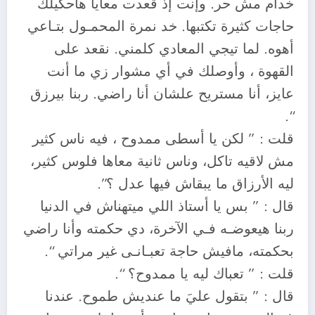
خدام مش حر. وإنت إذ قعدت معايا هاحكيلك
حاجات كثيرة تكتبها. خد نمرة المحمـول بتـاعي
أهوه. لما تيجي المعادي كلمني. نقعد على
القهوة ، وأوصلك في أي مشوار زي ما أنت
عايز، أنا مستريح علشان أنا راضي. ربنا بيرزق
“.
قلت : ” لكن يا أسطى ممدوح ، فيه ناس كثير
مش لاقيه تاكل، وناس ثانية معاها فلوس كثير،
ليه الأرزاق ما يبقاش فيها عدل ؟”.
قال : ” بس يا أستاذ اللي ميتهناش في الدنيا
ربنا هيعوضـه فـي الآخرة، دي حكمته وأنا راضي
بحكمته، مافيش حاجة تعبـانـى غير مراتي “.
قلت : ” تعباك ليه يا ممدوح؟ “.
قال : ” بتقول عليَ ما عنديش طموح. عندنا