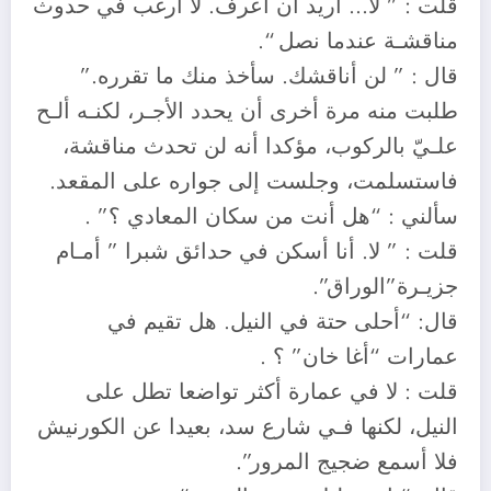
قلت : ” لا… أريد أن أعرف. لا أرغب في حدوث
مناقشـة عندما نصل “.
قال : ” لن أناقشك. سأخذ منك ما تقرره.”
طلبت منه مرة أخرى أن يحدد الأجـر، لكنـه ألـح
علـيّ بالركوب، مؤكدا أنه لن تحدث مناقشة،
فاستسلمت، وجلست إلى جواره على المقعد.
سألني : “هل أنت من سكان المعادي ؟” .
قلت : ” لا. أنا أسكن في حدائق شبرا ” أمـام
جزيـرة”الوراق”.
قال: “أحلى حتة في النيل. هل تقيم في
عمارات “أغا خان” ؟ .
قلت : لا في عمارة أكثر تواضعا تطل على
النيل، لكنها فـي شارع سد، بعيدا عن الكورنيش
فلا أسمع ضجيج المرور”.