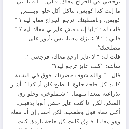
ترجعني في الجراج معاك. قالي: ” ليه يا بني.
ما إنت كدا كويس، بتاكل أكل حلو، وبتلبس
كويس، وباسطينك. ترجع الجراج معايا ليه ؟ “
قلت له : “يابا إنت مش عايزني معاك ليه ؟ ” .
قالي : ” لا عايزك معايا، بس بأدور على
مصلحتك”.
قلت له: ” لا عايز أرجع معاك، فرجعني “.
سألته: “كنت عايز ترجع ليه؟”.
قال : ” والله شوف حضرتك. فوق في الشقة
كانت كل حاجة حلوة. البطيخ كان أد كدا.” أشار
بذراعيه مبعدا بينهما. ” شـملوخي، وحلو زي
السكر. لكن أنا كنت عايز حضن أبويا يدفيني.
أكـل معاه فول وطعمية، لكن أحس إن أنا معاه
وهو معايـا، فـوق كانت كل حاجة باردة. كنت