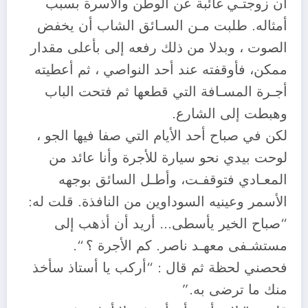
أن زوجتـي غائبة عن الوطن والأسرة بسبب
أمثاله. طلبت مـن السـائق الشاب أن يخفض
الصوت ، وبدلا من ذلك رفعه إلى بأعلى مقدار
ممكن، فأوقفته عند أحد النواصي ، ثم أعطيته
أجـرة المسـافة التي قطعها ثم فتحت الباب
وهبطت إلى الشارع.
لكن في صباح أحد الأيام التي صفا فيها الجو ،
لوحت بيدي نحو سيارة للأجرة وأنا عائد من
المعـادي فتوقفـت، وأطـل السائق بوجهه
الأسمر وعينيه السوداوين من النافذة. قلت له:
“صباح الخير يأسطى… أريد أن أذهب إلى
مستشـفى معهـد ناصر. كم الأجرة ؟ “.
فحصني لحظة ثم قال : “أركب يا أستاذ سأخذ
منك ما ترضى به.”