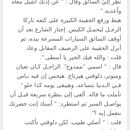
نظر إليَ السائق وقال : ” عن إذنك أشيل معاه
وأعديه.”
هبط ورفع الحقيبة الكبيرة على كتفه تاركا
الرجـل ليحمـل الكيس. إجتاز الشارع بعد أن
أوقف السائق السيارات المسرعة بيده، ثم
أنزل الحقيبة على الرصيف المقابل وعاد.
قلت : والله فيك الخير يا أسطى “.
قال : ” اسمي “ممدوح”. الراجـل كـان تعبان
ومتوتر، دلوقتي هيرتاح. هيحس إن فيه نـاس
فـي الـدنيا بتساعد، وهيبقى يومه كدا حلو “.
تأملت ما قاله. ألقى إلىَ بنظرة سريعة قبـل أن
يواصـل السير ثم استطرد: ” أستاذ إنت حضرتك
بتعمل إيه ؟”.
قلت : ” أصلي طبيب. لكن دلوقتي بأكتب