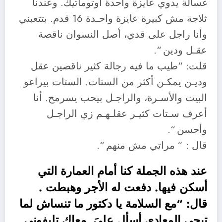
غسالة يدوي عايزة واحدة أوتوماتيك. وعندنا
ثلاجة مش كبيرة عايزة واحـدة 16 قدم. بتتعبني
وأنا راجل على قدي، أصل النسوان ناقصة
عقـل ودين “.
قلت: “طيب ما فيه رجالة كثير ناقصين عقل
وديـن يمكـن أكثر من الستات. الستات بيراعو
البيت والأسـرة، والراجـل بيحب يسرمح. أنا
أعرف سـتات كثيـر عقلـهـم زي الراجـل
وأحسن “.
قال : ” مراتي مش منهم “.
عند هذه الجملة كنا أمام العمارة التي
أسكن فيها. دفعت له الأجر وهبطت .
قال: “مع السلامة يا دكتور ما تنساش لما
تيجي المعادي أسأل عليَ. معاك تليفوني.