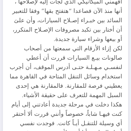
أفهمني الميكانيكي الذي لجأت إليه لإصلاحها ،
أنها منذ الآن فصاعدا “هتفتح بقها” وفقا للتعبير
السائد بين خبـراء إصـلاح السيارات، وأن علىَ
أن أختار بين تكبد مصروفات الإصـلاح المتكرر،
أو بيعها وشراء سيارة جديدة.
لكن إزاء الأرقام التي سمعتها من أصحاب
صالونات بيـع السيارات قررت أن أعطي
لنفسـي مـهـلـة حتـى أدرس الموقف، أن أجرب
استخدام وسائل التنقل المتاحة في القاهرة مما
يعطيني فرصة للمقارنة. فالمقارنة هي إحدى
السبل المهمة للتعرف على حقيقة الأشياء.
هكذا دخلت في مرحلة جديدة أعادتني إلى أيام
كنت فيهـا شاباً، خصوصاً وأنني قررت ألا أحتقر
أي وسيلة للتنقـل أيـاً كانت. فوجدت نفسي