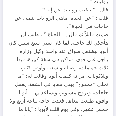
روايات “.
قال : ” بتكتب روايات عن إيه؟”.
قلت : “عن الحياة، ماهي الروايات بتبقى عن
حاجات في الحياة “.
صمت قليلاً ثم قال : ” الحياة ؟ ، طيب أن
هأحكي لك حاجـة. لما كان سني سبع سنين كان
أبويا بيشتغل سواق عند واحـد وكيل وزارة.
راجل غني قوي. ساكن في شقة كبيرة، فيها
ثلاث حمامات، وصالة واسعة، وأوض كثير،
وبلاكونات. مراته كلمت أبويا وقالت له: “ما
تخلي “ممدوح” يبقى معايا في الشقة، يعمل
حاجات، ويروح مشاوير، ويساعدني” . أبويا
وافق، طلعت معاها. قعدت حاجة بتاعة أربع ولا
خمس تشهر، وفي يوم قلت لأبويا : “يابا ما