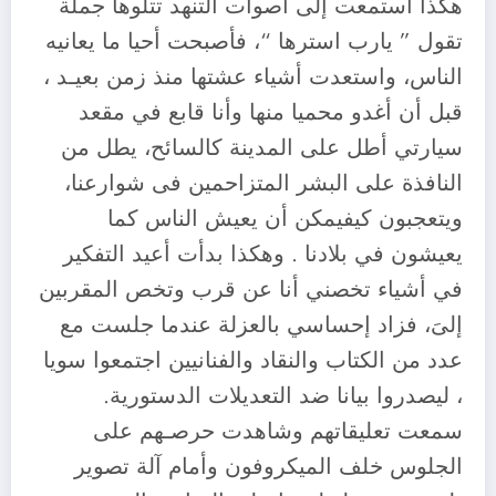
هكذا استمعت إلى أصوات التنهد تتلوها جملة
تقول ” يارب استرها “، فأصبحت أحيا ما يعانيه
الناس، واستعدت أشياء عشتها منذ زمن بعيـد ،
قبل أن أغدو محميا منها وأنا قابع في مقعد
سيارتي أطل على المدينة كالسائح، يطل من
النافذة على البشر المتزاحمين فى شوارعنا،
ويتعجبون كيفيمكن أن يعيش الناس كما
يعيشون في بلادنا . وهكذا بدأت أعيد التفكير
في أشياء تخصني أنا عن قرب وتخص المقربين
إلىَ، فزاد إحساسي بالعزلة عندما جلست مع
عدد من الكتاب والنقاد والفنانيين اجتمعوا سويا
، ليصدروا بيانا ضد التعديلات الدستورية.
سمعت تعليقاتهم وشاهدت حرصـهم على
الجلوس خلف الميكروفون وأمام آلة تصوير