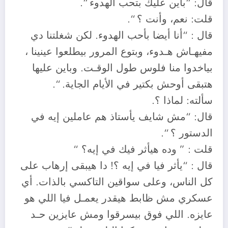
قال: “باين عليك بتحب الهدوء “.
قلت: نعم، وأنت ؟ “.
قال : “أنا أيضا بأحب الهدوء. لكن شغلتنا دي
مفيهـاش هـدوء، وبتوع المرور بيطلعوا عينينا ،
بياخدوا منا فلوس طول الوقـت. وباين عليها
هتبقى أوحش بكتير في الأيام الجاية. “.
سألته: لماذا ؟.
قال: “مش شايف يأستاذ هم عاملين إيه في
الدستور ؟ “.
قلت : ” وده هيأثر فيك في إيه؟ “
قال : “يأثر فيا في إيه ؟! دا هيبقى إرهاب على
كل الناس، وعلى سواقين التاكسي بالذات. أي
عسكري مش ظابط هيقدر يعمـل فيا اللي هو
عايزه. اللي فوق بيسرقوا ومش عايزين حـد