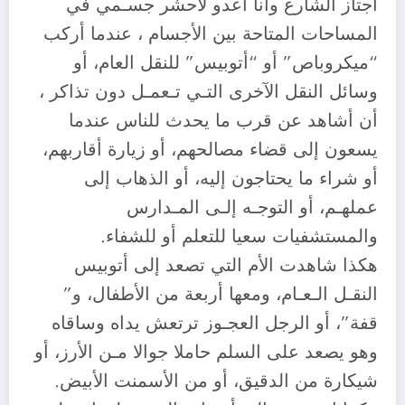
أجتاز الشارع وأنا أعدو لأحشر جسـمي في
المساحات المتاحة بين الأجسام ، عندما أركب
“ميكروباص” أو “أتوبيس” للنقل العام، أو
وسائل النقل الآخرى التـي تـعمـل دون تذاكر ،
أن أشاهد عن قرب ما يحدث للناس عندما
يسعون إلى قضاء مصالحهم، أو زيارة أقاربهم،
أو شراء ما يحتاجون إليه، أو الذهاب إلى
عملهـم، أو التوجـه إلـى المـدارس
والمستشفيات سعيا للتعلم أو للشفاء.
هكذا شاهدت الأم التي تصعد إلى أتوبيس
النقـل الـعـام، ومعها أربعة من الأطفال، و”
قفة”، أو الرجل العجـوز ترتعش يداه وساقاه
وهو يصعد على السلم حاملا جوالا مـن الأرز، أو
شيكارة من الدقيق، أو من الأسمنت الأبيض.