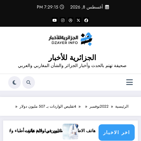
لتجاوز
أغسطس 8, 2026
7:29:15 PM
لى
لمحتوى
الجزائرية للأخبار
صحيفة تهتم بالحدث وأخبار الجزائر والشأن المغاربي والعربي
الرئيسية
2022
نوفمبر
4
تقليص الواردات بـ 507 مليون دولار
عناوين و أرقام هاتف الاطباء الاخصائيين في ولاية تيارت
عناوين و ارقام هاتف أطباء ولاية باتنة .. عناو
اخر الاخبار