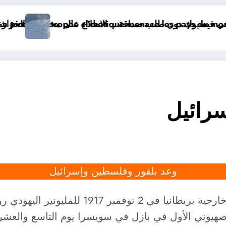
ون طلب صداقة
La pire catastrophe climatique me
الحرارة و الرياح و الأمطار و الوضعية الجوية وحالة البحر
رائيل
وعد بلفور وفلسطين وإسرائيل
كان وعد بلفور، الوعد الذي منحه آرثر بلفور و