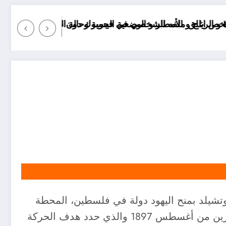
 في الولايات الجزائرية اليوم
موعد انخفاض الحرارة في ولايات الجزائر
زير خارجية بريطانيا في 2 نوفمبر 1917 للمليونير اليهودي روتشيلد بمنح اليهود دولة في فلسطين، المحطة
الثانية لتأسيس المشروع الصهيوني بعد المؤتمر الصهيوني الأول في بازل في سويسرا يوم التاسع والعشرين من أغسطس 1897 والذي حدد هدف الحركة