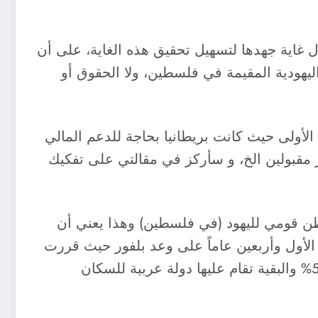
غاية جهدها لتسهيل تحقيق هذه الغاية، على أن
اليهودية المقيمة في فلسطين، ولا الحقوق أو
أولى حيث كانت بريطانيا بحاجة للدعم المالي
ر مقبولين الخ، و سأركز في مقالتي على تفكيك
طن قومي لليهود (في فلسطين) وهذا يعني أن
لأول وأربعين عاماً على وعد بلفور حيث قررت
الجمعية العامة للأمم المتحدة في نوفمبر 1947 تقسيم فلسطين إلى دولتين تقوم إسرائيل على مساحة 55% والبقية تقام عليها دولة عربية للسكان