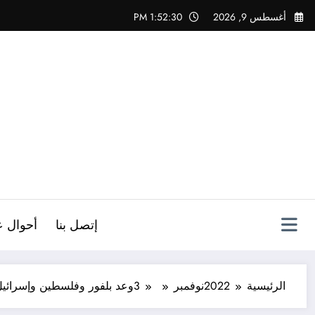
لتجاوز
أغسطس 9, 2026
1:52:31 PM
لى
لمحتوى
ص
إتصل بنا
أحوال ع
الرئيسية
2022
نوفمبر
3
وعد بلفور وفلسطين وإسرائي