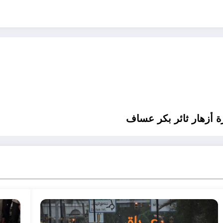
أزهار ثائر بكر عساف