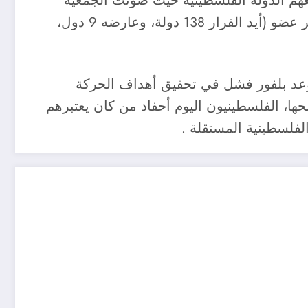
عهم الدولة الفلسطينية حيث صوتت الجمعية
العمومية التابعة للأمم المتحدة في 29/11/2012 لصالح منح فلسطين – الضفة وغزة-صفة دولة مراقب غير عضو (أيد القرار 138 دولة، وعارضه 9 دول،
وعد بلفور فشل في تحقيق أهداف الحركة
 الفلسطينيون اليوم أحفاد من كان يعتبرهم
فلسطينية المستقلة .