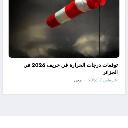
كميات كبيرة جدا متوقعة في الجزائر في
تمبر و أكتوبر .. توقعات مناخ خريف
2
المحرر
الجزائر
أغسطس 7, 2026
رأي
إتصل بنا
من نحن
الجزائرية للأخبار | Powered By
SpiceThemes