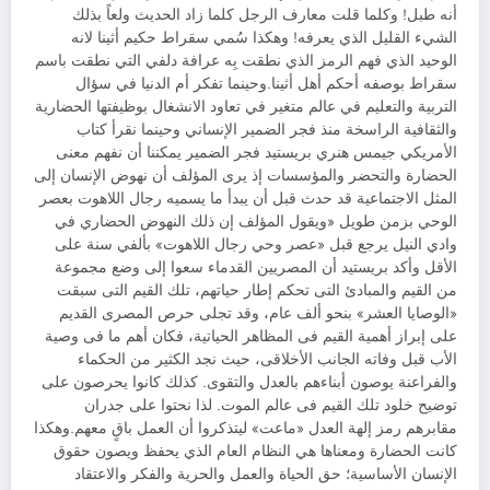
أنه طبل! وكلما قلت معارف الرجل كلما زاد الحديث ولعاً بذلك
الشيء القليل الذي يعرفه! وهكذا سُمي سقراط حكيم أثينا لانه
الوحيد الذي فهم الرمز الذي نطقت بِه عرافة دلفي التي نطقت باسم
سقراط بوصفه أحكم أهل أثينا.وحينما تفكر أم الدنيا في سؤال
التربية والتعليم في عالم متغير في تعاود الانشغال بوظيفتها الحضارية
والثقافية الراسخة منذ فجر الضمير الإنساني وحينما نقرأ كتاب
الأمريكي جيمس هنري بريستيد فجر الضمير يمكننا أن نفهم معنى
الحضارة والتحضر والمؤسسات إذ يرى المؤلف أن نهوض الإنسان إلى
المثل الاجتماعية قد حدث قبل أن يبدأ ما يسميه رجال اللاهوت بعصر
الوحي بزمن طويل «ويقول المؤلف إن ذلك النهوض الحضاري في
وادي النيل يرجع قبل «عصر وحي رجال اللاهوت» بألفي سنة على
الأقل وأكد بريستيد أن المصريين القدماء سعوا إلى وضع مجموعة
من القيم والمبادئ التى تحكم إطار حياتهم، تلك القيم التى سبقت
«الوصايا العشر» بنحو ألف عام، وقد تجلى حرص المصرى القديم
على إبراز أهمية القيم فى المظاهر الحياتية، فكان أهم ما فى وصية
الأب قبل وفاته الجانب الأخلاقى، حيث نجد الكثير من الحكماء
والفراعنة يوصون أبناءهم بالعدل والتقوى. كذلك كانوا يحرصون على
توضيح خلود تلك القيم فى عالم الموت. لذا نحتوا على جدران
مقابرهم رمز إلهة العدل «ماعت» ليتذكروا أن العمل باقٍ معهم.وهكذا
كانت الحضارة ومعناها هي النظام العام الذي يحفظ ويصون حقوق
الإنسان الأساسية؛ حق الحياة والعمل والحرية والفكر والاعتقاد