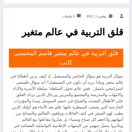
نوفمبر 3, 2022
0 تعليقات
قلق التربية في عالم متغير
قلق التربية في عالم متغير قاسم المحبشي
كاتب
سؤال التربية هو سؤال الحاضر والمستقبل. إذ كيف نربي أطفالنا في
عالم متغير وماذا نريد أن نكون في المستقبل؟ أنه سؤال فلسفي
استراتيجي بامتياز . ففي عالم تحول السلطة؛ سلطة الأسرة والآباء
والامهات والمدرسة والمجتمع والمربين ورجال الدين يزداد القلق
على الأطفال التشتت والضياع في خضم السوشل ميديا والمؤثرات
الخارجية التي يصعب السيطرة عليها. فلم يعد الأبناء هم أولئك الذين
يطيب لهم العيش في كنف العائلات ويتلقون التعاليم والنصائح من
أمهاتهم وآباءهم كل صباح ومساء بل صاروا يتفاعلوا مع العالم
ويتأثروا بسيل منهمر من المنبهات الإعلامية التواصلية الفضائية في
ظل انشغال الآباء والأمهات عنهم بالجولات ومثيراتها. فالأسرة لم تعد