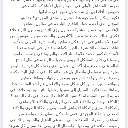
مدرسة المشاعر الأولى في تنمية وتأهيل الأبناء كما كانت في
جمهورية أفلاطون بل ثمة تحول عميق في سلطتها.
فكيف يمكن لنا مواجهة هذا التحول والتحدي الوجودي؟ هذا هو
السؤال الذي أحتدم حوله الناقش البارحة في صالون الشاعر
الإعلامي سيد حسن بمشاركة صالون رؤى للإبداع وصالون اللواء علاء
فكري. هناك اجتمع نخبة من الاكاديميين والمتخصصين والمهتمين من
النوع الاجتماعي في ندوة فكرية ثقافية رائعة ادارها المربي والأديب
الناقد الاستاذ صالح شرف الدين بكفاءة واقتدار. في البدء وضعنا
الأستاذ الدكتور محمد علاو استاذ الأدب والتربية؛ في جامعة العلوم؛
وضعنا في قلب المشكل التربوي وتحدياته الراهنة في ظل انفتاح
العالم على مصرعيه إذ أكد أن الجوال الذي يحمله كل فرد بيده ليس
مجرد وسيلة تواصل واتصال بل هو العالم كله في متناول اليد؛ مكتبة
ومعرفة واخبار واحداث وصور ورموز وتوجهات وثقافات وقيم
ومواقف مثيرات من كل شكل ونوع والاطفال هم أشد الفئات انجذابا
وتفاعلا معها فكيف السبيل إلى تقنينها وجعلها بنائية ايجابية خلاقة في
عملية التنمية المستدامة؟ تنمية الذكاءات المتعددة في ذات الناشئة؟
( الذكاء الوجداني والذكاء المنطقي الرياضي والذكاء الاجتماعي
والذكاء البصري والذكاء الايقاعي الموسيقي والذكاء اللغوي والذكاء
العضلي والذكاء الوجودي) ففي ذات كل إنسان طيف واسع من
المواهب والقدرات المتعددة التي تستدعي التأهيل والتنمية. وتلك هي
وظيفة الثقافة في بوصفها الراسمال الذي يبقى بعد نسيان كل شيءٍ!