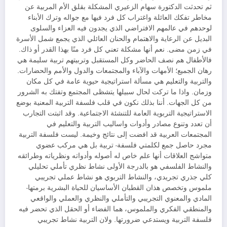
ثم تحدثت الدكتورة سهام الزعيري المشكلة بقلق الأم المربية عن
مخاطر تفكك العائلة واغتراب كل فرد فيها مع جواله وترك الأبناء
لوحدهم في عالمهم الافتراضي الذي يجدون فيه العزاء والسلوى
البديل عن الرعاية والاهتمام والحنان العائلي الذي يجمع شمل الأسرة
في زمن مضى. نعم أنها مشكلة تعني كل فرد منًا بهذا القدر أو ذاك.
فالأطفال هم نصف الحاضر وكل المستقبل وتربيتهم تربية سليمة هي
رهان الجميع؛ الأمهات والآباء والمجتمعات والدول والأمم والحضارات.
والتربية والتعليم هي مسألة استراتيجية حيوية عامة في كل مكان
وزمان. واذا ما تركت لحال سبيلها يتشظى المجتمع وتفتك به الشرور
من كل الجهات. أننا بذلك نكون في قلب فلسفة التربية المعنية بوضع
الاستراتيجية التربوية العامة للتنشئة الاجتماعية. وقد اثبتت التجارب
أن تعدد وتنوع مصادر وأدوات واساليب التربية والتعليم في
المجتمعات العربية قد افضت إلى نتائج وخيمة. ليست فلسفة التربية
مجرد حاصل جمع لكلمتي فلسفة- تربية بل هي مركب عضوي
متواشج العلاقات أنها علم خاص له أصوله وأدواته ونظرياته وطرائقه
والنشاط الفلسفي هو بالدرجة الأولى نشاط نظري تأملي تحليلي
كلي جذري تجريدي، والنشاط التربوي هو نشاط عملي تجريبي
ملموس وتخصص هذان القطبان الأساسيان للحياة البشرية برمتها-
المادي والمعنوي التجريبي والتأملي والنظري والعملي والواقعي
والمنطقي الفكري والملموس، هما الفضاء أو الحقل الذي تحضر فيه
فلسفة التربية ويستدعي ضرورتها. ولان التربية نشاط تجريبي