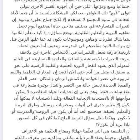
اجتماعيا ومنع وقوعها، على حين أن أجهزة القسر الأخرى تتولى
تتولى “قمع” تلك الظواهر بعد- لكن المشكلة بالنسبة بنا أن هذه الأداة
الفعالة في تنمية المجتمع لا تستخدم إلا لكبح جماح تطوره ونموه. إن
التغيرات المتسارعة في مختلف مناحي حياة المجتمع اليوم تجعل
مفاهيم التربية والتعليم التقليدية موضع تساؤل : إذ كيف نعلّم التلاميذ
بينما هناك نظريات ومناهج وموضوعات يكون قد عفا عليها الزمن قبل
أن يترك التلاميذ مقاعدهم في المدرسة ويضيف أننا نعيش لحظة
تاريخية فارقة تجعل التغييرات في الأشخاص عاجزة عن ملاحقة
سرعة التغيرات الاجتماعية والثقافية والعلمية المتسارعة في العالم
المعولم الذي يشهد انفجار الثورة العلمية والتقنية الرقمية على نحو
لم يسبق له مثيل من آدم حتى الآن أقصد إن المعارف العلمية والقيم
التربوية في عصر العولمة وانكماش الزمان والمكان. عصر العلم
والميديا الجديدة تعيش حالة من التغيير والتبدل بوتيرة متسارعة في
بضع ساعات فقط. وهذا يعني إن تحديات الحياة المعاصرة لا يمكن
مواجهتها الإ بالاستجابة الإيجابية الفعالة وتلك الاستجابة لا يمكنها أن
تكون إلإ بتغيير جذري في أدوات ومحتويات ووسائل وطرق التربية
والتعليم العتيقة. فمجتمع الغد أما أن يكون في الروضة والمدرسة أو
لا يكون. وهكذا يظل سؤال التربية الملح كما كان في كل العصور.
ماذا نريد أن نكون؟!
أن الفلسفة هي التي تعلّمنا جهلنا! ومفتاح الحكمة هو الاعتراف
بالجهل، وحينما يعتقد المرء بإنه مكتفي بما لديه من معرفه، فاعلم