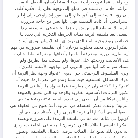
وإجراءات عملية وخطوات تنفيذية لتنمية الإنسان، الطفل التلميذ
الراشد، فلا بد أن تستند في عملها إلى وجهة نظر، إلى فكرة كلية،
إلى رؤية فلسفية، إلى أفق عام، إلى تصور إيديولوجي، إلى إطار
استراتيجي، أيا كانت التسمية فهي كلها تعبر عن حاجة ضرورية
للتربية لا تستطيع النهوض بدونها، هذا الحاجة هي الفلسفة، بهذا
المعنى تعد فلسفة التربية بمثابة الخريطة الفكرية التي تحدد لنا
خصائص ونوع وجهة البناء الذي نريد أي بناء الإنسان. ويرى أستاذ
الفكر التربوي محمد مجلوب فرحان: ” أن الفلسفة ضرورية في فهم
أية نظرية تربوية، ومعرفة أساسها وأهدافها، ومعرفة لماذا اختارت
هذه الأساليب ورجحتها على غيرها، ولم سلكت هذا الطريق ولم
تسلك سواه، كما أنها تعين المربي في مواجهة الأسئلة الكبرى”.
ويرى الفيلسوف البرجماتي جون ديوي: “تخولنا وجهة نظر التربية أن
ندرك المشاكل الفلسفية حيث تنشا وتنمو في عقر دارها، حيث آلـ
“نعم” والـ “لا” تعبران عن معارضة عملية، وإذ ما رأينا في التربية
تكوين النزعات الأساسية الفكرية والوجدانية التي تتعلق بالطبيعة
والناس تمكنا من أن نفضي إلى تحديد الفلسفة “نظرية عامة في
التربية”. وعندما تفكر الفلسفة في التربية، أفلا تصبح في الحقيقة هي
نفسها أسمى أشكالها أي تربية المربي ويلح الأستاذ (دي. جي أو
كونور) في كتابة (مقدمة في فلسفة التربية) على ضرورة وأهمية
الفكر الفلسفي للطلاب الذين يدرسون التربية في الجامعات، ويرى
انه بدون ذلك تضيع على الطلاب فرصة الاتصال بالفلسفة، ويصور
الدكتور (سعيد إسماعيل علي) العلاقة بين الفلسفة والتربية بقولة: