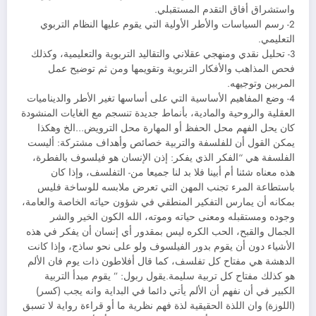
واستشراق أفاق التقدم المستقبلي.
2- رسم السياسات والأطر الأولية التي يقوم عليها النظام التربوي
التعليمي.
3- تحليل نقدي ومنهجي عقلاني والتقاليد التربوية والتعليمية، وكذلك
فحص المذاهب والأفكار التربوية وتقويمها ومن ثم توضيح عمل
المربين وتوجيهه.
4- وضع المفاهيم الأساسية التي على أساسها تغير الأطر والديناميات
العقلية والروحية والمادية، بأنماط جديدة تنسجم مع الغايات المنشودة
كان يحل الفهم محل الحفظ أو المهارة محل الترويض…الخ وهكذا
يمكن القول أن للفلسفة والتربية خصائص وأهداف مشتركة: أليست
الفلسفة هي “الفكر الذي يفكر: إذن الإنسان هو فيلسوف بالفطرة،
هذه معناه شئنا أم أبينا فلا بد لنا جميعا من- التفلسف، وإذا كان
باستطاعة المرء تجنب المهن التي تعرض ملابسه للوساخة فليس
بمكانه أن يمارس التفكير المنطقي في شؤون حياته الخاصة والعامة،
وجوده ومستقبله ومعنى حياته وموته، الله الكون الخير والشر
الجمال والقبح، الحب الكره ليس بمقدور أي إنسان أن يفكر في هذه
الأشياء دون أن يقوم بدور الفيلسوف ولو على نحو ساذج، وإذا كانت
الدهشة هي مفتاح كل تفلسف، كما قال أفلاطون ذات يوم فان الألم
هو كذلك مفتاح كل تربية سليمة.يقول ربول: ” يقوم مبدأ التربية
الكبير في أن نفهم أن الألم يأتي دائما في البداية وانه يجب (كسر)
(اللوزة) وان اللذة الحقيقية لذة فهم نظرية ما أو قراءة رواية لا تسبق