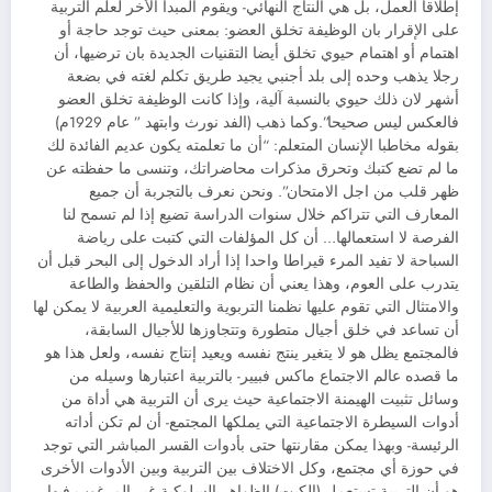
إطلاقا العمل، بل هي ألنتاج النهائي- ويقوم المبدأ الأخر لعلم التربية
على الإقرار بان الوظيفة تخلق العضو: بمعنى حيث توجد حاجة أو
اهتمام أو اهتمام حيوي تخلق أيضا التقنيات الجديدة بان ترضيها، أن
رجلا يذهب وحده إلى بلد أجنبي يجيد طريق تكلم لغته في بضعة
أشهر لان ذلك حيوي بالنسبة آلية، وإذا كانت الوظيفة تخلق العضو
فالعكس ليس صحيحا”.وكما ذهب (الفد نورث وابتهد ” عام 1929م)
بقوله مخاطبا الإنسان المتعلم: “أن ما تعلمته يكون عديم الفائدة لك
ما لم تضع كتبك وتحرق مذكرات محاضراتك، وتنسى ما حفظته عن
ظهر قلب من اجل الامتحان”. ونحن نعرف بالتجربة أن جميع
المعارف التي تتراكم خلال سنوات الدراسة تضيع إذا لم تسمح لنا
الفرصة لا استعمالها… أن كل المؤلفات التي كتبت على رياضة
السباحة لا تفيد المرء قيراطا واحدا إذا أراد الدخول إلى البحر قبل أن
يتدرب على العوم، وهذا يعني أن نظام التلقين والحفظ والطاعة
والامتثال التي تقوم عليها نظمنا التربوية والتعليمية العربية لا يمكن لها
أن تساعد في خلق أجيال متطورة وتتجاوزها للأجيال السابقة،
فالمجتمع يظل هو لا يتغير ينتج نفسه ويعيد إنتاج نفسه، ولعل هذا هو
ما قصده عالم الاجتماع ماكس فبيير- بالتربية اعتبارها وسيله من
وسائل تثبيت الهيمنة الاجتماعية حيث يرى أن التربية هي أداة من
أدوات السيطرة الاجتماعية التي يملكها المجتمع- أن لم تكن أداته
الرئيسة- وبهذا يمكن مقارنتها حتى بأدوات القسر المباشر التي توجد
في حوزة أي مجتمع، وكل الاختلاف بين التربية وبين الأدوات الأخرى
هو أن التربية تستعمل (الكبت) الظواهر السلوكية غير المرغوب فيها