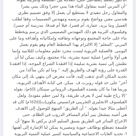
“أن المربي أشبه بمقاول البناء هذا يبني حجرا وذلك يبني بشرا
والمقاول رجل تنفيذي لا يستطيع أن يعمل إلا وفق تصميم نظري
هندسي معين وواضح يقوم برسمه ومهندس التصميمات وفقا لطلب
العميل وما يريد، عمارة، أم قصرا، فيلا أم فندقا، مدرسة أم جسرا،
وفيلسوف التربية هو ذلك المهندس التصميمي الذي يرسم ويخطط
بناء على حاجة المجتمع وتوجهاته وثقافته وإمكانياته وأهدافه وما على
المربي “المعلم” إلا الالتزام بهذا المخطط العام وهو يقوم بعمل
اليومي. فالعملية التربوية ليست مجرد تعليم معلومات للتلاميذ وإنما
هي أولا وأخيرا عملية تنمية بشرية، بناء مجتمع، وكيف يمكن لنا أن
نطمئن إلى تنمية بشرية سليمة إذا افتقدنا الشراع الموجه، إذا افتقدنا
القدرة على رؤية الهدف والطريق إليه. ” وما لم تكن متأكدا من
تحديد المكان الذي تذهب إليه، فأنت معرض لان ينتهي بك إلى مكان
آخر” على حد قوله روبرت ف. ميكر، في كتابة الأهداف التربوية،
وربما هذا ما كان يقصده الفيلسوف الروماني سينكان (60م)، بقوله
“(لا رياح طيبة لمن لا يعرف طريقة، ولا لمن حطم مقوده)، ولعل
الفيلسوف الانجليزي التجريبي فرانسيس بيكون(ت)(1626م) كان قد
أعطى مثالا جيدا بقوله: ” أن الطريق” المنهج للوصول إلى الاهدف
هي أشبه بمشعل ينير أمام المسافر الدروب في الظلام، حتى
الاعراج السائر في الطريق يسبق السليم الذي يركض بلا منهج”.أن
فلسفة تضطلع بوظائف حيوية ومصيرية يمكن لنا الإشارة إلى أهمها:
1- تحديد الغايات الاجتماعية والسياسية كسير عملية التنمية التربوية