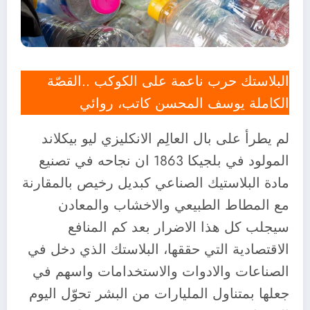
البلاستك حرب ناعمة على الكوكب ..القصّة
الكاملة يوسف المحسن كاتب، روائي
لم يطرأ على بال العالِم الانكليزي ليو بيكلاند
المولود في بلجيكا 1863 ان نجاحه في تصنيع
مادة البلاستيك الصناعي كبديل رخيص بالمقارنة
مع المطاط الطبيعي والاخشاب والمعادن
سيجلب كل هذا الاضرار بعد كم المنافع
الاقتصادية التي حققها، البلاستك الذي دخل في
الصناعات والادوات والاستخدامات واسهم في
جعلها بمتناول المليارات من البشر تحوّل اليوم