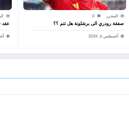
المحرر
0
ال
صفقة رودري الى برشلونة هل تتم ؟؟
عقد ف
أغسطس 6, 2026
أغسط