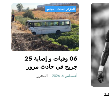
ضة
الجزائر الحدث
مجتمع
06 و
جريح في حادث مرو
بقسنطينة
المحرر
أغسطس 6, 2026
 فينيسيوس ضد