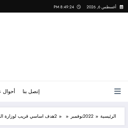
لتجاوز
أغسطس 6, 2026
8:49:25 PM
لى
لمحتوى
ص
إتصل بنا
أحوال ع
الرئيسية
2022
نوفمبر
2
هدف اساسي قريب لوزارة الفل