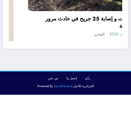
06 وفيات و إصابة 25 جريح في حادث مرور
بقسنطينة
أغسطس 6, 2026
المحرر
رأي
إتصل بنا
من نحن
الجزائرية للأخبار | Powered By
SpiceThemes