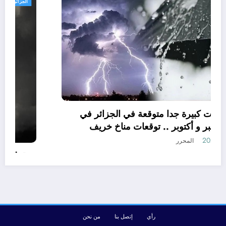
الجزائر الحدث
امطار بكميات كبيرة جدا متوقعة في الجزائر في
شهري سبتمبر و أكتوبر .. توقعات مناخ خريف
2026 الجزائر
أغسطس 7, 2026
المحرر
رأي
إتصل بنا
من نحن