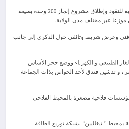
و تميزت الإحتفالات بولاية غرداية بتدشين المحطة البرية الجديدة لنقل المسافرين وفضاء حر للموزعات الآلية للنقود وإطلاق مشروع إنجاز 200 وحدة بصيغة
اط فني وعرض شريط وثائقي حول الذكرى إلى جانب
لغاز الطبيعي و الكهرباء ووضع حجر الأساس
ر ، و تدشين فندق لأحد الخواص بذات الجماعة
ري وإعطاء إشارة انطلاق مؤسسات فلاحية مصغرة بالمحيط الفلاحي
اصمة الولاية بشبكة توزيع الغاز الطبيعي وربط 23 مستثمرة فلاحية بمحيط ” تيغاليين” بشبكة توزيع الطاقة