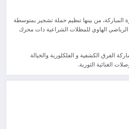
أقصى الجنوب الشرقي للوطن إحتفالات متنوعة بالذكرى أل 68 لإندلاع الثورة المباركة، من بينها تنظيم حملة تشجير بمتوسطة
دي الرياضي الهاوي للمظلات الشراعية ذات محرك
ة الفرق الكشفية و الفلكلورية والخيالة
ات الغنائية الثورية.