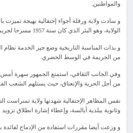
والمواطنين.
و سادت ولاية ورقلة أجواء إحتفالية بهيجة تميزت با
الولاية، وهو البئر الذي كان سنة 1957 مسرحا لجريمة بشعة ارتكبها الإحتلال الفرنسي في حق ثلة من الشهداء الأخيار عندما ألقت بهم بالبئر.
و بذات المناسبة التاريخية وضع حيز الخدمة نظام ا
من الجريمة في الوسط الحضري.
وفي الجانب الثقافي، استمتع الجمهور سهرة أمس ال
من أجل الحرية والإنعتاق، حيث يستلهم الشعب الفل
نفس المظاهر الإحتفالية شهدتها ولاية تمنراست ا
وثانوية ببلدية أبالسة، وإعطاء إشارة انطلاق تزويد
و وزعت أيضا مقررات استفادة من الإدماج لفائدة 