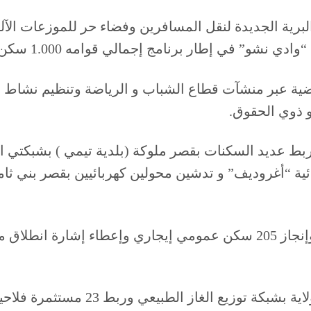
نامج إجمالي قوامه 1.000 سكن موزعا عبر مختلف مدن الولاية.
لرياضية عبر منشآت قطاع الشباب و الرياضة وتنظيم نش
و ذوي الحقوق.
ربط عديد السكنات بقصر ملوكة (بلدية تيمي ) بشبكتي ا
ية “أغروديف” و تدشين محولين كهربائيين بقصر بني ثام
ووضع أيضا حجر الأساس لمشروع إنجاز متوسطة وإنجاز 205 سكن عمومي إيجا
وجرى بولاية بشار ربط 185 منزل ببلدية ع