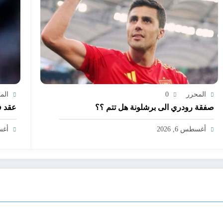
المحرر
0
الم
صفقة رودري الى برشلونة هل تتم ؟؟
عقد ف
أغسطس 6, 2026
أغسط