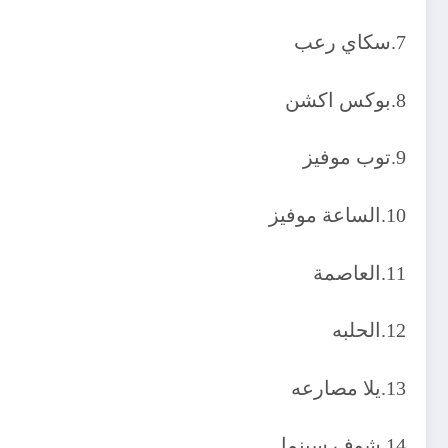
7.سكاي رعب
8.بوكس اكشن
9.توب موفيز
10.الساعة موفيز
11.العاصمة
12.الحلبه
13.يلا مصارعه
14.شوف سينما