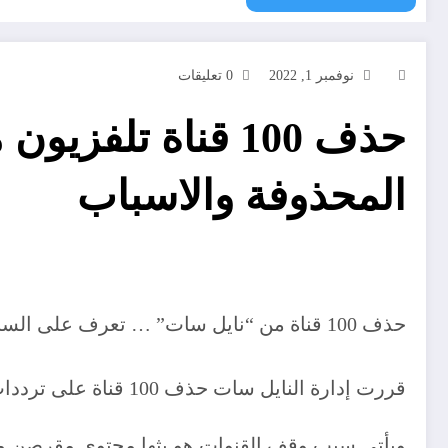
نوفمبر 1, 2022
0 تعليقات
حذف 100 قناة تل
المحذوفة والاسباب
حذف 100 قناة من “نايل سات” … تعرف على السبب
قررت إدارة النايل سات حذف 100 قناة على ترددات مختلفة.
ويأتي سبب وقف القنوات هو بثها محتوى مقرصن من 