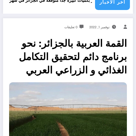
امطار بكميات كبيرة جدا متوقعة في الجزائر في شهري سبتمبر و أكتوبر .. توقعات من
اخر الاخبار
نوفمبر 1, 2022
0 تعليقات
القمة العربية بالجزائر: نحو
برنامج دائم لتحقيق التكامل
الغذائي و الزراعي العربي