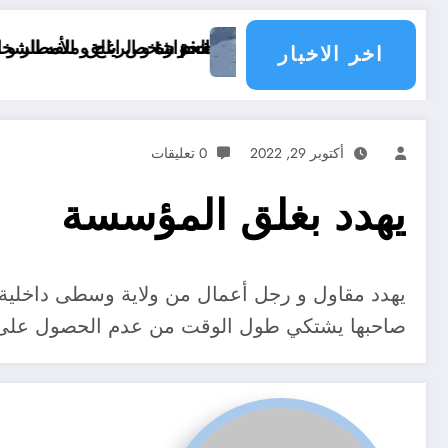
La pire catastro
الحرارة و الرياح و الأمطار و الوضعية الجوية وحالة البحر في الولايات الجزائرية اليوم
اخر الاخبار
أكتوبر 29, 2022
0 تعليقات
يهدد بغلق المؤسسة
يهدد مقاول و رجل أعمال من ولاية وسطى داخلية 
صاحبها يشتكي طول الوقت من عدم الحصول على مش