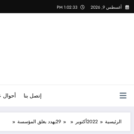
لتجاوز
أغسطس 9, 2026
1:02:34 PM
لى
لمحتوى
ص
إتصل بنا
أحوال ع
الرئيسية
2022
أكتوبر
29
يهدد بغلق المؤسسة