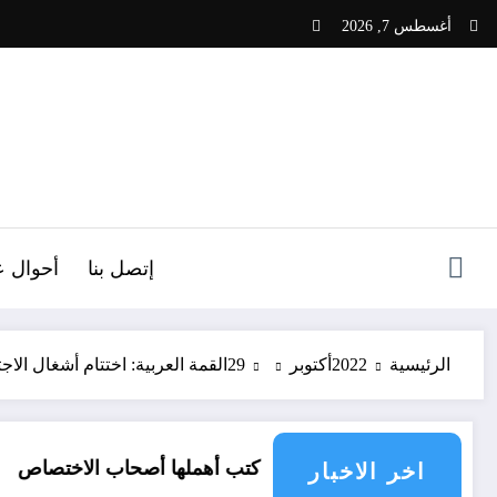
لتجاوز
أغسطس 7, 2026
لى
لمحتوى
ص
إتصل بنا
أحوال ع
الرئيسية
2022
أكتوبر
29
القمة العربية: اختتام أشغال ال
ود زغار”
كتب أهملها أصحاب الاختصاص
أف
اخر الاخبار