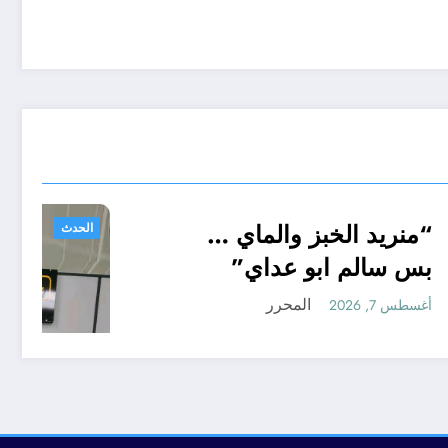
لى
“منريد الخبز والماي …
أحوال عربية
ية في
بس سالم ابو عداي”
ثة
المحرر
أغسطس 7, 2026