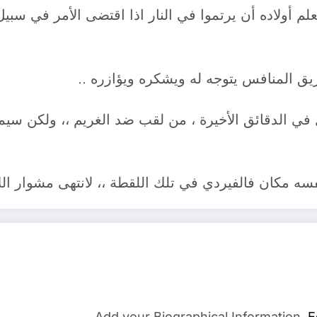
أولاده أن يرتموا في النار اذا اقتضى الأمر في سبيل را
يق المنافس يتوجه له ويشكره ويؤازره ..
ي الدقائق الأخيرة ، من لقب ضد الغريم ،، ولكن سيم
سه مكان فالفيردي في تلك اللقطة ،، لانتهى مشوار اللا
Add your Biographical Information.
E