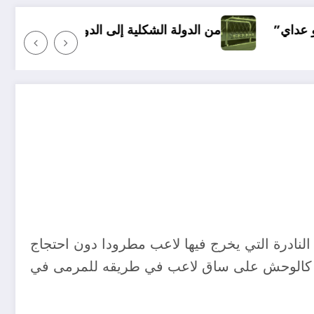
05 نصائح قبل بداية الموسم الجامعي الجديد لطلبة الطب
لدولة الشكلية إلى الدولة الوظيفية…رؤية في مقومات الدولة ا
لنادرة التي يخرج فيها لاعب مطرودا دون احتجاج
ن الخلف كالوحش على ساق لاعب في طريقه للمرمى في