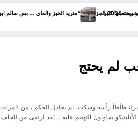
“منريد الخبز والماي … بس سالم ابو عداي”
من ا
ب لم يحتج
راء طأطأ رأسه وسكت، لم يجادل الحكم ، من المرات ا
اعبي الأتليتيكو يحاولون التهجم عليه .. لقد ارتمى م