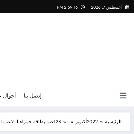
لتجاوز
أغسطس 7, 2026
2:59:17 PM
لى
لمحتوى
ص
إتصل بنا
أحوال ع
الرئيسية
2022
أكتوبر
28
قصة بطاقة حمراء لـ لاعب لم