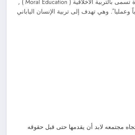
لقد وصلت اليابان إلى هذا المستوى الرفيع من التقدم والرقي والازدهار بسبب اهتمام قادتها بتدريس مادة تسمى بالتربية الأخلاقية ( Moral Education ) ,
 وعمليا ً. وهي تهدف إلى تربية الإنسان الياباني
جاه مجتمعه لابد أن يقدمها حتى قبل حقوقه