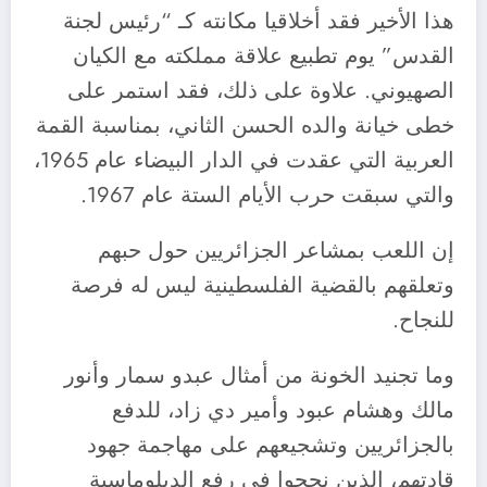
هذا الأخير فقد أخلاقيا مكانته كـ “رئيس لجنة
القدس” يوم تطبيع علاقة مملكته مع الكيان
الصهيوني. علاوة على ذلك، فقد استمر على
خطى خيانة والده الحسن الثاني، بمناسبة القمة
العربية التي عقدت في الدار البيضاء عام 1965،
والتي سبقت حرب الأيام الستة عام 1967.
إن اللعب بمشاعر الجزائريين حول حبهم
وتعلقهم بالقضية الفلسطينية ليس له فرصة
للنجاح.
وما تجنيد الخونة من أمثال عبدو سمار وأنور
مالك وهشام عبود وأمير دي زاد، للدفع
بالجزائريين وتشجيعهم على مهاجمة جهود
قادتهم، الذين نجحوا في رفع الدبلوماسية