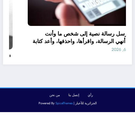
عندما ترسل رسالة نصية إلى شخص ما وأنت
غاضب: أنهي الرسالة، واقرأها، واحذفها، وأعد كتابة
الرسالة
أغسطس 6, 2026
رأي
إتصل بنا
من نحن
الجزائرية للأخبار | Powered By
SpiceThemes