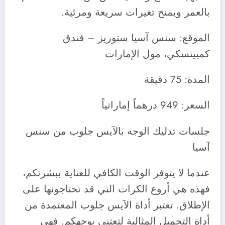
بالعمر ويمنح تغيرات سريعة ومرئية.
الموقع: سنس آسيا ستوريز – فندق
كمبينسكي، مول الإمارات
المدة: 75 دقيقة
السعر: 949 درهماً إماراتياً
جلسات تدليك الوجه بالآيس جلوب من سنس
آسيا
عندما لا يتوفر الوقت الكافي للعناية ببشرتكم،
فهذه هي أروع الكرات التي قد تحتاجونها على
الإطلاق. تعتبر أداة الآيس جلوب المعتمدة من
أداة التجميل المثالية لتعتني بوجهكم. فهي