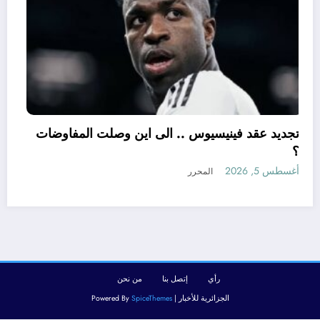
تجديد عقد فينيسيوس .. الى اين وصلت الم
؟
عن شراء السكنات في الجزائر بقرض
أغسطس 5, 2026
المحرر
رأي
إتصل بنا
من نحن
الجزائرية للأخبار | Powered By
SpiceThemes