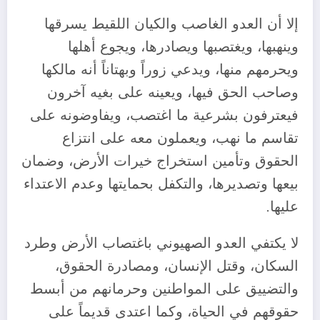
إلا أن العدو الغاصب والكيان اللقيط يسرقها
وينهبها، ويغتصبها ويصادرها، ويجوع أهلها
ويحرمهم منها، ويدعي زوراً وبهتاناً أنه مالكها
وصاحب الحق فيها، ويعينه على بغيه آخرون
فيعترفون بشرعية ما اغتصب، ويفاوضونه على
تقاسم ما نهب، ويعملون معه على انتزاع
الحقوق وتأمين استخراج خيرات الأرض، وضمان
بيعها وتصديرها، والتكفل بحمايتها وعدم الاعتداء
عليها.
لا يكتفي العدو الصهيوني باغتصاب الأرض وطرد
السكان، وقتل الإنسان، ومصادرة الحقوق،
والتضييق على المواطنين وحرمانهم من أبسط
حقوقهم في الحياة، وكما اعتدى قديماً على