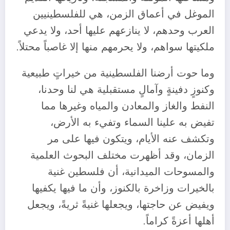
الموغل في أعماق الزمن، هي للفلسطينيين
العرب وحدهم، لا ينازعهم عليها أحد، ولا يدعي
ملكيتها سواهم، ولا يحرمهم منها إلا غاصباً محتلاً.
وما حوت أرضنا الفلسطينية من خيراتٍ طبيعية
وكنوزٍ دفينةٍ وآمالٍ مستقبلية هي لنا وحدنا،
النفط والغاز والمعادن والمياه وغيرها مما
تفيض به علينا السماء وتفيء به الأرض،
وتكشف عنه الأيام، ويتكون فيها على مر
الزمان، وقد أظهرت مختلف البحوث العلمية
والمسوحات الميدانية، أن فلسطين غنية
بالخيرات وزاخرة بالكنوز، وأن ما فيها يكفيها
ويفيض عن حاجتها، ويجعلها غنيةً ثريةً، ويجعل
أهلها أعزةً كراماً.