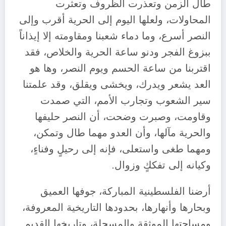
طال الزمن وتعذرت الظروف وتعثرت
المحاولات، ولعلها اليوم إلى الحرية أقرب وإلى
النصر أسرع، وما دماء شعبنا ومقاومته إلا إيذاناً
ببزوغ الفجر ودنو ساعة الحرية والخلاص، فقد
اقتربنا من ساعة الحسم ويوم النصر، وها هو
العد يشعر ويدرك، ويخشى ويقلق، وقد علمتنا
سير الشعوب وتجارب الأمم، التي صمدت
وقاومت، وصبرت وضحت، أن النصر حليفها
والحرية مآلها، وأن العدو مهما طال وتمكن،
ومهما طغى واستعلى، فإنه إلى رحيلٍ وفناءٍ،
وكيانه إلى تفككٍ وزوال.
أرضنا الفلسطينية المباركة، جوفها العميق
وبحارها وأنهارها، بحدودها التاريخية المعروفة،
ومساحتها الموثقة والمسجلة، وتاريخها القديم