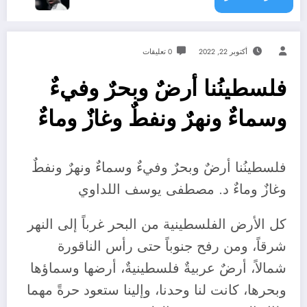
أكتوبر 22, 2022
0 تعليقات
فلسطينُنا أرضٌ وبحرٌ وفيءٌ
وسماءٌ ونهرٌ ونفطٌ وغازٌ وماءٌ
فلسطينُنا أرضٌ وبحرٌ وفيءٌ وسماءٌ ونهرٌ ونفطٌ
وغازٌ وماءٌ د. مصطفى يوسف اللداوي
كل الأرض الفلسطينية من البحر غرباً إلى النهر
شرقاً، ومن رفح جنوباً حتى رأس الناقورة
شمالاً، أرضٌ عربيةٌ فلسطينيةٌ، أرضها وسماؤها
وبحرها، كانت لنا وحدنا، وإلينا ستعود حرةً مهما