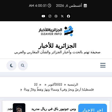
لتجاوز
أغسطس 6, 2026
4:00:52 AM
لى
لمحتوى
الجزائرية للأخبار
صحيفة تهتم بالحدث وأخبار الجزائر والشأن المغاربي والعربي
الرئيسية
2022
أكتوبر
22
فلسطينُنا أرضٌ وبحرٌ وفيءٌ وسماءٌ ونهرٌ ونفطٌ وغازٌ وماءٌ
فينيسيوس جونيور باق في ريال مدريد
تجديد عقد فينيسيوس ..
اخر الاخبار