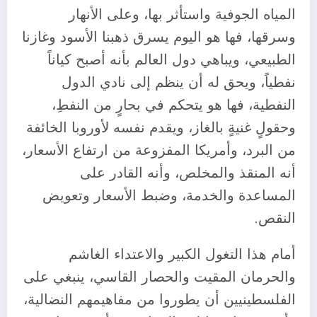
المياه الجوفية واستأثر بها، وعلى الأنهار
وسرقها، فها هو اليوم يسرق ذهبنا الأسود وغازنا
الطبيعي، ويباهي دول العالم بأنه أصبح كياناً
نفطياً، ويحق له أن ينظم إلى نادي الدول
النفطية، فها هو يتحكم في بحارٍ من النفطِ،
وحقولٍ غنيةٍ بالغاز، ويقدم نفسه لأوروبا الخائفة
من البرد، وأمريكا المفزوعة من ارتفاع الأسعار،
أنه المنقذ والمخلص، وأنه القادر على
المساعدة والخدمة، وضبط الأسعار وتعويض
النقص.
أمام هذا التغول الكبير والاعتداء الغاشم
والحرمان المقيت والحصار القاسي، ينبغي على
الفلسطينيين أن يطوروا من مفاهيمهم النضالية،