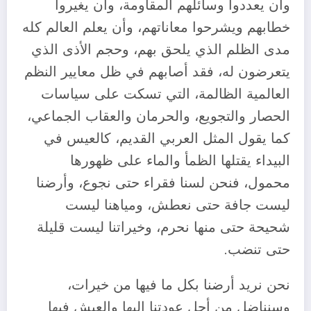
وأن يعددوا وسائلهم المقاومة، وأن يغيروا
خطابهم ويشرحوا معاناتهم، وأن يعلم العالم كله
مدى الظلم الذي يلحق بهم، وحجم الأذى الذي
يتعرضون له، فقد أصابهم في ظل معايير النظم
العالمية الظالمة، التي تسكت على سياسات
الحصار والتجويع، والحرمان والعقاب الجماعي،
كما يقول المثل العربي القديم، كالعيس في
البيداء يقتلها الظمأ والماء على ظهورها
محمول، فنحن لسنا فقراء حتى نجوع، وأرضنا
ليست جافة حتى نعطش، ومياهنا ليست
شحيحة حتى منها نحرم، وخيراتنا ليست قليلة
حتى تنضب.
نحن نريد أرضنا بكل ما فيها من خيرات،
وسنناضل من أجل عودتنا إليها والعيش فيها