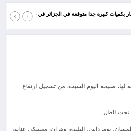
كرة القدم جنون اجت
 جدا متوقعة في الجزائر في شهري سبتمبر و أكتوبر .. توقعات مناخ خ
تنبيه لها، صبيحة اليوم السبت، من تسجيل ارتفاع
تلمسان، بومرداس، البليدة، وهران، معسكر، عنابة،