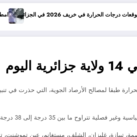
ريف 2026 في الجزائر
امطار بكميات كبيرة
ليوم
لدرجة الحرارة طبقا لمصالح الأرصاد الجوية، التي حذرت في 
اوح ما بين 35 درجة إلى 38 درجة تحت الظل.
عاصمة، تيبازة، غليزان، الشلف، مستغانم، عين تموشنت، 