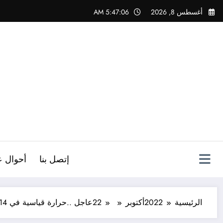
لتجاوز
أغسطس 8, 2026
5:47:07 AM
لى
لمحتوى
ص
إتصل بنا
أحوال ع
الرئيسية
2022
أكتوبر
22
عاجل ..حرارة قياسية في 14 ولاية جزائرية اليوم