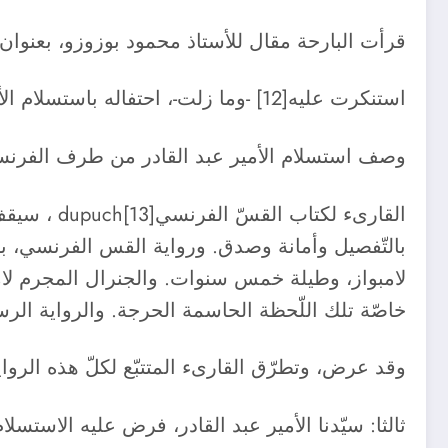
قرأت البارحة مقال للأستاذ محمود بوزوزو، بعنوان: 
استنكرت عليه[12] -وما زلت-، احتفاله باستسلام الأمير عبد القادر، رغم أنّه ظلّ يدافع عن سيّدنا الأمير عبد القادر، ويرفض بقوّة أنّه استسلم.
وصف استسلام الأمير عبد القادر من طرف الفرنسي
القارىء لك
بالتّفصيل وأمانة وصدق. ورواية القس الفرنسي، ب
لامبواز، وطيلة خمس سنوات. والجنرال المجرم لامور
خاصّة تلك اللّحظة الحاسمة الحرجة. والرواية الر
وقد عرض، وتطرّق القارىء المتتبّع لكلّ هذه الروايات، عبر مقال[14] مفص
ثالثا: سيّدنا الأمير عبد القادر، فرض عليه الاستسل