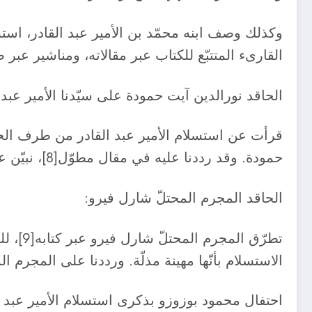
القارىء المتتبّع للكتاب عبر مقالاته، ومناشير عبر صف
الحاقد نورالدين آيت حمودة على سيّدنا الأمير عبد ا
قرأت عن استسلام الأمير عبد القادر من طرف الحاق
حمودة. وقد رددنا عليه في مقال مطوّل[8]، نبيّن عبره كذبه وبهتانه وشهادة الزور، ودافعنا عن عظمة سيّدنا الأمير عبد القادر.
الحاقد المجرم المحتلّ شارل فيرو:
تطرّق 
الاستسلام بأنّها مهينة مذلّة. ورددنا على المجرم المحتلّ عبر مقال[10]، وبأنّه تعمّد عدم ذكر الظروف الصّعبة التي 
احتفال محمود بوزوزو بذكرى استسلام الأمير عبد ا