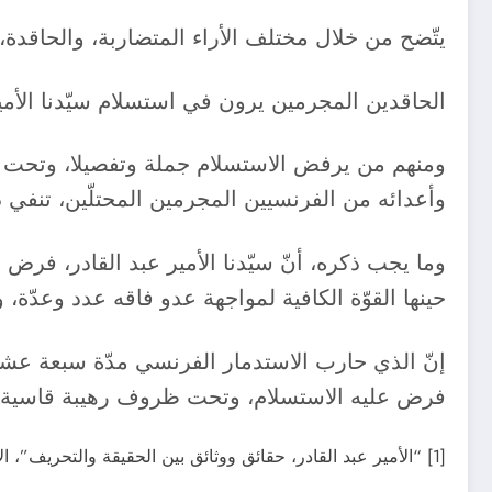
يتّضح من خلال مختلف الأراء المتضاربة، والحاقدة، وا
الحاقدين المجرمين يرون في استسلام سيّدنا الأمير
ومنهم من يرفض الاستسلام جملة وتفصيلا، وتحت عدّة
وأعدائه من الفرنسيين المجرمين المحتلّين، تنفي 
وما يجب ذكره، أنّ سيّدنا الأمير عبد القادر، فر
حينها القوّة الكافية لمواجهة عدو فاقه عدد وعدّة،
إنّ الذي حارب الاستدمار الفرنسي مدّة سبعة عشرة
فرض عليه الاستسلام، وتحت ظروف رهيبة قاسية لا
[1] “الأمير عبد القادر، حقائق ووثائق بين الحقيقة والتحريف”، الأميرة بديعة الحسني الجزائري، دار المعرفة، الجزائر، الطبعة الثانية 2008 ، من 386 صفحة.