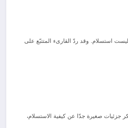
وليست استسلام. وقد ردّ القارىء المتتبّع على
 كتابه[4]، بدقّة متناهية، وبصدق بالغ، وذكر جزئيات صغيرة جدّا عن كيفية الاستسلام،