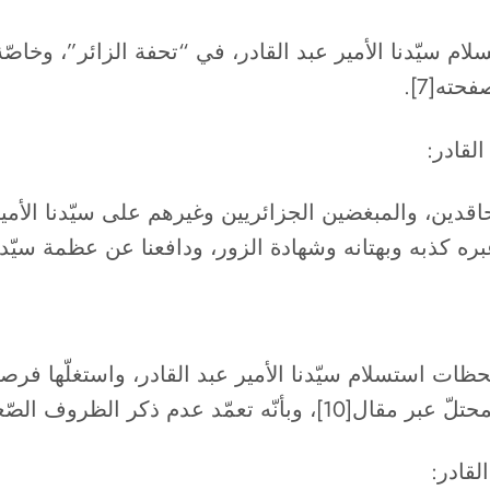
حته[7].
لقادر:
دين، والمبغضين الجزائريين وغيرهم على سيّدنا الأمير
المجرم المحتلّ شارل فيرو عبر كتابه[9]، للحظات استسلام سيّدنا الأمير عبد
دفعته للاستسلام، وبأّنّه أجبر عليه.
لقادر: