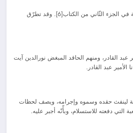
وكذلك وصف ابنه محمّد بن الأمير عبد القادر، استسلام سيّدنا الأمير عبد القادر، في “تحفة الزائر”، وخاصّة في الجزء الثّاني من الكتاب[6]. وقد تطرّق
 عبد القادر، ومنهم الحاقد المبغض نورالدين آيت
 القادر، واستغلّها فرصة لينفث حقده وسموه وإجرامه، ويصف لحظات