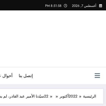
لتجاوز
أغسطس 7, 2026
8:51:59 PM
لى
لمحتوى
ص
إتصل بنا
أحوال ع
الرئيسية
2022
أكتوبر
22
سيّدنا الأمير عبد القادر، لم