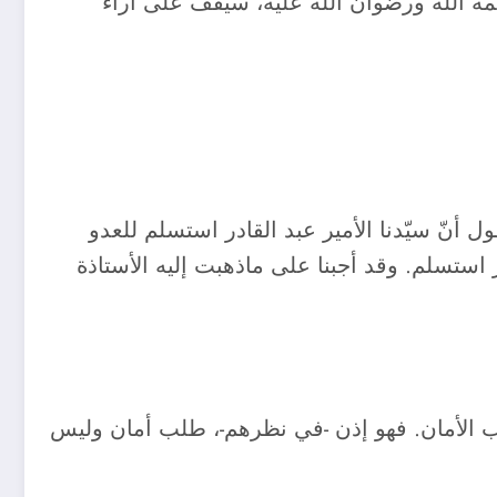
 رحمة الله ورضوان الله عليه، سيقف على آراء
ّة وشراسة عبر كتابها[1]، واعتبرت من الخيانة القول أنّ سيّدنا الأمير عبد القادر استسلم للعدو
 استسلم. وقد أجبنا على ماذهبت إليه الأستاذة
 طلب الأمان. فهو إذن -في نظرهم-، طلب أمان وليس