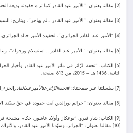
[2] مقالنا بعنوان: “الأمير عبد القادر كما تراه حفيدته بديعة الحسني “، وبتاريخ: الجمعة 8 رمضان 1441 هـ، الموافق لـ 1 ماي 2020
[3] مقالنا بعنوان: “الأمير عبد القادر ..لم يهاجر”، وبتاريخ: السبت7 شوال 1438، الموافق لـ 01 جويلية 2017.
[4] “الأمير عبد القادر الجزائري”، لحفيده الأمير خالد الجزائري، الإمارات العربية المتحدة، الطبعة الأولى 1434 هـ – 2013، من 59 صفحة.
[5] مقالنا بعنوان: ” الأمير عبد القادر .. استسلام ورجولة”، وبتاريخ: الجمعة: 21 صفر 1437 هـ الموافق لـ 04 ديسمبر 2015.
[6] الكتاب: “تحفة الزّائر في مآثر الأمير عبد القادر وأخبار الج
الثانية، 1436 هـ – 2015، من 613 صفحة.
[7] سلسلتنا عبر صفحتنا:: #تحفة
الزّائر
عن
الأمير
عبد
القادر
الجزء_ال
[8] مقالنا بعنوان: “جرائم نورالدين آيت حمودة في حقّ سيّدنا الأمير عبد القادر”، وبتاريخ: [8] الثلاثاء 12 ذو القعدة 1442 هـ الموافق لـ 22 جوان 2021
[9] الكتاب: شار فيرو، “بوعكاز وأولاد عاشور، حكام مشيخة فرجيوة، خلال القرن 17، و18، و19″، ترجمة: عبدالحليم حدمسعود، دار خيال، برج بوعريرج، الجزائر، من، أفريل 2022، من 140 صفحة.
[10] مقالنا بعنوان: “الجزائر، وسيّدنا الأمير عبد القادر، والأتراك من خلال المجرم المحتلّ شار فيرو”، وبتاريخ: السبت: 19 ربيع الأوّل 1444 هـ، الموافق لـ 15 أكتوبر 2022.