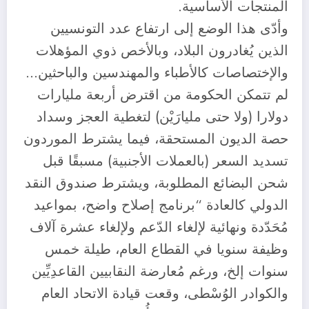
المنتجات الأساسية.
وأدّى هذا الوضع إلى ارتفاع عدد التونسيين
الذين يُغادرون البلاد، وبالأخص ذوي المؤهلات
والإختصاصات كالأطباء والمهندسين والباحثين…
لم تتمكن الحكومة من اقترض أربعة مليارات
دولارا (ولا حتى مليارَيْن) لتغطية العجز وسداد
حصة الديون المستحقة، فيما يشترط الموردون
تسديد السعر (بالعملات الأجنبية) مسبقًا قبل
شحن البضائع المطلوبة، ويشترط صندوق النقد
الدولي كالعادة “برنامج إصلاح واضح، بمواعيد
مُحَدّدة ونهائية لإلغاء الدّعم ولإلغاء عشرة آلاف
وظيفة سنويا في القطاع العام، طيلة خمس
سنوات إلخ، ورغم مُعارضة النقابيين القاعدِيِّين
والكوادر الوُسْطى، وقعت قيادة الاتحاد العام