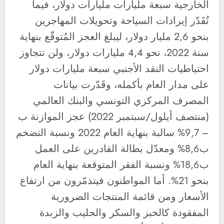
الخارجية سبعة مليارات مليارات دولار، فيما
تُقَدّر إيرادات السياحة وتحويلات المهاجرين
بنحو 2,6 مليار دولار، ليبلغ العجز المُتوقّع بنهاية
سنة 2022، نحو 4,4 مليارات دولار، ولن تتجاوز
احتياطيات النقد الأجنبي سبعة مليارات دولار
على مدار العام بأكمله، وقَدّرت بيانات
المصرف المركزي التونسي والبنك العالمي
(منتصف أيلول/سبتمبر 2022) عجز الموازنة ب
– 9,7% سالبة بنهاية العام 2022 ونسبة التضخم
ب8,6% ومعدّل بطالة القادرين على العمل
ب18,6% ونسبة الفقر المتوقعة بنهاية العام
بنحو 21%. أما المواطنون فيتذمّرون من ارتفاع
الأسعار ومن قائمة المنتجات الضرورية
المفقودة كالخبز والسكر والحليب والزبدة