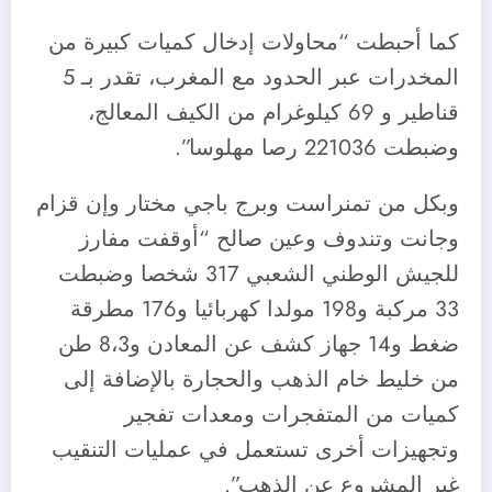
كما أحبطت “محاولات إدخال كميات كبيرة من
المخدرات عبر الحدود مع المغرب، تقدر بـ 5
قناطير و 69 كيلوغرام من الكيف المعالج،
وضبطت 221036 رصا مهلوسا”.
وبكل من تمنراست وبرج باجي مختار وإن قزام
وجانت وتندوف وعين صالح “أوقفت مفارز
للجيش الوطني الشعبي 317 شخصا وضبطت
33 مركبة و198 مولدا كهربائيا و176 مطرقة
ضغط و14 جهاز كشف عن المعادن و8،3 طن
من خليط خام الذهب والحجارة بالإضافة إلى
كميات من المتفجرات ومعدات تفجير
وتجهيزات أخرى تستعمل في عمليات التنقيب
غير المشروع عن الذهب”.