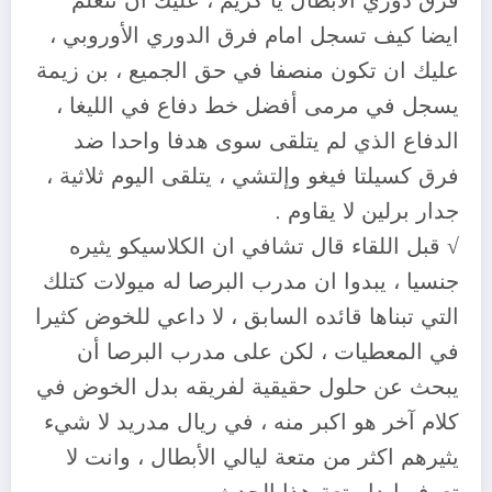
فرق دوري الأبطال يا كريم ، عليك ان تتعلم
ايضا كيف تسجل امام فرق الدوري الأوروبي ،
عليك ان تكون منصفا في حق الجميع ، بن زيمة
يسجل في مرمى أفضل خط دفاع في الليغا ،
الدفاع الذي لم يتلقى سوى هدفا واحدا ضد
فرق كسيلتا فيغو وإلتشي ، يتلقى اليوم ثلاثية ،
جدار برلين لا يقاوم .
√ قبل اللقاء قال تشافي ان الكلاسيكو يثيره
جنسيا ، يبدوا ان مدرب البرصا له ميولات كتلك
التي تبناها قائده السابق ، لا داعي للخوض كثيرا
في المعطيات ، لكن على مدرب البرصا أن
يبحث عن حلول حقيقية لفريقه بدل الخوض في
كلام آخر هو اكبر منه ، في ريال مدريد لا شيء
يثيرهم اكثر من متعة ليالي الأبطال ، وانت لا