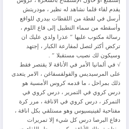
إستمتع أو حاول الإستمتاع بالسحرة ، كروس
يقدم لقاء قلما نشاهد له نظير ، مودريتش
أرسل في لقطة من اللقطات بيدري للواقع
وأسقطه من سماء التطبيل إلى قاع اللوم ،
رسالة مكتوب عليها ” عذرا ولدي عليك ان
تركض أكثر لتصل لمقارعة الكبار ، إجتهد
وسيكون لك نصيب مستقبلا ” .
√ في ألمانيا الأمر في الأناقة لا يقتصر فقط
على المرسيديس والفولفسفاغن ، الامر يتعدى
ذلك بمراحل ، ما قدمه كروس الأمسية هو
درس كروي في التمرير ، درس كروي في
التمركز ، درس كروي في الاناقة ، مرر كرة
مفتاحية لفينيسيوس وهو مستلقي بكل اناقة ،
دفاع البرصا درس كل شيء إلا تمريرات