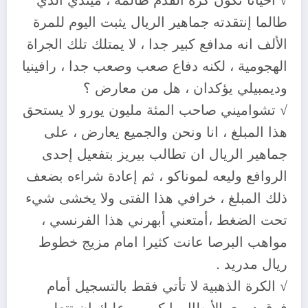
√ احيانا تكون كرة القدم ظالمة ، ميندي الذي
طالما إنتقدته جماهير الريال يثبت اليوم للمرة
الألف انه مدافع كبير جدا ، لا يمتلك تلك الجراة
الهجومية ، لكنه دفاع صعب وصعب جدا ، رافينيا
وديمبيلي يؤكدان ، هل من معارض ؟
√ تشواميني صاحب المئة مليون يورو لا يستحق
هذا المبلغ ، انا ونحن والجميع يعارض ، على
جماهير الريال ان تطالب بيريز بتفعيل إحدى
الروافع وليعه لموناكو ، ثم إعادة شراءه بضعف
ذلك المبلغ ، خرافي هذا الفتى ولا يخشى شيء
تحت الضغط ،أمتعني أبهرني هذا الفرنسي ،
مواهب البرصا عانت كثيرا امام مزيج خطوط
ريال مدريد .
√ الكرة الذهبية لا تأتي فقط بالتسجيل أمام