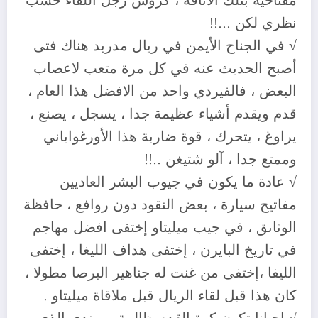
مفتاحية بتلك الأناقة ، كروس رجل اللقاء حسب
نظري لكن …!!
√ في الجناح الأيمن في ريال مدربد هناك فتى
أصبح الحديث عنه في كل مرة متعب لاعصاب
البعض ، فالفيردي واحد من الافضل هذا العام ،
قدم ويقدم أشياء عظيمة جدا ، يسجل ، يصنع ،
يراوغ ، يتحرك ، قوة ضاربة هذا الأورغواياني
وممتع جدا ، آلو شتيغن ..!!
√ عادة ما يكون في جيوب البشر العاديين
مفاتيح سيارة ، بعض النقود دون روافع ، حافظة
الوثاىق ، في جيب ميليتاو إختفى افضل مهاجم
في تاريخ البايرن ، إختفى هداف الليغا ، إختفى
الليفا ،إختفى من غنت له جناهير البرصا مطولا ،
كان هذا قبل لقاء الريال قبل ملاقاة ميليتاو .