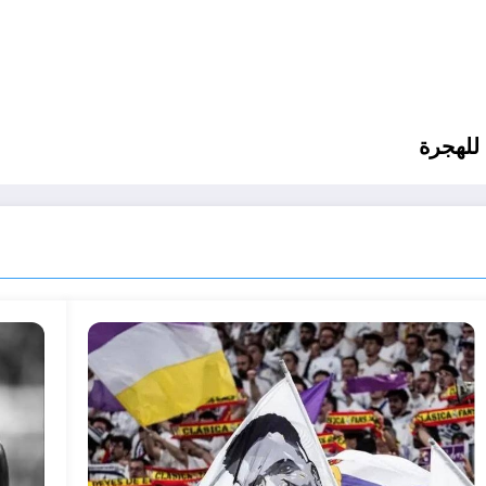
للهجرة