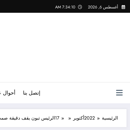
لتجاوز
أغسطس 6, 2026
7:34:11 AM
لى
لمحتوى
ص
إتصل بنا
أحوال ع
الرئيسية
2022
أكتوبر
17
الرئيس تبون يقف دقيقة صمت ترحما 