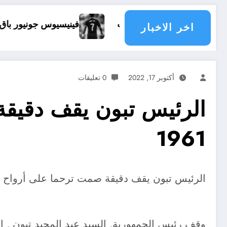
ماذا يحدث
فينيسيوس جونيور باق في ريال مدريد
اخر الاخبار
أكتوبر 17, 2022
0 تعليقات
1961
الرئيس تبون يقف دقيقة صمت ترحما على أرواح شهداء مجازر 