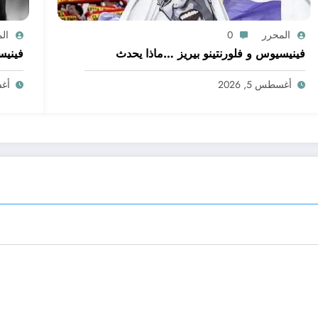
المحرر
0
ال
فينيسيوس و فلورنتينو بيريز …ماذا يحدث
فينيس
أغسطس 5, 2026
أغسط