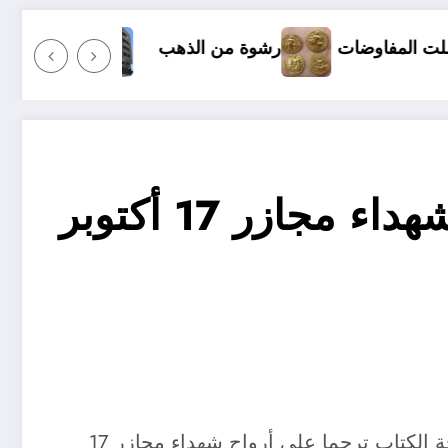
رشوة من الذهب
كل شيء عن شراء السكنات في الجزائر بقرض بنكي .
الرئيس تبون يقف دقيقة صمت ترحما على أرواح شهداء مجازر 17 أكتوبر
وقف رئيس الجمهورية, السيد عبد المجيد تبون , اليوم الاثنين، دقيقة صمت على الساعة ال11 , وقرأ فاتحة الكتاب ترحما على أرواح شهداء مجازر 17