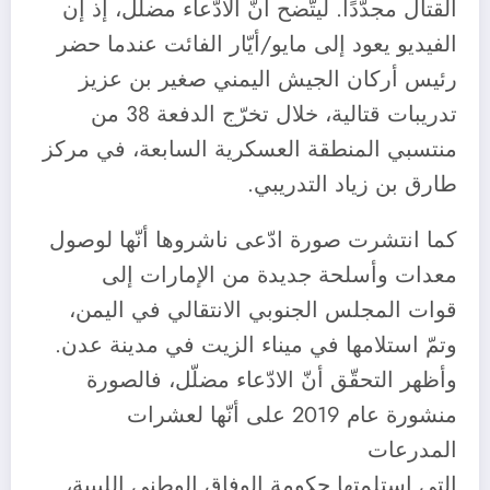
القتال مجدّدًا. ليتّضح أنّ الادّعاء مضلّل، إذ إن
الفيديو يعود إلى مايو/أيّار الفائت عندما حضر
رئيس أركان الجيش اليمني صغير بن عزيز
تدريبات قتالية، خلال تخرّج الدفعة 38 من
منتسبي المنطقة العسكرية السابعة، في مركز
طارق بن زياد التدريبي.
كما انتشرت صورة ادّعى ناشروها أنّها لوصول
معدات وأسلحة جديدة من الإمارات إلى
قوات المجلس الجنوبي الانتقالي في اليمن،
وتمّ استلامها في ميناء الزيت في مدينة عدن.
وأظهر التحقّق أنّ الادّعاء مضلّل، فالصورة
منشورة عام 2019 على أنّها لعشرات
المدرعات
التي استلمتها حكومة الوفاق الوطني الليبية،