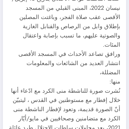
نيسان 2022، المبنى القبلي من المسجد
الأقصى عقب صلاة الفجر، وباغتت المصلين
بإطلاق وابل من الرصاص والقنابل الغازية
والصوتية عليهم، ما تسبب بإصابة واعتقال
المئات.
ورافق تصاعد الأحداث في المسجد الأقصى
انتشار العديد من الشائعات والمعلومات
المضللة،
منها:
نُشرت صورة للناشطة منى الكرد مع ادّعاء أنها
خلال إفطار مع مستوطنين في القدس ، ليتبيّن
أنّ الصورة قديمة، وتعود لإفطار الناشطة منى
الكرد مع متضامنين وصحافيين في مايو/أيّار
2021، بعد محاولات سلطات الاحتلال طرد عائلة