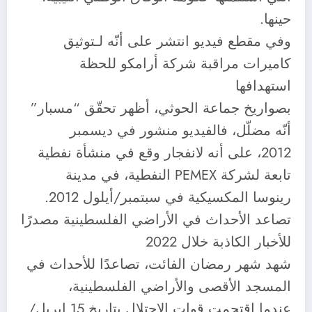
حينها.
وفي مقطع فيديو انتشر على أنّه لـتوثيق
كاميرات مراقبة شركة أرامكو للحظة
استهدافها
بصواريخ جماعة الحوثي، أظهر تحقّق “مسبار”
أنّه مضلّل، فالفيديو منشور في ديسمبر
2012، على أنه لانفجار وقع في منشأة نفطية
تابعة لشركة PEMEX النفطية، في مدينة
رينوسا المكسيكية في سبتمبر/أيلول 2012.
تصاعد الأحداث في الأراضي الفلسطينية مصدرًا
للأخبار الكاذبة خلال 2022
شهد شهر رمضان الفائت، تصاعدًا للأحداث في
المسجد الأقصى والأراضي الفلسطينية،
عندما اقتحمت قوات الاحتلال بتاريخ 15 إبريل/