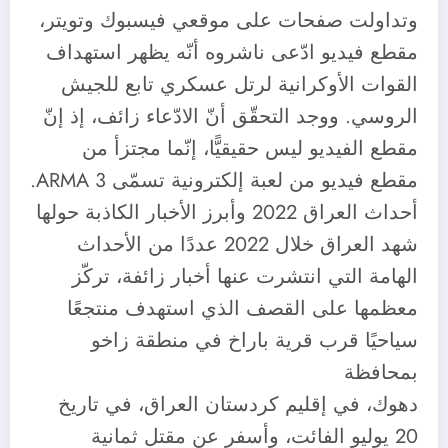
وتداولت صفحات على موقعي فيسبوك وتويتر،
مقطع فيديو ادّعى ناشروه أنّه يظهر استهداف
القوات الأوكرانية لرتل عسكري تابع للجيش
الروسي. ووجد التحقّق أنّ الادّعاء زائف، إذ إنّ
مقطع الفيديو ليس حقيقيًّا، إنّما مجتزأ من
مقطع فيديو من لعبة إلكترونية تسمّى ARMA 3.
أحداث العراق 2022 وأبرز الأخبار الكاذبة حولها
شهد العراق خلال 2022 عددًا من الأحداث
الهامة التي انتشرت عنها أخبار زائفة، تركّز
معظمها على القصف الذي استهدف منتجعًا
سياحيًا قرب قرية باراخ في منطقة زاخو
بمحافظة
دهوك، في إقليم كردستان العراق، في تاريخ
20 يوليو الفائت، وأسفر عن مقتل ثمانية