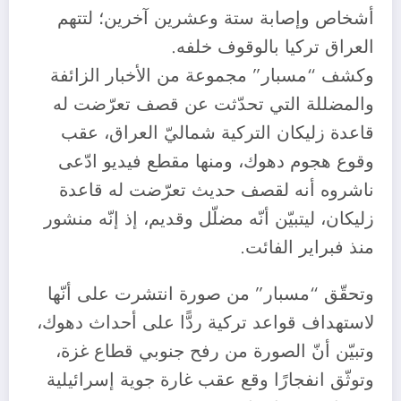
أشخاص وإصابة ستة وعشرين آخرين؛ لتتهم
العراق تركيا بالوقوف خلفه.
وكشف “مسبار” مجموعة من الأخبار الزائفة
والمضللة التي تحدّثت عن قصف تعرّضت له
قاعدة زليكان التركية شماليّ العراق، عقب
وقوع هجوم دهوك، ومنها مقطع فيديو ادّعى
ناشروه أنه لقصف حديث تعرّضت له قاعدة
زليكان، ليتبيّن أنّه مضلّل وقديم، إذ إنّه منشور
منذ فبراير الفائت.
وتحقّق “مسبار” من صورة انتشرت على أنّها
لاستهداف قواعد تركية ردًّا على أحداث دهوك،
وتبيّن أنّ الصورة من رفح جنوبي قطاع غزة،
وتوثّق انفجارًا وقع عقب غارة جوية إسرائيلية