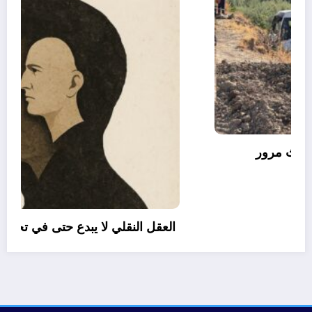
06 وفيات و إصابة 25 جريح في حادث مرور
بقسنطينة
أغسطس 6, 2026
المحرر
رأي
إتصل بنا
من نحن