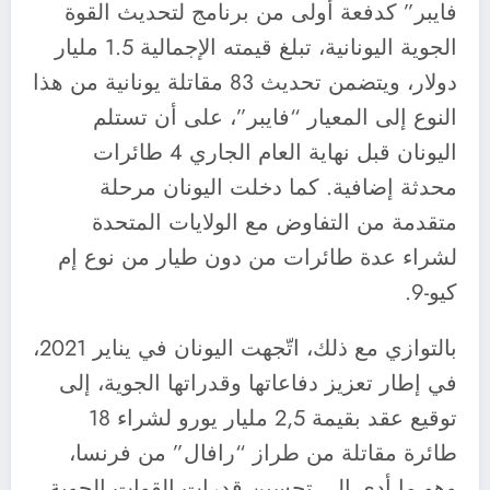
فايبر” كدفعة أولى من برنامج لتحديث القوة
الجوية اليونانية، تبلغ قيمته الإجمالية 1.5 مليار
دولار، ويتضمن تحديث 83 مقاتلة يونانية من هذا
النوع إلى المعيار “فايبر”، على أن تستلم
اليونان قبل نهاية العام الجاري 4 طائرات
محدثة إضافية. كما دخلت اليونان مرحلة
متقدمة من التفاوض مع الولايات المتحدة
لشراء عدة طائرات من دون طيار من نوع إم
كيو-9.
بالتوازي مع ذلك، اتّجهت اليونان في يناير 2021،
في إطار تعزيز دفاعاتها وقدراتها الجوية، إلى
توقيع عقد بقيمة 2,5 مليار يورو لشراء 18
طائرة مقاتلة من طراز “رافال” من فرنسا،
وهو ما أدى إلى تحسين قدرات القوات الجوية