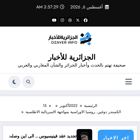
لتجاوز
أغسطس 6, 2026
3:57:31 AM
لى
لمحتوى
الجزائرية للأخبار
صحيفة تهتم بالحدث وأخبار الجزائر والشأن المغاربي والعربي
الرئيسية
2022
أكتوبر
15
الكسندر دوغين..روسيا الاوراسية بمواجهة الامبريالية الاطلسية
تجديد عقد فينيسيوس .. الى اين وصلت المفاوضات ؟
رشوة من الذهب
اخر الاخبار