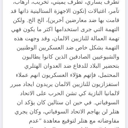
تطرف يساري، تطرف يميني، تخريب، ارهاب،
تآمر، اغتيالات (تكون الاجهزة الستالينية ذاتها قد
قامت بها ضد معارضين آخرين)، الخ الخ. ولكن
التهمة التي جرى استخدامها اكثر ما يكون فهي
تهمة العمالة للنازيين الالمان، وقد وجهت هذه
التهمة بشكل خاص ضد العسكريين الوطنيين
والشيوعيين الصادقين الذين كانوا يطالبون
بتحضير البلاد للدفاع ضد العدوان الهتلري
المحتمل، فإتهم هؤلاء العسكريون انهم عملاء
استفزازيون للنازيين الالمان يريدون ايجاد مبرر
لالمانيا النازية كي تشن الحرب على الاتحاد
السوفياتي. في حين ان ستالين كان يؤكد ان
هتلر لن يهاجم الاتحاد السوفياتي، وكان يجري
مفاوضاته مع هتلر لتوقيع معاهدة “عدم