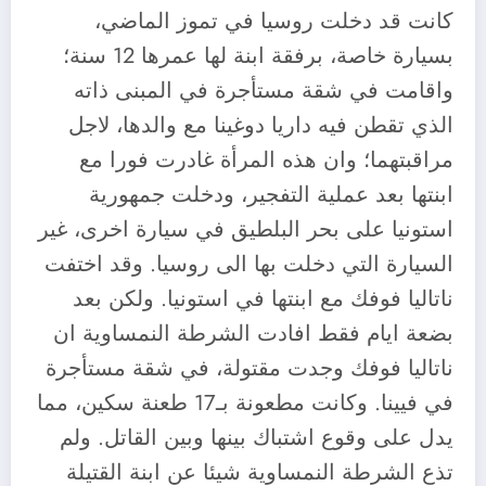
كانت قد دخلت روسيا في تموز الماضي،
بسيارة خاصة، برفقة ابنة لها عمرها 12 سنة؛
واقامت في شقة مستأجرة في المبنى ذاته
الذي تقطن فيه داريا دوغينا مع والدها، لاجل
مراقبتهما؛ وان هذه المرأة غادرت فورا مع
ابنتها بعد عملية التفجير، ودخلت جمهورية
استونيا على بحر البلطيق في سيارة اخرى، غير
السيارة التي دخلت بها الى روسيا. وقد اختفت
ناتاليا فوفك مع ابنتها في استونيا. ولكن بعد
بضعة ايام فقط افادت الشرطة النمساوية ان
ناتاليا فوفك وجدت مقتولة، في شقة مستأجرة
في فيينا. وكانت مطعونة بـ17 طعنة سكين، مما
يدل على وقوع اشتباك بينها وبين القاتل. ولم
تذع الشرطة النمساوية شيئا عن ابنة القتيلة