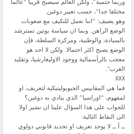
وربما حتمية”، ولكن العالم سيصبح قريبا “عالما
مختلفا جدا”، حسب تعبير دوغين.
وهو يضيف: “اننا نعمل للتكيف مع صعوبات
الوضع الراهن. وبما ان سياسة بوتين تسترشد
بالسيادة، والوطنية، ومركزة السلطة، فإن
الوضع يصبح اكثر احتمالا. ولكن لا احد هو
معجب بالرأسمالية ووجود الاوليغارشيا، وتقليد
الغرب”.
XXX
فما هي المقاييس الجيوبوليتيكية لتعريف، او
لمفهوم، “اوراسيا” الذي ينادي به دوغين؟
للجواب على هذا السؤال علينا ان نشير اولا
الى النقاط التالية:
ــ أ ــ لا يوجد تعريف او تحديد قانوني دولوي