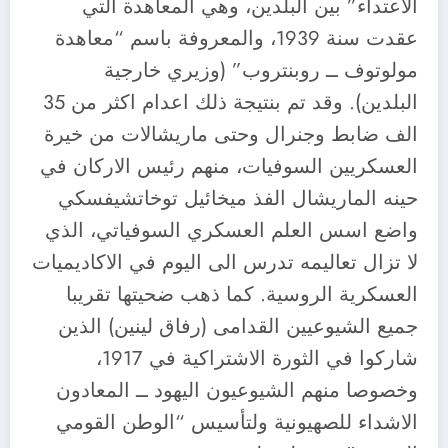
الاعتداء” بين البلدين، وهي المعاهدة التي
عقدت سنة 1939، والمعروفة باسم “معاهدة
مولوتوف ــ روبنتروب” (وزيري خارجية
البلدين). وقد تم بنتيجة ذلك اعدام اكثر من 35
الف ضابط وجنرال وحتى ماريشالات من خيرة
العسكريين السوفيات، منهم رئيس الاركان في
حينه الماريشال الفذ ميخائيل توخاتشيفسكي
واضع اسس العلم العسكري السوفياتي، الذي
لا تزال تعاليمه تدرس الى اليوم في الاكاديميات
العسكرية الروسية. كما ذهب ضحيتها تقريبا
جميع الشيوعيين القدامى (رفاق لينين) الذين
شاركوا في الثورة الاشتراكية في 1917،
وخصوصا منهم الشيوعيون اليهود ــ المعادون
الاشداء للصهيونية ولتأسيس “الوطن القومي