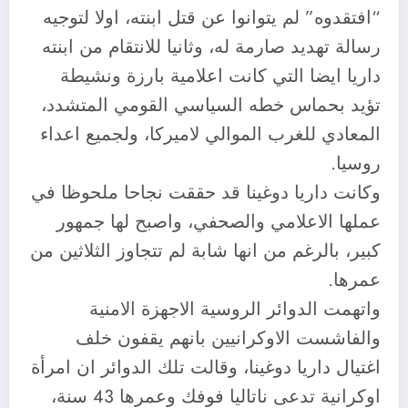
“افتقدوه” لم يتوانوا عن قتل ابنته، اولا لتوجيه
رسالة تهديد صارمة له، وثانيا للانتقام من ابنته
داريا ايضا التي كانت اعلامية بارزة ونشيطة
تؤيد بحماس خطه السياسي القومي المتشدد،
المعادي للغرب الموالي لاميركا، ولجميع اعداء
روسيا.
وكانت داريا دوغينا قد حققت نجاحا ملحوظا في
عملها الاعلامي والصحفي، واصبح لها جمهور
كبير، بالرغم من انها شابة لم تتجاوز الثلاثين من
عمرها.
واتهمت الدوائر الروسية الاجهزة الامنية
والفاشست الاوكرانيين بانهم يقفون خلف
اغتيال داريا دوغينا، وقالت تلك الدوائر ان امرأة
اوكرانية تدعى ناتاليا فوفك وعمرها 43 سنة،