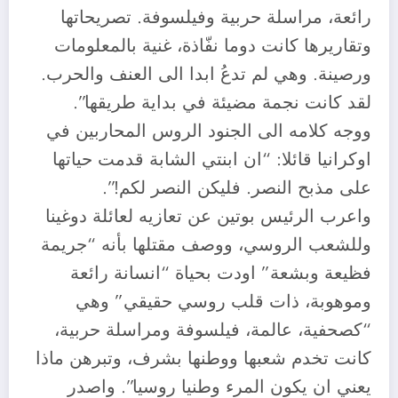
رائعة، مراسلة حربية وفيلسوفة. تصريحاتها
وتقاريرها كانت دوما نفّاذة، غنية بالمعلومات
ورصينة. وهي لم تدعُ ابدا الى العنف والحرب.
لقد كانت نجمة مضيئة في بداية طريقها”.
ووجه كلامه الى الجنود الروس المحاربين في
اوكرانيا قائلا: “ان ابنتي الشابة قدمت حياتها
على مذبح النصر. فليكن النصر لكم!”.
واعرب الرئيس بوتين عن تعازيه لعائلة دوغينا
وللشعب الروسي، ووصف مقتلها بأنه “جريمة
فظيعة وبشعة” اودت بحياة “انسانة رائعة
وموهوبة، ذات قلب روسي حقيقي” وهي
“كصحفية، عالمة، فيلسوفة ومراسلة حربية،
كانت تخدم شعبها ووطنها بشرف، وتبرهن ماذا
يعني ان يكون المرء وطنيا روسيا”. واصدر