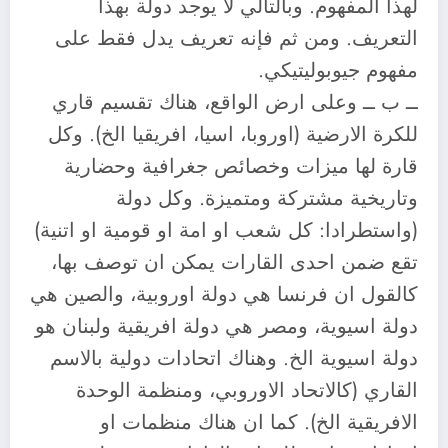
لهذا المفهوم. وبالتالي لا يوجد دولة بهذا
التعريف. ومن ثم فإنه تعريف يدل فقط على
مفهوم جيوبوليتيكي.
ــ ب ــ وعلى ارض الواقع، هناك تقسيم قاري
للكرة الارضية (اوروبا، اسيا، افريقيا الخ). وكل
قارة لها ميزات وخصائص جغرافية وحضارية
وتاريخية مشتركة ومتميزة. وكل دولة
(واستطرادا: كل شعب او امة او قومية او اتنية)
تقع ضمن احدى القارات يمكن ان توصف بها،
كالقول ان فرنسا هي دولة اوروبية، والصين هي
دولة اسيوية، ومصر هي دولة افريقية ولبنان هو
دولة اسيوية الخ. وهناك اتحادات دولية بالاسم
القاري (كالاتحاد الاوروبي، ومنظمة الوحدة
الافريقية الخ). كما ان هناك منظمات او