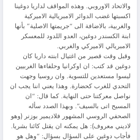
والاتحاد الاوروبي. وهذه المواقف لداريا دوغينا
اكسبتها غضب الدوائر الامبريالية الاميركية
والغربية، بالاضافة الى “جريمتها الاصلية” بأنها
ابنة الكسندر دوغين، العدو اللدود للمعسكر
الامبريالي الاميركي والغربي.
وقبل وقت قصير من اغتيال ابنته داريا كان
دوغين قد كتب: ان اوكرانيا وحلفاءها الغربيين
ليسوا مستعدين للتسوية. وان روسيا وجهت
التحدي للغرب كحضارة. وهذا يعني اننا يجب ان
نواصل معركتنا حتى النهاية. كما قال: “ان
المسيح اتى بالسيف”. وبهذا الصدد سأله
الصحفي الروسي المشهور فلاديمير بوزنر (وهو
لاديني معروف): هل يمكنه ان يقتل كائنا بشريا.
فأجاب دوغين على السؤال بسؤال: “وهل هو