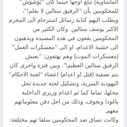
المأساوية) تبلغ اوجها حينما كان “يُوَشْوَش”
للمحكومين بأن “الرفيق ستالين لا يعلم!”،
ويطلب اليهم كتابة رسائل استرحام الى المجرم
الاكبر يوسف ستالين. وكان الكثير من
المحكومين يقعون في هذه المصيدة ويذهبون
الى خشبة الاعدام، او الى “معسكرات العمل”
(معسكرات الموت) وهم يهتفون: “يعيش
الرفيق ستالين العظيم!”. وبين فترة واخرى كان
يتم تصفية (قتل او اعدام) اعضاء “لجنة الاحكام”
اليهودية السرية، وتشكيل لجنة جديدة تحل
محلها، تماما كما تم اعدام وزيري الداخلية
ياغودا ويجوف، وذلك من اجل دفن معلوماتهم
معهم.
وكانت تساق ضد المحكومين سلفا تهم مختلفة: