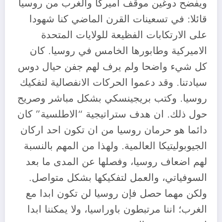
ويفضح دوغين موقف اميركا والغرب من روسيا
قائلا: في تسعينات القرن الماضي كنا شهودا
على الارتكابات الفظيعة للولايات المتحدة
الاميركية وطابورها الخامس في روسيا. كان
كل شيء واضحا ولم يرف لهم جفن حيال دوس
سيادتنا. وقد دعموا الحركات الانفصالية لتفكيك
روسيا. وكتب بريجينسكي بشكل مباشر وصريح
حول ذلك. ان هدف ستراتيجية “الاطلسية” كان
دائما هو حرمان روسيا من ان تكون احد اركان
الجيوبوليتيكا العالمية. ولهذا من المهم بالنسبة
لهم اضعاف روسيا، وفصلها عن المدى ما بعد
السوفياتي، والعمل لتفكيكها بشكل متواصل.
ولكن مهما حصل فإن روسيا لن تكون ابدا مع
الغرب؛ اننا مرتبطون باوراسيا، ولا يمكننا ابدا