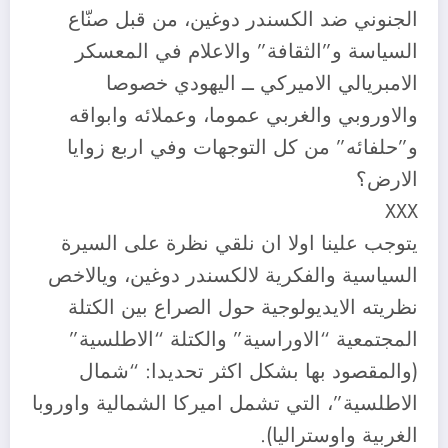
الجنوني ضد الكسندر دوغين، من قبل صنّاع
السياسة و”الثقافة” والاعلام في المعسكر
الامبريالي الاميركي ــ اليهودي خصوصا
والاوروبي والغربي عموما، وعملائه وابواقه
و”حلفائه” من كل التوجهات وفي اربع زوايا
الارض؟
XXX
يتوجب علينا اولا ان نلقي نظرة على السيرة
السياسية والفكرية لالكسندر دوغين، ويالاخص
نظريته الايديولوجية حول الصراع بين الكتلة
المجتمعية “الاوراسية” والكتلة “الاطلسية”
(والمقصود بها بشكل اكثر تحديدا: “شمال
الاطلسية”، التي تشمل اميركا الشمالية واوروبا
الغربية واوستراليا).