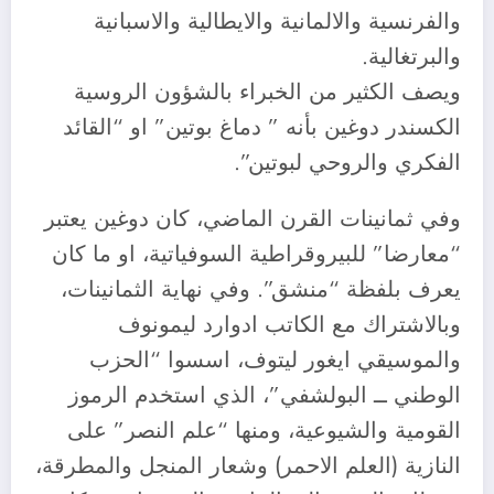
والفرنسية والالمانية والايطالية والاسبانية
والبرتغالية.
ويصف الكثير من الخبراء بالشؤون الروسية
الكسندر دوغين بأنه ” دماغ بوتين” او “القائد
الفكري والروحي لبوتين”.
وفي ثمانينات القرن الماضي، كان دوغين يعتبر
“معارضا” للبيروقراطية السوفياتية، او ما كان
يعرف بلفظة “منشق”. وفي نهاية الثمانينات،
وبالاشتراك مع الكاتب ادوارد ليمونوف
والموسيقي ايغور ليتوف، اسسوا “الحزب
الوطني ــ البولشفي”، الذي استخدم الرموز
القومية والشيوعية، ومنها “علم النصر” على
النازية (العلم الاحمر) وشعار المنجل والمطرقة،