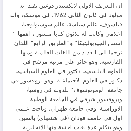
ان التعريف الاولي لالكسندر دوغين يفيد انه
مولود في كانون الثاني 1962، في موسكو، وانه
فيلسوف، عالم سياسة، عالم سوسيولوجيا،
اعلامي وكاتب له ثلاثون كتابا منشورا، اهمها ”
اسس الجيوبوليتيكا” و”الطريق الرابع” اللذان
ترجما الى العديد من اللغات العالمية ومنها
الفارسية. وهو حائز على مرتبة مرشح في
العلوم الفلسفية، دكتور في العلوم السياسية،
دكتور في العلوم الاجتماعية. وهو بروفسور في
جامعة “لومونوسوف” للدولة في روسيا،
وبروفسور شرفي في الجامعة الوطنية
الاوراسية، وفي جامعة طهران، وباحث علمي
اول في جامعة فودان (في شنغهاي) بالصين.
وهو يتكلم عدة لغات اجنبية منها الانجليزية