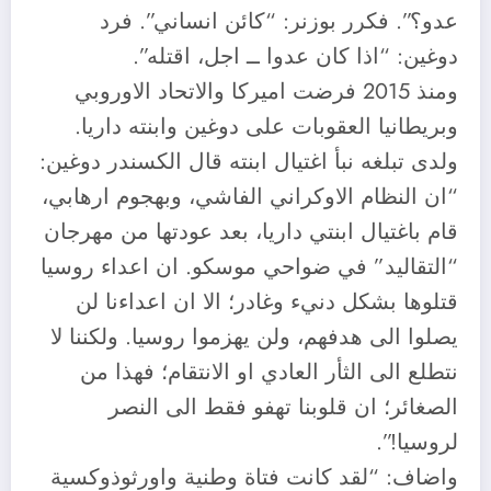
عدو؟”. فكرر بوزنر: “كائن انساني”. فرد
دوغين: “اذا كان عدوا ــ اجل، اقتله”.
ومنذ 2015 فرضت اميركا والاتحاد الاوروبي
وبريطانيا العقوبات على دوغين وابنته داريا.
ولدى تبلغه نبأ اغتيال ابنته قال الكسندر دوغين:
“ان النظام الاوكراني الفاشي، وبهجوم ارهابي،
قام باغتيال ابنتي داريا، بعد عودتها من مهرجان
“التقاليد” في ضواحي موسكو. ان اعداء روسيا
قتلوها بشكل دنيء وغادر؛ الا ان اعداءنا لن
يصلوا الى هدفهم، ولن يهزموا روسيا. ولكننا لا
نتطلع الى الثأر العادي او الانتقام؛ فهذا من
الصغائر؛ ان قلوبنا تهفو فقط الى النصر
لروسيا!”.
واضاف: “لقد كانت فتاة وطنية واورثوذوكسية