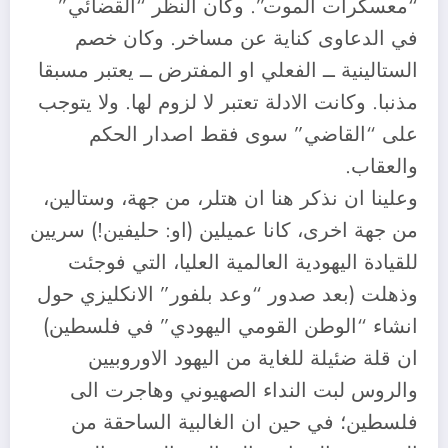
“معسكرات الموت”. وكان النظر “القضائي”
في الدعاوى كناية عن مساخر. وكان خصم
الستالينية ــ الفعلي او المفترض ــ يعتبر مسبقا
مذنبا. وكانت الادلة تعتبر لا لزوم لها. ولا يتوجب
على “القاضي” سوى فقط اصدار الحكم
والعقاب.
وعلينا ان نذكر هنا ان هتلر، من جهة، وستالين،
من جهة اخرى، كانا عميلين (او: حليفين!) سريين
للقيادة اليهودية العالمية العليا، التي فوجئت
وذهلت (بعد صدور “وعد بلفور” الانكليزي حول
انشاء “الوطن القومي اليهودي” في فلسطين)
ان قلة ضئيلة للغاية من اليهود الاوروبيين
والروس لبت النداء الصهيوني وهاجرت الى
فلسطين؛ في حين ان الغالبية الساحقة من