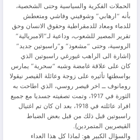
الحملات الفكرية والسياسية وحتى الشخصية،
بأنه “ارهابي” وشوفيني وفاشي ومتعطش
للدماء ومعاد للدمقراطية وحقوق الانسان وحق
تقرير المصير للشعوب، وداعية لـ”الامبريالية”
الروسية، وحتى “مشعوذ” و”راسبوتين جديد”
(اشارة الى الراهب غيورغي راسبوتين الذي
كان على علاقة غامضة وشبه “سحرية” يمارس
بواسطتها تأثيره على زوجة وعائلة القيصر نيقولا
رومانوف ــ اخر قيصر روسي، الذي اطاحت به
الثورة في 1917، وتمت تصفيته جسديا مع جميع
افراد عائلته في 1918، بعد ان كان تم اغتيال
راسبوتين قبل ذلك من قبل بعض الضباط
القيصريين المتمردين).
والسؤال الكبير هو: لماذا كل هذا العداء