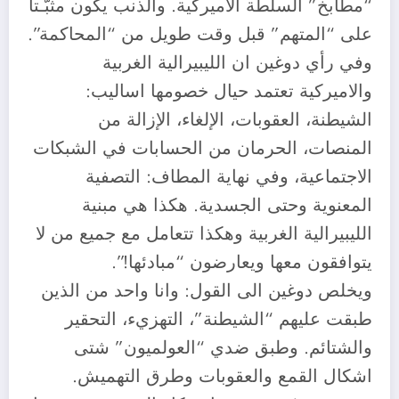
“مطابخ” السلطة الاميركية. والذنب يكون مثبّـتا
على “المتهم” قبل وقت طويل من “المحاكمة”.
وفي رأي دوغين ان الليبيرالية الغربية
والاميركية تعتمد حيال خصومها اساليب:
الشيطنة، العقوبات، الإلغاء، الإزالة من
المنصات، الحرمان من الحسابات في الشبكات
الاجتماعية، وفي نهاية المطاف: التصفية
المعنوية وحتى الجسدية. هكذا هي مبنية
الليبيرالية الغربية وهكذا تتعامل مع جميع من لا
يتوافقون معها ويعارضون “مبادئها!”.
ويخلص دوغين الى القول: وانا واحد من الذين
طبقت عليهم “الشيطنة”، التهزيء، التحقير
والشتائم. وطبق ضدي “العولميون” شتى
اشكال القمع والعقوبات وطرق التهميش.