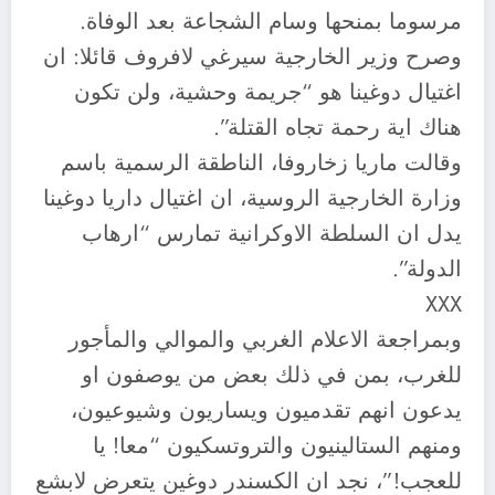
مرسوما بمنحها وسام الشجاعة بعد الوفاة.
وصرح وزير الخارجية سيرغي لافروف قائلا: ان
اغتيال دوغينا هو “جريمة وحشية، ولن تكون
هناك اية رحمة تجاه القتلة”.
وقالت ماريا زخاروفا، الناطقة الرسمية باسم
وزارة الخارجية الروسية، ان اغتيال داريا دوغينا
يدل ان السلطة الاوكرانية تمارس “ارهاب
الدولة”.
XXX
وبمراجعة الاعلام الغربي والموالي والمأجور
للغرب، بمن في ذلك بعض من يوصفون او
يدعون انهم تقدميون ويساريون وشيوعيون،
ومنهم الستالينيون والتروتسكيون “معا! يا
للعجب!”، نجد ان الكسندر دوغين يتعرض لابشع