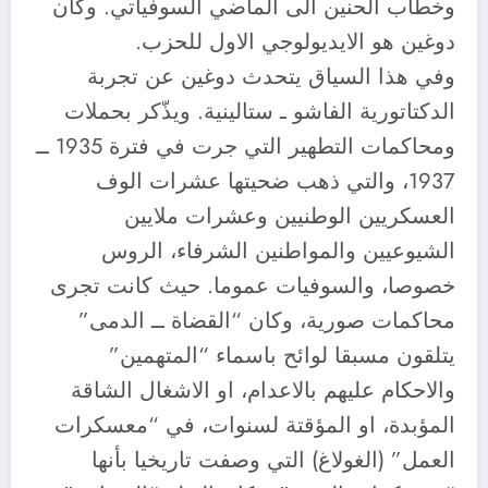
وخطاب الحنين الى الماضي السوفياتي. وكان
دوغين هو الايديولوجي الاول للحزب.
وفي هذا السياق يتحدث دوغين عن تجربة
الدكتاتورية الفاشو ـ ستالينية. ويذّكر بحملات
ومحاكمات التطهير التي جرت في فترة 1935 ــ
1937، والتي ذهب ضحيتها عشرات الوف
العسكريين الوطنيين وعشرات ملايين
الشيوعيين والمواطنين الشرفاء، الروس
خصوصا، والسوفيات عموما. حيث كانت تجرى
محاكمات صورية، وكان “القضاة ــ الدمى”
يتلقون مسبقا لوائح باسماء “المتهمين”
والاحكام عليهم بالاعدام، او الاشغال الشاقة
المؤبدة، او المؤقتة لسنوات، في “معسكرات
العمل” (الغولاغ) التي وصفت تاريخيا بأنها