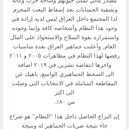
مصدر مالي لملئ جيوبهم وساحة حرب وكالة
وتصفية الحسابات بعد إسقاط البعث المجرم.
لذا المجتمع داخل العراق ليس لديه إرادة في
وجود هذا النظام وأشخاصه كافة وإنما وجوده
واستمراره بقوة السلاح والاستحواذ على المال
العام, وأعلنت جماهير العراق بعدة مناسبات
رفضها لهذا النظام في مظاهرات ٢٠٠٥ و ٢٠١١
واخرها انتفاضة تشرين في ٢٠١٩ اضافة
الى السخط الجماهيري الواسع, ناهيك عن
المقاطعة الشاملة في الانتخابات التي وصلت
الى اكثر
من ٨٠٪؜.
إن النزاع الحاصل داخل هذا “النظام” هو صراع
جاء نتيجة ضربات الجماهير له ونتيجة