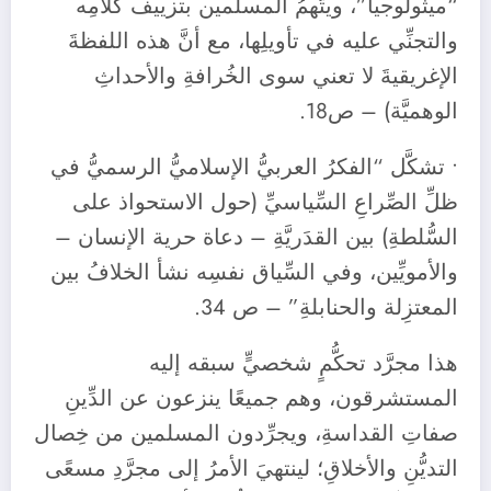
“ميثولوجيا”، ويتَّهمُ المسلمين بتزييف كلامِه
والتجنِّي عليه في تأويلِها، مع أنَّ هذه اللفظةَ
الإغريقيةَ لا تعني سوى الخُرافةِ والأحداثِ
الوهميَّة) – ص18.
• تشكَّل “الفكرُ العربيُّ الإسلاميُّ الرسميُّ في
ظلِّ الصِّراعِ السِّياسيِّ (حول الاستحواذ على
السُّلطةِ) بين القدَريَّةِ – دعاة حرية الإنسان –
والأمويِّين، وفي السِّياق نفسِه نشأ الخلافُ بين
المعتزِلة والحنابلةِ” – ص 34.
هذا مجرَّد تحكُّمٍ شخصيٍّ سبقه إليه
المستشرقون، وهم جميعًا ينزعون عن الدِّينِ
صفاتِ القداسةِ، ويجرِّدون المسلمين من خِصال
التديُّنِ والأخلاقِ؛ لينتهيَ الأمرُ إلى مجرَّدِ مسعًى