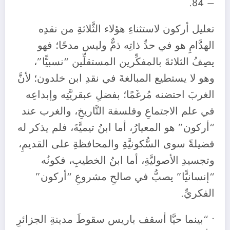
– 84.
تعليل أركون لاستثناءِ هؤلاء الثَّلاثةِ من نقدِه
الهدَّامِ هو في حدِّ ذاتِه ذمٌّ وليس مدحًا؛ فهو
يصِفُ الثلاثةَ بالمفكِّرين المستقلِّين “نسبيًّا”،
وهو لا يستطيع المبالغةَ في نقدِ ابن خلدون؛ لأنَّ
الغربَ احتضنه مُرغَمًا؛ بفضلِ عبقريَّتِه وإبداعِه
في علم الاجتماعِ وفلسفة التَّاريخِ، والغرب عند
“أركون” هو المعيارُ، أما ابنُ تيميَّةَ، فلم يذكر له
فضيلةً سوى السُّكونيَّةِ والمحافظةِ على القديمِ،
وتجسيدِ الأصوليَّةِ، أما ابنُ الخطيبِ، فكونُه
“إنسانيًّا” يصبُّ في صالحِ مشروعِ “أركون”
الفكريِّ.
• “بينما حيَّا أسقف باريس سقوطَ مدينةِ الجزائرِ