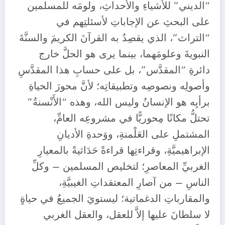
“الديني” للأشياءِ والأحداثِ، ولومَه للمسلمين
على البحثِ عن الإجاباتِ لأسئلتِهم في
“التراث”، الذي يقصِدُ به القرآنَ الكريمَ والسنَّةَ
النبويةَ وعلومَهما، بينما يرى هو الحلَّ خارج
دائرةِ “المقدَّس”، بل على حسابِ هذا المقدَّسِ
وأصولِه ونصوصِه وتطبيقاتِه؛ لأنَّ محورَ الحياةِ
برأيِه هو الإنسانُ وليس الله، وهذه “الأَنْسنةُ”
تحتلُّ مكانًا مِحوريًّا في مشروعِه العامِّ،
المشتملِ على العَلْمنةِ، ووَحدةِ الأديانِ
الإبراهيميَّةِ، وقراءتِها قراءةً حَدَاثيةً بالمعيارِ
الغربيِّ المعاصرِ؛ لتخليص المسلمين – وكلِّ
الناسِ – من آصارِ المعتقداتِ الغيبيَّةِ،
والمقارباتِ الدغماتية؛ ليستويَ الجميعُ في حياةٍ
لا سلطانَ عليها إلاَّ للعقل، والعقل الغربي