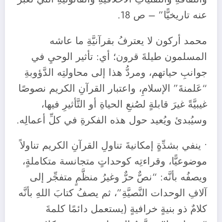
عنه تاريخيًّا” – ص 18.
محمد أركون لا يعترفُ بقرآنيَّةِ ما عاشه
المسلمون طيلةَ قرون؛ أي: تأثير الوحيِ في
جوانبِ حياتهم، ومردُّ هذا إلى محاولتِه الدَّؤوبةِ
“عَلمنةَ” الإسلامِ، واعتبار القرآنِ الكريم نصوصًا
غيبيَّةً غيرَ قابلةٍ لصُنعِ الحياةِ أو التَّأثيرِ فيها،
وسيُبدئ ويُعيد حول هذه الفكرةِ في كلِّ أعمالِه.
• ينفي بشدِّةٍ إمكانيةَ تناولِ القرآنِ الكريم تناولاً
موضوعيًّا، وقراءتِه كوحداتٍ متجانسة متكاملةٍ،
ويصفُه بأنَّه: “نصٌّ حرٌّ وغيرُ منظَّمٍ متفجِّر إلى
آلافِ الوحدات النَّصيَّةِ”، ثم يصفُ كتابَ اللهِ بأنَّه
كلامٌ ذو بنيةٍ خرافيةٍ (يستعمل دائمًا كلمةَ