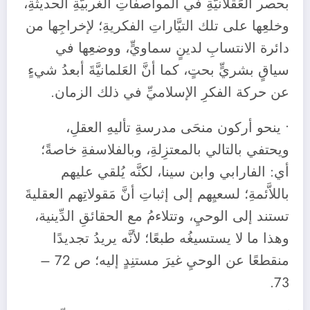
بحصر العَقلانيَّةِ في المواصفاتِ الغربيَّةِ الحديثةِ،
وخلعِها على تلك التيَّاراتِ الفكريةِ؛ لإخراجِها من
دائرة الانتسابِ لدينٍ سماويٍّ، ووضعِها في
سياقٍ بشريٍّ بحتٍ، كما أنَّ العَلمانيَّةَ أبعدُ شيءٍ
عن حركة الفكرِ الإسلاميِّ في ذلك الزمان.
• ينحو أركون منحَى مدرسةِ تأليهِ العقلِ،
ويحتفي بالتالي بالمعتزِلةِ، وبالفلاسفةِ خاصةً؛
أي: الفارابي وابن سينا، لكنَّه يُلقي عليهم
باللاَّئمةِ؛ لسعيِهم إلى إثباتِ أنَّ مَقولاتِهم العقليةَ
تستند إلى الوحيِ، وتتلاءمُ مع الحقائقِ الدِّينية،
وهذا ما لا يستسيغُه طبعًا؛ لأنَّه يريدُ تجديدًا
منقطعًا عن الوحيِ غيرَ مستنِدٍ إليه؛ ص 72 –
73.