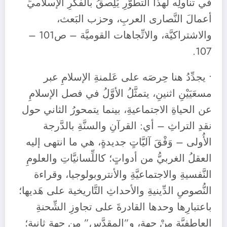
في تناولِه لهذا التطوُّرِ يُلِصقُ بالفكرِ الإسلاميِّ
أعمالَ النَّصارى العربِ، وحزب البَعث،
والاشتراكيَّة، والاتِّجاهات القوميَّة – ص101 –
107.
• يجدِّدُ هنا حِرصَه على عَلمنةِ الإسلامِ عبر
مسعَيَيْنِ اثنينِ، يتمثَّلُ الأوَّلُ في فصل الإسلامِ
عن الحياةِ الاجتماعيةِ، بينما يتمحورُ الثاني حول
نقدِ التراثِ – أي: القرآنِ والسنَّةِ بالدَّرجة
الأُولى – وَفْقَ آليَّاتٍ جديدةٍ، هي ما انتهى إليه
العقلُ الغربيُّ من أدواتٍ؛ كاللِّسانيَّاتِ والعلومِ
النَّفسيةِ والاجتماعيَّةِ والأنتروبولوجيا، وقراءة
النُّصوصِ الدِّينيةِ والأحداثِ التَّاريخية على هَديها؛
باعتبارِها وحدها القادرةَ على تجاوزِ الشِّحنةِ
العاطفيَّةِ مِنْ جهةٍ، و”المقدَّس” من جهة ثانيةٍ؛