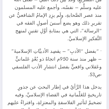
عليه وسلَّم – نفسُه، وأجمع عليه المسلمون
منذ عصر الصَّحابةِ، ولَم يزِدِ الإمامُ الشافعيُّ عن
تقريرِ ذلك وهو يضع أُسسَ أصولِ الفقه في
“الرسالة”، التي هي بمثابةِ أوَّلِ تقنينٍ لمنهج
التَّفكيرِ الإسلاميِّ.
• “بفضل “الأدبِ” – يقصِد الأدبيَّاتِ الإسلاميةَ”
– ظهر منذ سنة 950م اتجاهٌ ذو بُعْدٍ عَلمانيٍّ
وعَقلاني واقعيٍّ بفضل انتشارِ الأدب الفلسفي
-ص53.
يدخل هذا الرَّأيُ في إطار البحثِ عن جذورٍ
تاريخيةٍ للعَلْمانية في الفضاءِ الإسلاميِّ، وفيه
تضخيمٌ لتأثيرِ الفلاسفةِ والمعتزِلةِ، وافتراءٌ عليهم