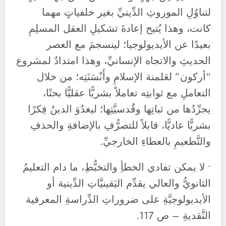
لتناوُلِ الموروثِ الدِّينيِّ بغير خلفياتٍ مهما
كانت، وهذا يُتيح إعادةَ تشكيلِ العقل المسلِمِ
بعيدًا عن الأيديولوجيا؛ لينسجمَ مع العصر
الحديثِ والاتجاه الإنسانيِّ، وهذا امتدادٌ لمشروع
“أركون” لعَلمنة الإسلامِ وأَنْسَنَتِه؛ من خلال
التعاملِ مع ثوابتِه تعاملاً بشريًّا عقليًّا بحتًا،
يجرِّدُها من ثباتِها وقُدسيَّتِها؛ ليغدُوَ الدينُ فِكرًا
بشريًّا عاديًّا، قابلاً للتصرُّفِ بالإضافةِ والحذفِ
والتَّطعيمِ بالعطاءِ الخارجيِّ.
• لا يمكن تفادي الخطأِ والتخبُّطِ، ما دام التعليمُ
الثانويُّ والعالي يقدِّم اليَقينيَّاتِ الدِّينية أو
الأيديولوجيَّةِ على ضروراتِ الدِّراسةِ المعرفية
النَّقديةِ – ص 117.