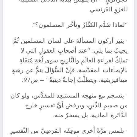
للغزوِ الفَرنسي.
“لماذا تقدَّم الكفَّارُ وتأخَّر المسلمون؟”.
• يثير أركون المسألةَ على لسان المسلمين ثُمَّ
يجيبُ بما يلي: “عند أصحابِ العقولِ التي لا
تملِكُ لقراءةِ العالَمِ والتَّاريخِ سوى لُغةٍ مُثقَلةٍ
بالإيحاءاتِ المقدَّسةِ، فإنَّ السُّؤالَ ينمُّ عن رهبةٍ
ميتافيزيقية، ويتطلَّبُ إجابةً دينيةً” – ص97.
• ينسجم مع منهجِه المستبعِد للمقدَّسِ، ولو كان
من صميمِ الدِّينِ، ويرفض أيَّ تفسيرٍ خارج
الدَّائرةِ الماديةِ، بل يسخرُ منه.
• نلمس مرَّةً أخرى موقِفَه المَرَضِيَّ من التَّفسيرِ