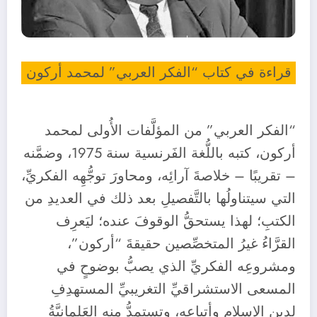
قراءة في كتاب “الفكر العربي” لمحمد أركون
“الفكر العربي” من المؤلَّفات الأُولى لمحمد
أركون، كتبه باللُّغة الفَرنسية سنة 1975، وضمَّنه
– تقريبًا – خلاصةَ آرائِه، ومحاورَ توجُّهِه الفكريِّ،
التي سيتناولُها بالتَّفصيلِ بعد ذلك في العديدِ من
الكتبِ؛ لهذا يستحقُّ الوقوفَ عنده؛ ليَعرِف
القرَّاءُ غيرُ المتخصِّصين حقيقةَ “أركون”،
ومشروعِه الفكريِّ الذي يصبُّ بوضوحٍ في
المسعى الاستشراقيِّ التغريبيِّ المستهدِفِ
لدينِ الإسلامِ وأتباعِه، وتستمدُّ منه العَلمانيَّةُ