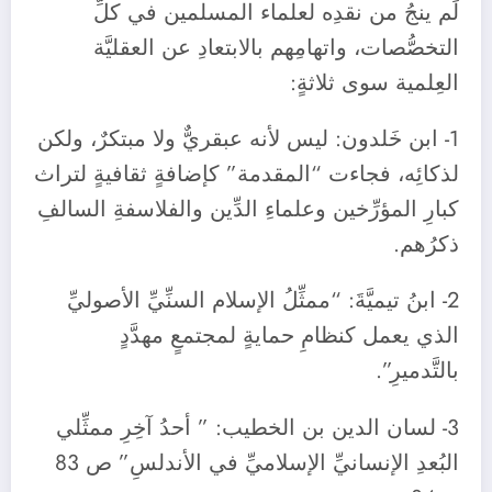
لَم ينجُ من نقدِه لعلماء المسلمين في كلِّ
التخصُّصات، واتهامِهم بالابتعادِ عن العقليَّة
العِلمية سوى ثلاثةٍ:
1- ابن خَلدون: ليس لأنه عبقريٌّ ولا مبتكرٌ، ولكن
لذكائِه، فجاءت “المقدمة” كإضافةٍ ثقافيةٍ لتراث
كبارِ المؤرِّخين وعلماءِ الدِّين والفلاسفةِ السالفِ
ذكرُهم.
2- ابنُ تيميَّةَ: “ممثِّلُ الإسلام السنِّيِّ الأصوليِّ
الذي يعمل كنظامِ حمايةٍ لمجتمعٍ مهدَّدٍ
بالتَّدميرِ”.
3- لسان الدين بن الخطيب: ” أحدُ آخِرِ ممثِّلي
البُعدِ الإنسانيِّ الإسلاميِّ في الأندلسِ” ص 83