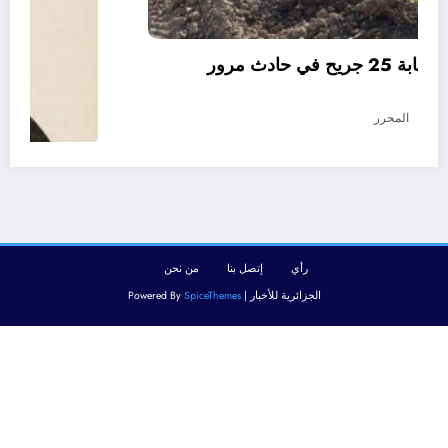
06 وفيات و إصابة 25 جريح في حادث مرور
بقسنطينة
أغسطس 6, 2026
المحرر
رأي
إتصل بنا
من نحن
الجزائرية للأخبار | Powered By
SpiceThemes