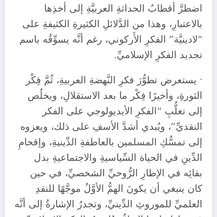
اضطرَّ أقطابُ الحداثةِ العربيَّةِ إلى أخذِها
بالاعتبارِ، وهذا من الدَّلائلِ الكثيرةِ الكثيفةِ على
“لادينيَّة” الفكرِ الأَركوني، رغم أنَّه يسوِّقُه باسم
تجديد الفكرِ الإسلاميِّ.
• يستعرض تطوُّرَ فكرِ النَّهضةِ العربيةِ، ثُمَّ فِكْر
الثورةِ، وأخيرًا فِكْر ما بعد الاستقلالِ، ويخلُص
إلى تغلُّبِ “الفكرِ الأيديولوجي على الفكر
النقديِّ”، ويُبدي أشدَّ الأسفِ على ذلك، ويعزوه
إلى تمسُّكِ المسلمين بالعاطفةِ الدِّينيةِ، وإقحامِ
الدِّينِ في الحياة السِّياسيةِ والاجتماعيةِ بدل
بقائِه في الإطارِ الرُّوحيِّ الشخصيِّ، في حين
كان ينبغي أن يكونَ الهمُّ الأوَّلُ موجَّهًا للنقدِ
العلميِّ للموروثِ الدِّينيِّ، وتجدرُ الإشارةُ إلى أنَّه