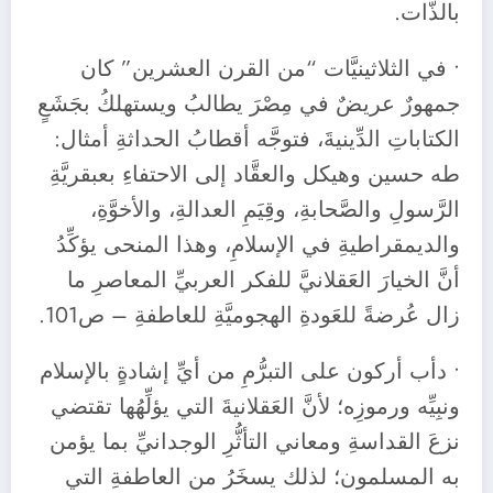
بالذَّات.
• في الثلاثينيَّات “من القرن العشرين” كان
جمهورٌ عريضٌ في مِصْرَ يطالبُ ويستهلكُ بجَشَعٍ
الكتاباتِ الدِّينيةَ، فتوجَّه أقطابُ الحداثةِ أمثال:
طه حسين وهيكل والعقَّاد إلى الاحتفاءِ بعبقريَّةِ
الرَّسولِ والصَّحابةِ، وقِيَمِ العدالةِ، والأخوَّةِ،
والديمقراطيةِ في الإسلامِ، وهذا المنحى يؤكِّدُ
أنَّ الخيارَ العَقلانيَّ للفكر العربيِّ المعاصرِ ما
زال عُرضةً للعَودةِ الهجوميَّةِ للعاطفةِ – ص101.
• دأب أركون على التبرُّمِ من أيِّ إشادةٍ بالإسلام
ونبِيِّه ورموزِه؛ لأنَّ العَقلانيةَ التي يؤلِّهُها تقتضي
نزعَ القداسةِ ومعاني التأثُّرِ الوجدانيِّ بما يؤمن
به المسلمون؛ لذلك يسخَرُ من العاطفةِ التي