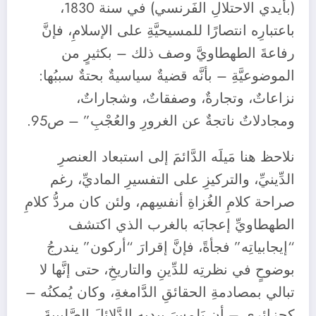
(بأيدي الاحتلالِ الفَرنسي) في سنة 1830،
باعتبارِه انتصارًا للمسيحيَّةِ على الإسلامِ، فإنَّ
رفاعةَ الطهطاويَّ وصف ذلك – بكثيرٍ من
الموضوعيَّةِ – بأنَّه قضيةٌ سياسيةٌ بحتةٌ سببُها:
نزاعاتٌ، وتجارةٌ، وصفقاتٌ، وشجاراتٌ،
ومجادلاتٌ ناتجةٌ عن الغرورِ والعُجْبِ” – ص95.
نلاحظ هنا مَيلَه الدَّائمَ إلى استبعاد العنصرِ
الدِّينيِّ، والتركيزِ على التفسيرِ الماديِّ، رغم
صراحة كلامِ الغُزاةِ أنفسِهم، ولئن كان مردُّ كلامِ
الطهطاويِّ إعجابَه بالغرب الذي اكتشف
“إيجابياتِه” فجأةً، فإنَّ إقرارَ “أركون” يندرجُ
بوضوحٍ في نظرتِه للدِّينِ والتاريخِ، حتى إنَّها لا
تبالي بمصادمةِ الحقائقِ الدَّامغةِ، وكان يُمكنُه –
كجزائريٍ – أن يَلمِسَ بيديه الدَّلائلَ الصَّليبيةَ