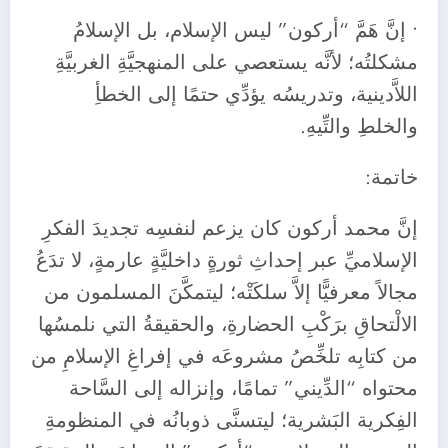
• إنَّ هَمَّ “أركون” ليس الإسلام، بل الإسلامُ
مشكلتُه؛ لأنَّه يستعصي على المنهجيَّةِ الغربيَّةِ
اللاَّدينية، وتدريسُه يؤدِّي حتمًا إلى الخطأِ
والخلطِ والتِّيهِ.
خاتمة:
إنَّ محمد أركون كان يزعم لنفسِه تجديدَ الفكرِ
الإسلاميِّ عبر إحداثِ ثورةٍ داخليَّةٍ عارمةٍ، لا تدَعُ
مجالاً معرفيًّا إلاَّ سلكَتْه؛ ليتمكَّنَ المسلمون من
الالْتحاقِ برَكْبِ الحضارةِ، والحقيقةُ التي نلمسُها
من كتابِه تلخِّصُ مشروعَه في إفراغِ الإسلامِ من
محتواه “الدِّيني” تمامًا، وإنزاله إلى السَّاحة
الفِكرية البَشرية؛ ليتسنَّى ذوبانُه في المنظومةِ