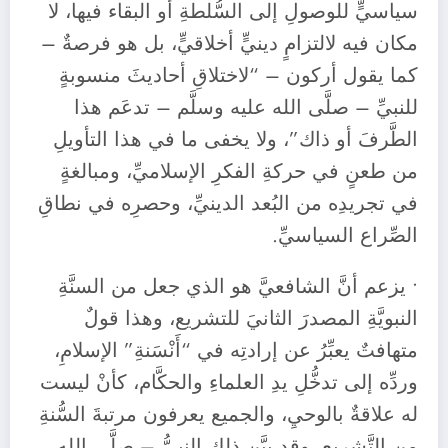
سياسيٍّ للوصولِ إلى السُّلطةِ أو البقاء فيها، لا
مكان فيه لالتزامٍ دينيٍّ أخلاقيٍّ، بل هو فرصةٌ –
كما يقول أركون – “لاختلاقِ أحاديثَ منسوبةٍ
للنبيِّ – صلَّى الله عليه وسلَّم – تدعَم هذا
الطَّرفَ أو ذاك”، ولا يخفى ما في هذا التأويلِ
من طعنٍ في حركةِ الفكرِ الإسلاميِّ، ومبالغةٍ
في تجريدِه من البُعد الدينيِّ، وحصرِه في نطاقِ
الصِّراع السياسيِّ.
• يزعم أنَّ الشافعيَّ هو الذي جعل من السنَّةِ
النبويَّةِ المصدرَ الثانيَ للتشريع، وهذا قولٌ
متهافتٌ يعبِّرُ عن إرادتِه في “أَنْسَنةِ” الإسلامِ،
وردِّه إلى تدخُّلِ يدِ العلماءِ والحكَّام، كأنْ ليست
له علاقةٌ بالوحيِ، والجميع يعرفون مرتبةَ السُّنةِ
من التَّشريعِ، وقد بيَّن ذلك النبيُّ – صلَّى الله