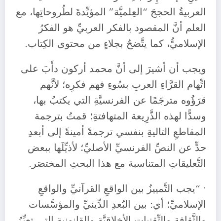
العربيةُ الحججَ “العِلميَّة” المؤيِّدةَ لطُروحاتِها، مع
العلم أنَّ المقصود بالفكر العربيِّ هو الفكرُ
الإسلاميُّ، كما يتَّضحُ بجلاءٍ من محتوى الكِتاب.
ويجب أن أشيرَ إلى أنَّ محمد أركون دأَبَ على
اتِّهام القرَّاءِ العربِ بسُوءِ فهم فكرِه؛ لأنَّهم
قرَؤُوه مترجَمًا عن الفرنسيَّةِ التي يكتبُ بها،
وسدًّا لهذه الذَّرِيعة المتهافتةِ؛ قمتُ بترجمة
المقاطعِ التاليةِ بنفسي ترجمةً أمينةً إلى أبعدِ
حدٍّ عن النصِّ الفرنسيِّ الأصليِّ؛ لأذيِّلَها ببعض
التَّعليقاتِ المتناسبة مع هذا البحثِ المختصَر.
• “يجب التَّمييزُ بين الواقعِ القرآنيِّ والواقعِ
الإسلاميِّ؛ أي: بين البُعدِ الدِّينيِّ والمؤسَّسات
والثَّقافةِ والتِّقنياتِ الأخلاقيَّةِ والقانونيةِ التي تعبِّرُ