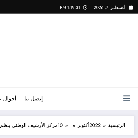
لتجاوز
أغسطس 7, 2026
1:19:32 PM
لى
لمحتوى
ص
إتصل بنا
أحوال ع
الرئيسية
2022
أكتوبر
10
مركز الأرشيف الوطني ينظم 