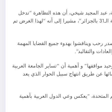
 عبد المجيد شيخي، أن هذه التظاهرة “تدخل
في إطار مجهودات الدولة لتحسيس المجتمع الجزائري والمجتمعات والأنظمة العربية بأهمية القمة العربية الـ31 بالجزائر”، مشيرا إلى أنه “لهذا الغرض تم
 نوفمبر القادم، بصدر رحب ويناقشوا بهدوء جميع القضايا المهمة
عادات والتقاليد”.
د مواقفها” و أهمية أن “تساير الجامعة العربية
ئها عن طريق انتهاج سبيل الحوار الذي يعد
م المتحدة، “يعكس وعي الدول العربية بأهمية