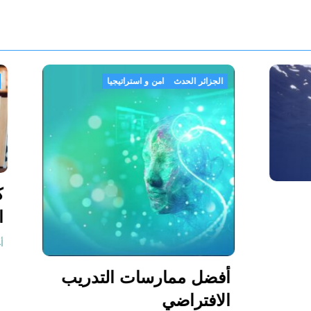
ر
مجتمع
الجزائر الحدث
امن و استراتيجيا
الشائعة التي
 السباحون
سون على الشاطئ
أفضل ممارسات الت
الافتراضي