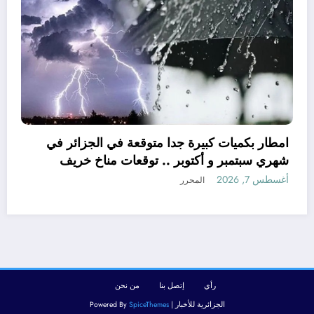
امطار 
شهري س
2026 الجزائر
أغسطس 7, 26
افريقية مناسبة للهجرة و مستقبلها كبير
2026
المحرر