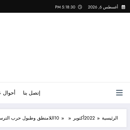
لتجاوز
أغسطس 6, 2026
5:18:31 PM
لى
لمحتوى
ص
إتصل بنا
أحوال ع
الرئيسية
2022
أكتوبر
10
اللامنطق وطبول حرب الترس