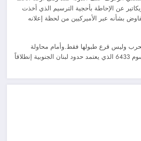
سامو الكاريكاتير عن الإحاطة بأحجية الترسيم الذي أخذت
تفاوض بشأنه عبر الأميركيين من لحظة إعلانه
الحرب وليس قرع طبولها فقط.وأمام محاولة
اسرائيل التملّص منه،جدير بلبنان ورئيسه ميشال عون تصحيح الخطأ التنازلي والمسارعة الى توقيع المرسوم 6433 الذي يعتمد حدود لبنان الجنوبية إنطلاقاً