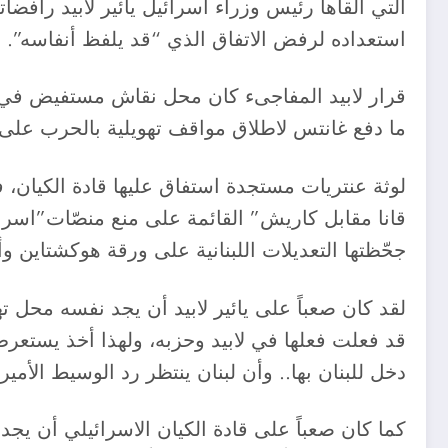
التي ألقاها رئيس وزراء اسرائيل يائير لابيد رافضا
استعداده لرفض الاتفاق الذي “قد يلفظ أنفاسه”.
قرار لابيد المفاجىء كان محل نقاش مستفيض في ال
ما دفع غانتس لاطلاق مواقف تهويلية بالحرب على 
لوثة عنتريات مستجدة استفاق عليها قادة الكيان،
قانا مقابل كاريش” القائمة على منع منصّات”اسرا
جحّظتها التعديلات اللبنانية على ورقة هوكشتاين وأ
لقد كان صعباً على يائير لابيد أن يجد نفسه محل ت
قد فعلت فعلها في لابيد وحزبه، ولهذا أخذ يستعرض 
دخل للبنان بها.. وأن لبنان ينتظر رد الوسيط الأمير
كما كان صعباً على قادة الكيان الاسرائيلي أن يج