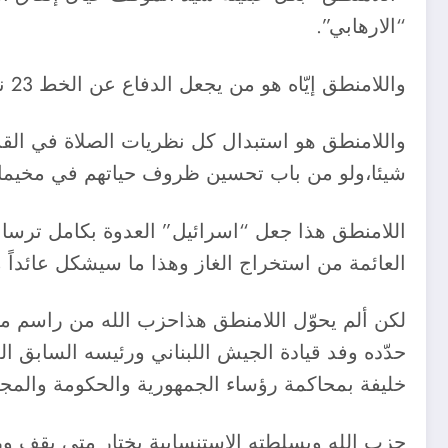
“الارهابي”.
واللامنطق إيّاه هو من يجعل الدفاع عن الخط 23 نصراً استراتيجياً اليوم، فيما كان زمن اقراره من قبل حكومة السنيورة خيانة وتآمراًواتهاماًبالعمالة.
واللامنطق هو استبدال كل نظريات الصلاة في الق
شيئا،ولو من باب تحسين ظروف حياتهم في مخيمات 
اللامنطق هذا جعل “اسرائيل” العدوة بكامل ترسانته
العائمة من استخراج الغاز وهذا ما سيشكل عائداً م
حدّده وفد قيادة الجيش اللبناني ورئيسه السابق ا
خليفة بمحاكمة رؤساء الجمهورية والحكومة والمجلس
حزب الله وبسلطته الاستنسابية يختار متى يقف ور