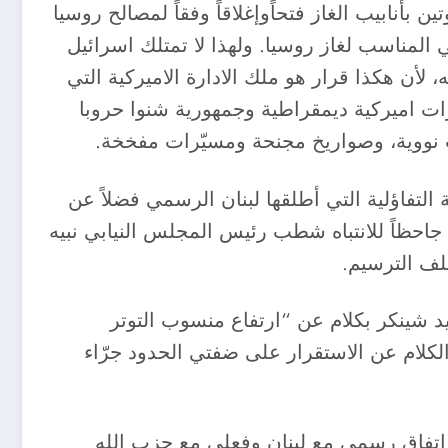
بأنابيب الغاز فتحاًوإغلاقاً وفقاً لمصالح روسيا
 المناسب لغاز روسيا. ولهذا لا تمتلك اسرائيل
 لأن هكذا قرار هو ملك الادارة الاميركية التي
ارات اميركية ديمقراطية وجمهورية شنوا حروبا
اب نووية، وصواريخ مجنحة ومسيّرات مفخخة.
تفاؤلية التي أطلقها لبنان الرسمي فضلاً عن
جاحظاً للانتباه شطب رئيس المجلس النيابي نبيه
لف الترسيم.
فيد شينكر بكلام عن “ارتفاع منسوب التوتر
الكلام عن الاستقرار على ضفتي الحدود جرّاء
م اتفاق رسمي مع لبنان وفعلي مع حزب الله