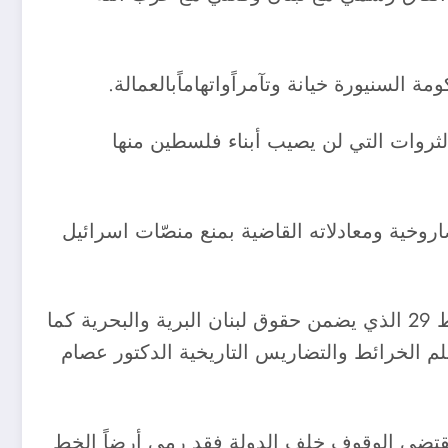
ثروات التي لن يصيب أبناء فلسطين منها
روخية ومعادلاته القاضية بمنع منصّات اسرائيل
لكن ألم يحوّل اللامنطق هذاحزب الله من راسم معادلات المنطقة الى مدافع عن تنازلات خطيرة عن الخط 29 الذي يضمن حقوق لبنان البرية والبحرية كما
لم الخرائط والتضاريس التاريخية الدكتور عصام
 تقتضي الوقوف خلف الدولة فقد رمى أرضاً الخط