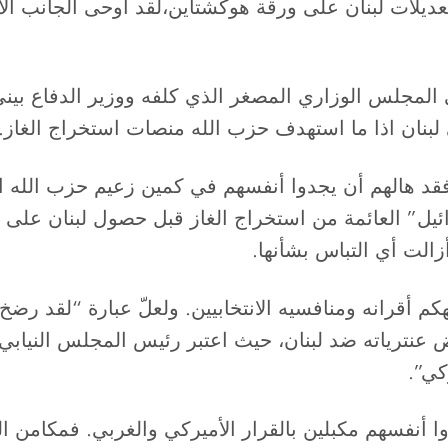
ًتعديلات لبنان على ورقة هوكشتاين،لقد أوحى الجانب الا
مجلس الوزاري المصغر الذي كلفه ووزير الدفاع بيني 
لبنان اذا ما استهدف حزب الله منصات استخراج الغاز.
 فقد هالهم أن يجدوا أنفسهم في كمين زعيم حزب الله 
ئيل” العائمة من استخراج الغاز قبل حصول لبنان على 
زالت أي التباس بشأنها.
هكم أقرانه ومنافسيه الانتخابيين. ولعلّ عبارة “لقد رض
عنترياته ضد لبنان، حيث اعتبر رئيس المجلس النيابي نب
كي”.
دوا أنفسهم مكبلين بالقرار الأميركي والغربي. فمكامن