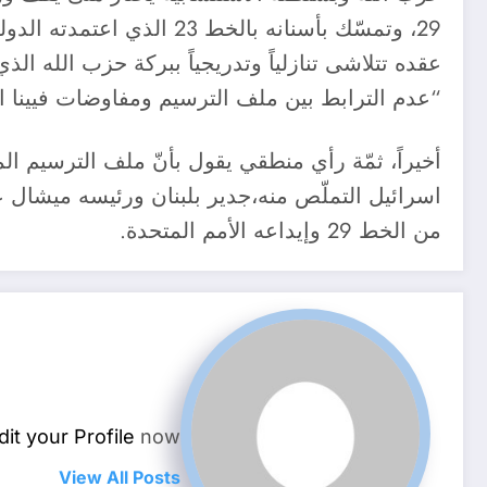
29، وتمسّك بأسنانه بالخ
عقده تتلاشى تنازلياً وتدريجياً ببركة حزب الله ا
“عدم الترابط بين ملف الترسيم ومفاوضات فيينا ال
أخيراً، ثمّة رأي منطقي يقول بأنّ ملف الترسيم 
من الخط 29 وإيداعه الأمم المتحدة.
dit your Profile
now.
View All Posts