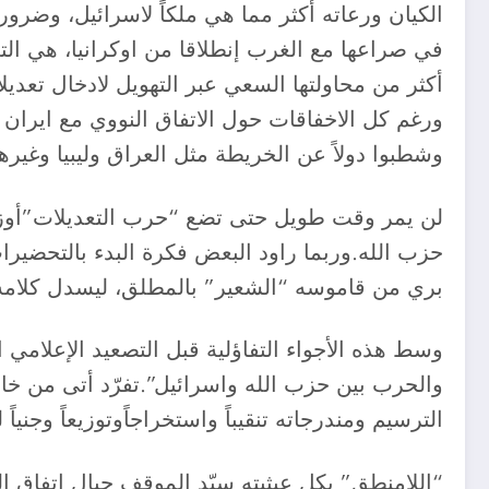
الكيان ورعاته أكثر مما هي ملكاً لاسرائيل، وضرورات
في صراعها مع الغرب إنطلاقا من اوكرانيا، هي التي
أكثر من محاولتها السعي عبر التهويل لادخال تعديلا
ورغم كل الاخفاقات حول الاتفاق النووي مع ايران ل
وشطبوا دولاً عن الخريطة مثل العراق وليبيا وغير
لن يمر وقت طويل حتى تضع “حرب التعديلات”أوزاره
حزب الله.وربما راود البعض فكرة البدء بالتحضيرا
بري من قاموسه “الشعير” بالمطلق، ليسدل كلامه 
وسط هذه الأجواء التفاؤلية قبل التصعيد الإعلامي ا
والحرب بين حزب الله واسرائيل”.تفرّد أتى من خار
الترسيم ومندرجاته تنقيباً واستخراجاًوتوزيعاً وجنياً 
“اللامنطق” بكل عبثيته سيّد الموقف حيال إتفاق ا