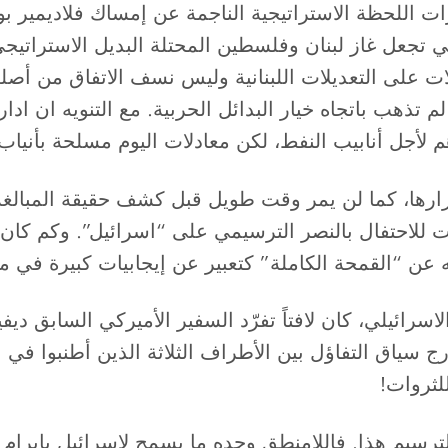
 اللحظة الاستراتيجية الناجمة عن إمساك فلاديمير بوتين 
 تجعل غاز لبنان وفلسطين المحتلة البديل الاستراتيجي
ت على التعديلات اللبنانية وليس نسف الاتفاق من أصله،
م تذهب باتجاه خيار البدائل الحربية. مع التنويه ان اد
هم لأجل أنابيب النفط، لكن معادلات اليوم مسلحة بأني
ا، كما لن يمر وقت طويل قبل كشف حقيقة المبالغة ال
ت للاحتفال بالنصر الترسيمي على “اسرائيل”. وكم كان 
عن “القمحة الكاملة” كتعبير عن إيجابيات كبيرة في م
لاسرائيلي، كان لافتاً تفرّد السفير الأميركي السابق دي
ج سياق التفاؤل بين الأطراف الثلاثة الذين أطنبوا في 
للثروات!
لترسيم هذا. فاللامنطق وحده ما يسمح لاسرائيل بإبرا