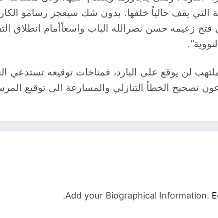
ط 23 الذي اعتمدته الدولة التي يقف حالياً خلفها. بدون شك سيعجز ر
لذي فتح زعيمه حسن نصرالله الباب واسعاًأمام انطلاق ال
نووية”.
الملتهب لن يوقع على البارد، فمناخات توقيعه تستدعي 
Add your Biographical Information.
E