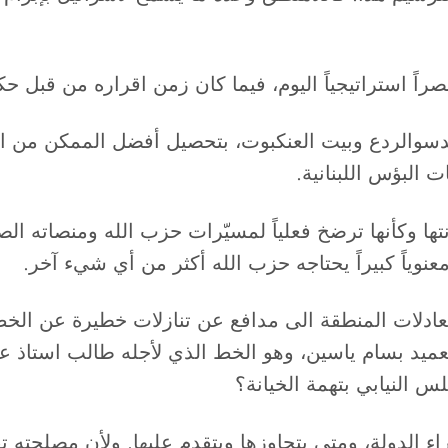
دسوالردع وبيت العنكبوت، بتحصيل أفضل الممكن من ال
البؤس اللبنانية.
ا وكأنها ترضخ فعلياً لمسيّرات حزب الله ومنصاته الصا
عنوياً كبيراً يحتاجه حزب الله أكثر من أي شيء آخر.
لعميد بسام ياسين، وهو الخط الذي لأجله طالب استاذ ع
 النيابي بتهمة الخيانة؟
اء الدولة، ومتى يتجاوزها ويتقدم عليها. ولأن مصلحته