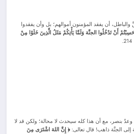
ّ والباطل، أن يفقد المؤمنون أموالهم؛ بل وأن يفقدوا
َسِبْتُمْ أَنْ تَدْخُلُوا الجنَّة وَلَمَّا يَأْتِكُمْ مَثَلُ الَّذِينَ خَلَوْا مِنْ
.
لا وعدٌ بنصر، مع أن هذا كله سيحدث لا محالة؛ ولكن قد لا
 إلى الجنَّة ذاهب! قال تعالى:
﴿ إِنَّ اللهَ اشْتَرَى مِنَ