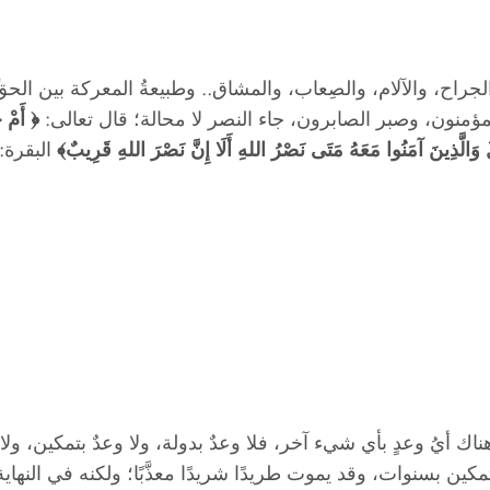
لجراح، والآلام، والصِعاب، والمشاق.. وطبيعةُ المعركة بين الحقِ
 المؤمنون، وصبر الصابرون، جاء النصر لا محالة؛ قال تعالى:
﴿ أَمْ ح
لُ وَالَّذِينَ آمَنُوا مَعَهُ مَتَى نَصْرُ اللهِ أَلَا إِنَّ نَصْرَ اللهِ قَرِيبٌ﴾
البقرة: 214
ناك أيُ وعدٍ بأي شيء آخر، فلا وعدٌ بدولة، ولا وعدٌ بتمكين، و
ين بسنوات، وقد يموت طريدًا شريدًا معذَّبًا؛ ولكنه في النهاية