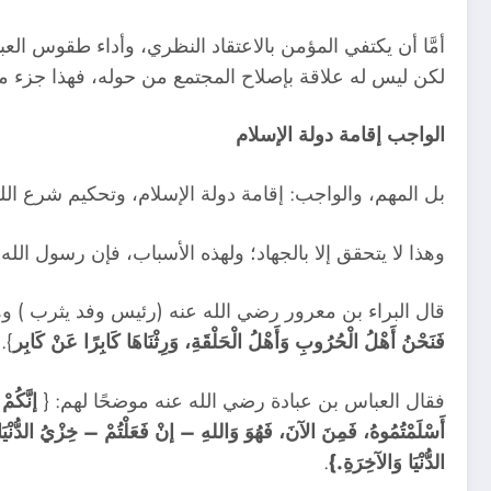
أمَّا أن يكتفي المؤمن بالاعتقاد النظري، وأداء طقوس العب
لكن ليس له علاقة بإصلاح المجتمع من حوله، فهذا جزء مح
الواجب إقامة دولة الإسلام
بل المهم، والواجب: إقامة دولة الإسلام، وتحكيم شرع ال
وهذا لا يتحقق إلا بالجهاد؛ ولهذه الأسباب، فإن رسول الل
قال البراء بن معرور رضي الله عنه (رئيس وفد يثرب ) وه
فَنَحْنُ أَهْلُ الْحُرُوبِ وَأَهْلُ الْحَلْقَةِ، وَرِثْنَاهَا كَابِرًا عَنْ كَابِر
}.
فقال العباس بن عبادة رضي الله عنه موضحًا لهم: {
إنَّكُمْ
أَسْلَمْتُمُوهُ، فَمِنَ الآنَ، فَهُوَ وَاللهِ – إنْ فَعَلْتُمْ – خِزْيُ الدُّنْيَا وَ
الدُّنْيَا وَالآخِرَةِ
.
}
.