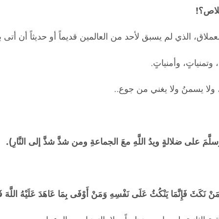
لاص؟!
ملاق، الذي لم يسبق لأحد من العالمين قديماً أو حديثاً أن أتى بم
وتمنياتٍ، وأمنياتٍ.
 ولا يسمنُ ولا يغني من جوع..
هِ وسلَّمَ على ضلالةٍ ويدُ اللَّهِ معَ الجماعةِ ومن شذَّ شذَّ إلى النَّارِ).
فَمَنْ نَكَثَ فَإِنَّمَا يَنْكُثُ عَلَى نَفْسِهِ وَمَنْ أَوْفَى بِمَا عَاهَدَ عَلَيْهُ اللَّهَ فَسَيُؤْت