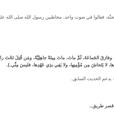
نَّة، فقالوا في صوت واحد، مخاطبين رسول الله صلى الله عليه وسل
وفارَقَ الجَماعَةَ، ثُمَّ ماتَ، ماتَ مِيتَةً جاهِلِيَّةً، ومَن قُتِلَ تَحْتَ رايَةٍ 
َها، لا يَتَحاشَ مِن مُؤْمِنِها، ولا يَفِي بذِي عَهْدِها، فليسَ مِنِّي
.
).
 يدعم الحديث السابق..
 بأقصر طريق..