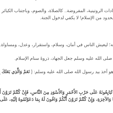
ادات الروتينية، المفروضة.. كالصلاة، والصوم، وباجتناب الكبائ
دود من الإسلام! لا يكفي لدخول الجنة.
له؛ ليعيش الناس في أمان، وسلام، واستقرار، وعدل، ومساواة..
ه صلى الله عليه وسلم جعل الجهاد، ذروةَ سنام الإسلام.
و آخذ بيد رسول الله صلى الله عليه وسلم: {
نَعَمْ وَالَّذِي بَعَثَكَ بِ
 تُبَايِعُونَهُ عَلَى حَرْبِ الأَحْمَرِ وَالأَسْوَدِ مِنَ النَّاسِ، فَإِنْ كُنْتُمْ تَرَوْنَ أَ
الآخِرَةِ، وَإِنْ كُنْتُمْ تَرَوْنَ أَنَّكُمْ وَافُونَ لَهُ بِمَا دَعَوْتُمُوهُ إلَيْهِ، عَل