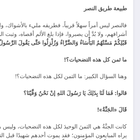
طبيعة طريق النصر
فالنصر ليس أمراً سهلاً قريباً، فطريقه مليء بالأشواك، وا
أشرافهم، ولا بُدَّ أن يصبروا، فإذا بلغ الألم أقصاه، وثبت
قَبْلِكُمْ مَسَّتْهُمُ البَأْسَاءُ وَالضَّرَّاءُ وَزُلْزِلُوا حَتَّى يَقُولَ الرَّسُو
ما ثمن كل هذه التضحيات؟!
وهنا السؤال الكبير: ما الثمن لكل هذه التضحيات؟!
قالوا: فَمَا لَنَا بِذَلِكَ يَا رَسُولَ اللهِ إنْ نَحْنُ وَفَّيْنَا؟
قَالَ «الجَنَّةُ»!
كانت الجنَّةُ هي الثمنَ الوحيدَ لكل هذه التضحيات، وليس ه
يراه المبايعون المؤمنون؛ فقد يموت أحدهم شهيدًا قبل التمك