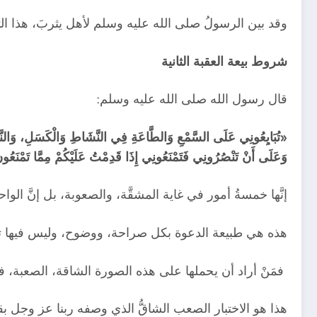
وقد بين الرسولُ صلى الله عليه وسلم لأهل يثربَ، هذا الث
شروط بيعة العقبة الثانية
قال رسول الله صلى الله عليه وسلم:
«تُبَايِعُونِي عَلَى السَّمْعِ وَالطَّاعَةِ فِي النَّشَاطِ وَالْكَسَلِ، وَالنَّفَ
وَعَلَى أَنْ تَنْصُرُونِي فَتَمْنَعُونِي إِذَا قَدِمْتُ عَلَيْكُمْ مِمَّا تَمْنَعُونَ 
إنَّها خمسةُ أمور في غاية المشقَّة، والصعوبة، بل إنَّ ال
هذه هي طبيعة الدعوة بكل صراحة، ووضوح، وليس فيها تمي
فمَنْ أراد أن يحملها على هذه الصورة الشاقة، الصعبة، فق
هذا هو الاختبار الصعب الشاقُّ الذي وصفه ربنا عز وجل بق