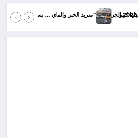
 الخبز والماي … بس سالم ابو عداي”
من الدولة الش