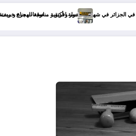
كتوبر .. توقعات مناخ خريف 2026 الجزائر
دولة افريقية مناسبة للهجرة و مستقبلها كبير
“منريد