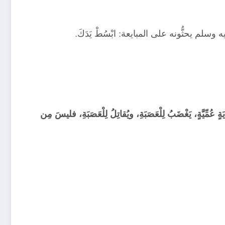
م يحثُّونه على المبايعة: ابْسُطْ يَدَكَ.
عُمِّيَّةٍ، يَغْضَبُ لِلْعَصَبَةِ، ويُقاتِلُ لِلْعَصَبَةِ، فليسَ مِن