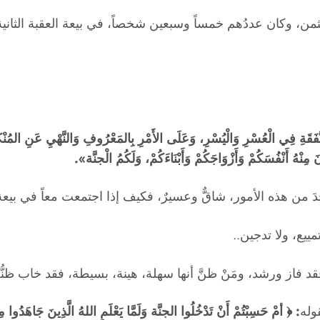
من، وكان عددُهم خمساً وسبعين شخصاً، في بيعة العقبة الثانية
قَةِ فِي الْعُسْرِ وَالْيُسْرِ، وَعَلَى الأَمْرِ بِالمَعْرُوفِ وَالنَّهْيِ عَنِ المُنْكَ
مِنْهُ أَنْفُسَكُمْ وَأَزْوَاجَكُمْ وَأَبْنَاءَكُمْ، وَلَكُمُ الْجنَّة».
واحدَ من هذه الأمور، شاقٌّ وعسيرٌ، فكيف إذا اجتمعت معاً في بيع
يع، ولا تدجين..
د فاز ورشد، ومَنْ ظنَّ أنها سهلة، هينة، بسيطة، فقد خاب ظنُّه
وله
:
﴿ أمْ حَسِبْتُمْ أَنْ تَدْخُلُوا الجنَّة وَلَمَّا يَعْلَمِ اللهُ الَّذِينَ جَاهَدُوا مِ