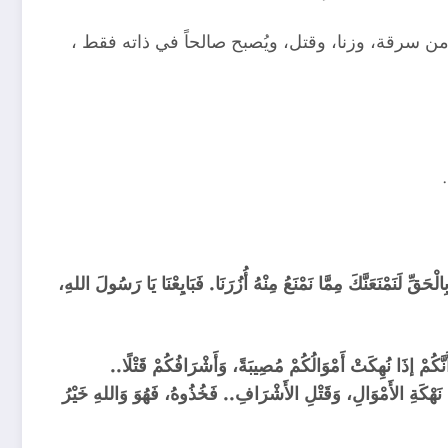
ر من سرقة، وزنا، وقتل، ويُصبح صالحاً في ذاته فقط ،
الْحَقِّ لَنَمْنَعَنَّكَ مِمَّا نَمْنَعُ مِنْهُ أُزُرَنَا. فَبَايِعْنَا يَا رَسُولَ اللهِ،
نَّكُمْ إذَا نُهِكَتْ أَمْوَالُكُمْ مُصِيبَةً، وَأَشْرَافُكُمْ قَتْلًا..
َى نَهْكَةِ الأَمْوَالِ، وَقَتْلِ الأَشْرَافِ.. فَخُذُوهُ، فَهُوَ وَاللهِ خَيْرُ