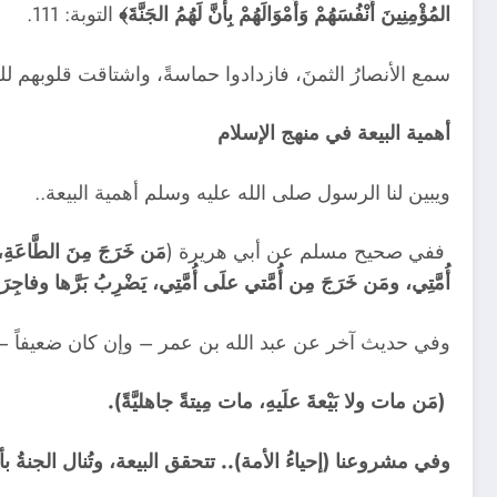
المُؤْمِنِينَ أَنْفُسَهُمْ وَأَمْوَالَهُمْ بِأَنَّ لَهُمُ الجَنَّةَ﴾
التوبة: 111.
سمع الأنصارُ الثمنَ، فازدادوا حماسةً، واشتاقت قلوبهم للج
أهمية البيعة في منهج الإسلام
ويبين لنا الرسول صلى الله عليه وسلم أهمية البيعة..
ففي صحيح مسلم عن أبي هريرة (
مَن خَرَجَ مِنَ الطَّاعَةِ، 
أُمَّتِي، ومَن خَرَجَ مِن أُمَّتي علَى أُمَّتِي، يَضْرِبُ بَرَّها وفاجِر
وفي حديث آخر عن عبد الله بن عمر – وإن كان ضعيفاً –
(مَن مات ولا بَيْعةَ علَيهِ، مات مِيتةً جاهليَّةً)
.
وفي مشروعنا (إحياءُ الأمة).. تتحقق البيعة، وتُنال الجنةُ