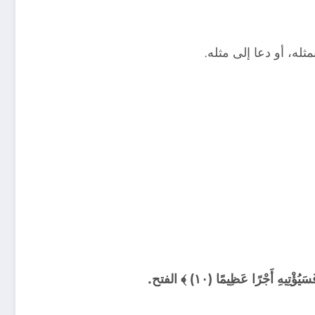
ثله، أو دعا إلى مثله.
ِيهِ أَجْرًا عَظِيمًا (١٠) ﴾ الفتح.