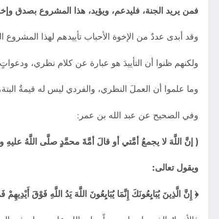
فمن يريد الجنة، فليدعم، ويؤيد، هذا المشروع بصدق وإخ
وقد أبدى عددٌ من الإخوة الأحباب تأييدهم لهذا المشروع الع
ولكنهم ظنوا أن التأييدَ هو عبارة عن كلام نظري، ودعواتٍ، 
وما علموا أن العملَ النظري، والفردي ليس له قيمةٌ البتة،
وفي الصحيح عن عبد الله بن عمر:
(
إنَّ اللَّهَ لا يجمعُ أمَّتي أو قالَ أمَّةَ محمَّدٍ صلَّى اللَّهُ علي
ويقول تعالى:
﴿ إِنَّ الَّذِينَ يُبَايِعُونَكَ إِنَّمَا يُبَايِعُونَ اللَّهَ يَدُ اللَّهِ فَوْقَ أَيْدِيهِمْ 