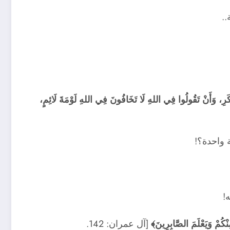
..
رِ، وَأَنْ تَقُولُوا فِي اللهِ لَا تَخَافُونَ فِي اللهِ لَوْمَةَ لَائِمٍ،
ة واحدة؟!
!
نْكُمْ وَيَعْلَمَ الصَّابِرِينَ﴾
[آل عمران: 142.