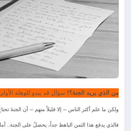
من الذي يريد الجنة؟!
سؤال قد يبدو للوهلة الأولى س
ولكن ما علم أكثر الناس – إلا قليلاً منهم – أن الجنةَ تحتاج 
فالذي يدفع هذا الثمن الباهظ جداً، يحصلُ على الجنة.. أما