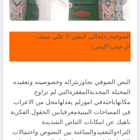
الصوفيةرحلةالى اليقين !! علي سيف
الرعيني\اليمن/
النص الصوفي تجاوزبثرائه وخصوصيته وتعقيده
المخيلة المجدبةالمقفرةالتي لم تراوح
مكانهاباحثةفي امورلم يعدلهامحل من الاعراب
في المساحات البينيةمعرفيابين الحقول الفكرية
ناهيك عن امكانات التناص الشديدة
الثراءوالتعقيدوالمباغتة بين النصوص واحتمالات