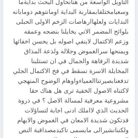
التاويل الواسعة من هنانحاول البحث بدايةما
وسعيامختلفابمقاربة البداية اومانتوهم دومابانه
البدايات ولعلهاارهاصات الزخم الاولى الحبلى
بلوائح المضمر الاتي يخايلنا بنضجه وعمقه
وزعم الاكتمال لاينفي اصوله بل يحسن اخفائها
ويمنحها سرالغموض وجلاله ولذعة المذاق
شديدة الرفاهة والجمال في ان تستلبنا
المخايلة الاسرة نسقط في فخ الاكتمال الجلي
تدفعنابصيرتناالعمياءواوهام الوضوح المنهجي
لاكتناه الاصول الخفية ترى هل هناك حقا
مشروعية معرفية لمسالة الاصل ؟ في ذروة
الحديث الذي لااملك ادنى اجابة لتساؤلات
قدتكون شديدة الامعان في الغموض والابهام
ولكننانشيرالى مايسمى تاكيدمصداقية النص