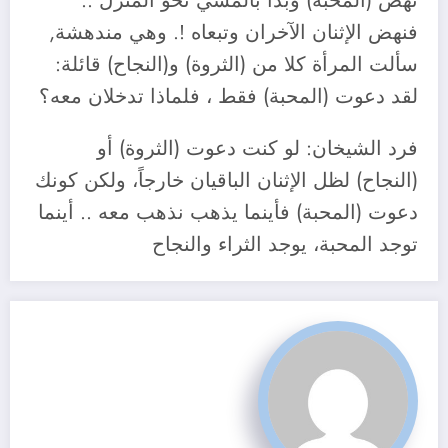
نهض (المحبة) وبدأ بالمشي نحو المنزل ..
فنهض الإثنان الآخران وتبعاه !. وهي مندهشة,
سألت المرأة كلا من (الثروة) و(النجاح) قائلة:
لقد دعوت (المحبة) فقط ، فلماذا تدخلان معه؟
فرد الشيخان: لو كنت دعوت (الثروة) أو
(النجاح) لظل الإثنان الباقيان خارجاً، ولكن كونك
دعوت (المحبة) فأينما يذهب نذهب معه .. أينما
توجد المحبة، يوجد الثراء والنجاح