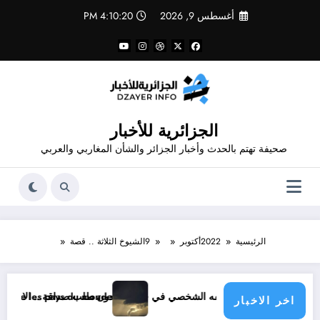
لتجاوز
أغسطس 9, 2026
4:10:20 PM
لى
لمحتوى
الجزائرية للأخبار
صحيفة تهتم بالحدث وأخبار الجزائر والشأن المغاربي والعربي
الرئيسية
2022
أكتوبر
9
الشيوخ الثلاثة .. قصة
وك دون طلب صداقة .. الاطلاع على محتوى صفحة شخص اغلق ملفه الشخصي في فيسبوك دون طلب صداقة
climatique menace les pays du monde
اخر الاخبار