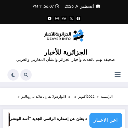
لتجاوز
أغسطس 9, 2026
11:56:07 PM
لى
لمحتوى
الجزائرية للأخبار
صحيفة تهتم بالحدث وأخبار الجزائر والشأن المغاربي والعربي
الرئيسية
2022
أكتوبر
8
غوارديولا يقارن هلاند بـ رونالدو
جرائم الا
م قدور شاهد يعلن عن إصداره الرقمي الجديد “أسد الونشريس” تخليدا لنضال ا
اخر الاخبار