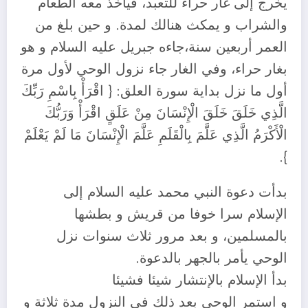
يخرج إلى غار حراء للتعبد، فيأخذ معه الطعام
والشراب و يمكث هنالك لمدة. و حين بلغ من
العمر أربعين سنة،جاءه جبريل عليه السلام و هو
بغار حراء، وفي الغار جاء نزول الوحي لأول مرة
أول ما نزل بداية سورة العلق: { اقْرَأْ بِاسْمِ رَبِّكَ
الَّذِي خَلَقَ خَلَقَ الْإِنْسَانَ مِنْ عَلَقٍ اقْرَأْ وَرَبُّكَ
الْأَكْرَمُ الَّذِي عَلَّمَ بِالْقَلَمِ عَلَّمَ الْإِنْسَانَ مَا لَمْ يَعْلَمْ
}.
بدأت دعوة النبي محمد عليه السلام إلى
الإسلام سرا خوفا من قريش و بطشها
بالمسلمين، و بعد مرور ثلاث سنوات نزل
الوحي يأمر بالجهر بالدعوة.
بدأ الإسلام بالإنتشار شيئا فشيئا
و استمر الوحي بعد ذلك في النزول مدة ثلاثة و