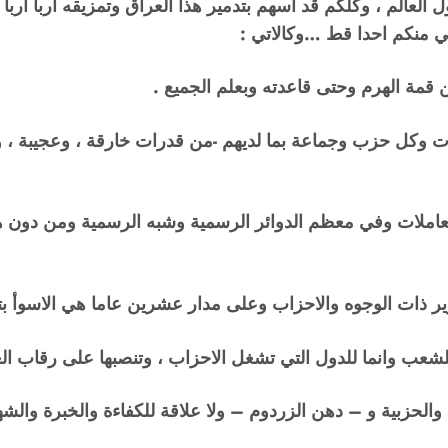
العالم ، وكلكم قد اسهم بتدمير هذا العراق وتمزيقه اربا اربا
ستثني منكم احدا قط …وكالاتي :
 قمة الهرم وحتى قاعدته وبعلم الجميع .
وكل حزب وجماعة بما لديهم -من قدرات خارقة ، وعجيبة ، وممن
املات وفي معظم الدوائر الرسمية وشبه الرسمية ومن دون ه
ر ذات الوجوه والاحزاب وعلى مدار عشرين عاما هي الاسوأ بتا
لشعب وانما للدول التي تشغل الاحزاب ، وتنصبها على رقاب الع
لحزبية و – دهن الزردوم – ولا علاقة للكفاءة والخبرة والشهادة 