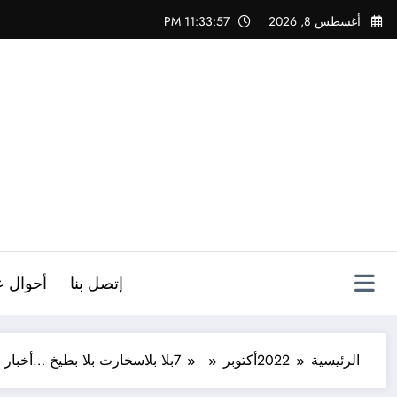
لتجاوز
أغسطس 8, 2026
11:33:58 PM
لى
لمحتوى
ص
إتصل بنا
أحوال ع
الرئيسية
2022
أكتوبر
7
بلا بلاسخارت بلا بطيخ …أخبار