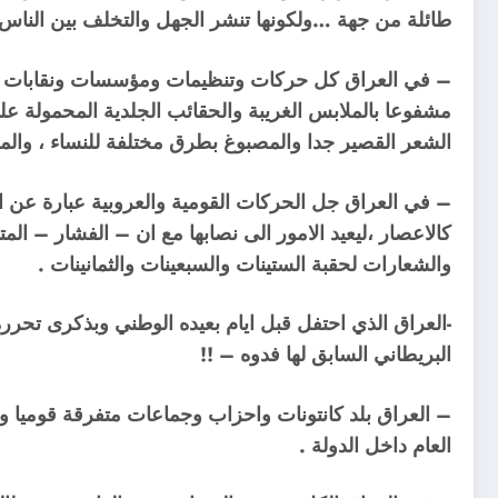
طائلة من جهة …ولكونها تنشر الجهل والتخلف بين النا
– في العراق كل حركات وتنظيمات ومؤسسات ونقابات واتح
مشفوعا بالملابس الغريبة والحقائب الجلدية المحمولة عل
الشعر القصير جدا والمصبوغ بطرق مختلفة للنساء ، والملا
– في العراق جل الحركات القومية والعروبية عبارة ع
كالاعصار ،ليعيد الامور الى نصابها مع ان – الفشار – الم
والشعارات لحقبة الستينات والسبعينات والثمانينات .
-العراق الذي احتفل قبل ايام بعيده الوطني وبذكرى تحرره 
البريطاني السابق لها فدوه – !!
– العراق بلد كانتونات واحزاب وجماعات متفرقة قوميا وط
العام داخل الدولة .