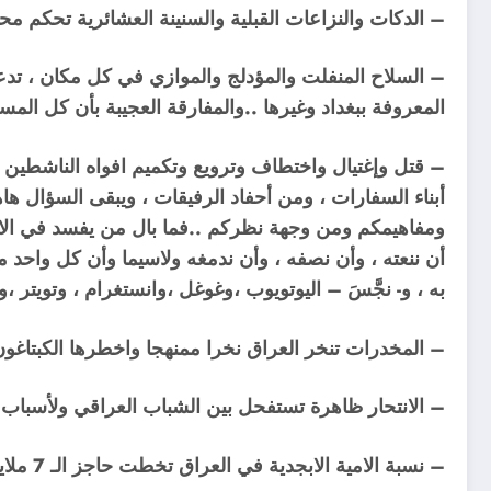
– الدكات والنزاعات القبلية والسنينة العشائرية تحكم م
– السلاح المنفلت والمؤدلج والموازي في كل مكان ، تدع
المعروفة ببغداد وغيرها ..والمفارقة العجيبة بأن كل المسل
– قتل وإغتيال واختطاف وترويع وتكميم افواه الناشطين ، ت
أبناء السفارات ، ومن أحفاد الرفيقات ، ويبقى السؤال
ومفاهيمكم ومن وجهة نظركم ..فما بال من يفسد في الارض ج
أن ننعته ، وأن نصفه ، وأن ندمغه ولاسيما وأن كل واحد م
به ، و- نجَّسَ – اليوتويوب ،وغوغل ،وانستغرام ، وتويتر
– المخدرات تنخر العراق نخرا ممنهجا واخطرها الكبتاغون وا
– الانتحار ظاهرة تستفحل بين الشباب العراقي ولأسباب 
– نسبة الامية الابجدية في العراق تخطت حاجز الـ 7 ملايين امي .