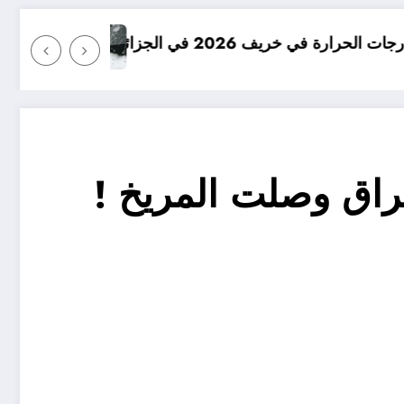
امطار بكميات كبيرة جدا متوقعة في الجزائر ف
عراق وصلت المريخ !