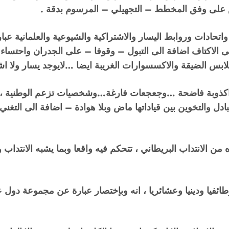
س على وفق المخطط – التجهيلي – المرسوم بدقة .
ادات وروابط اليسار والاشتراكية والشيوعية والعلمانية عب
ى الاكتاف اضافة الى التبول – وقوفا – على الجدران واحتساء ا
بس الضيقة والاكسسوارات الغريبة ايضا …لايوجد يسار ولا اشتر
ن اكذوبة فاضحة …وجعجعات فارغة…وشخصيات تزعم الوطنية ، 
تبادل والتخوين بين قياداتها ماض وبلا هوادة – اضافة الى التغ
من الانتداب البريطاني ، تتحكم فيه واقعا وبما يشبه الانتداب
ائفيا ودينيا وعشائريا ، انه وبإختصار عبارة عن مجموعة دول 