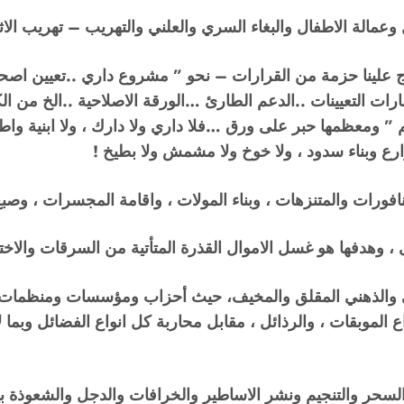
وعمالة الاطفال والبغاء السري والعلني والتهريب – تهريب الا
ج علينا حزمة من القرارات – نحو ” مشروع داري ..تعيين اص
ت التعيينات ..الدعم الطارئ …الورقة الاصلاحية ..الخ من الك
 ومعظمها حبر على ورق …فلا داري ولا دارك ، ولا ابنية واطئ
ارع وبناء سدود ، ولا خوخ ولا مشمش ولا بطيخ !
افورات والمتنزهات ، وبناء المولات ، واقامة المجسرات ، وصب
 وهدفها هو غسل الاموال القذرة المتأتية من السرقات والاختلاس
والذهني المقلق والمخيف، حيث أحزاب ومؤسسات ومنظمات وجماعا
 الموبقات ، والرذائل ، مقابل محاربة كل انواع الفضائل وبما
لسحر والتنجيم ونشر الاساطير والخرافات والدجل والشعوذة بي