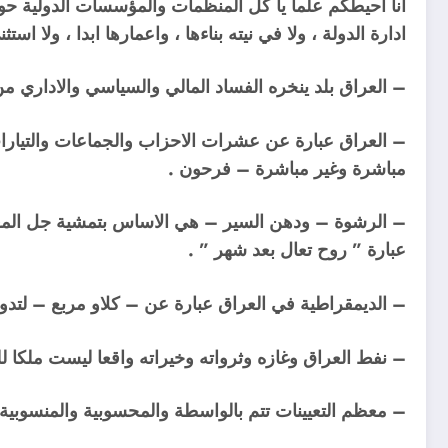
انا احيطكم علما يا كل المنظمات والمؤسسات الدولية حول 
ادارة الدولة ، ولا في نيته بناءها ، واعمارها ابدا ، ولا ا
– العراق بلد ينخره الفساد المالي والسياسي والاداري من
– العراق عبارة عن عشرات الاحزاب والجماعات والتيارات 
مباشرة وغير مباشرة – فرحون .
– الرشوة – ودهن السير – هي الاساس بتمشية جل المع
عبارة ” روح تعال بعد شهر ” .
– الديمقراطية في العراق عبارة عن – كلاو مربع – لتدوي
– نفط العراق وغازه وثرواته وخيراته واقعا ليست ملكا ل
– معظم التعيينات تتم بالواسطة والمحسوبية والمنسوبية وا