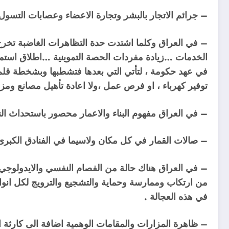
– جرائم الاتجار بالبشر وتجارة الاعضاء وعصابات التسول 
– في العراق وكلما اشتدت حدة التظاهرات الغاضبة تخر
الخدمات …زيادة مفردات الحصة التموينية …اطلاق استمارا
في عهد حكومة ، لتأتي التي بعدها فتشطبها وبشخطة قلم ”
توفير كهرباء ، او فرص عمل ،ولا اعادة تأهيل مصانع ومز
– في العراق مفهوم البناء والاعمار محصور باستحداث الن
– صالات القمار في كل مكان ولاسيما في الفنادق الكبرى ،
– في العراق هناك حالة من الفصام النفسي والايدولوجي 
من ارتكاب وممارسة وحماية والتشجيع والترويج لكل انواع
في هذه العجالة .
– ظاهرة المزارات والمقامات الوهمية اضافة الى كارثة ا