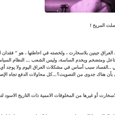
صلت المريخ !
في العراق جينين بلاسخارت ، ولخصته في احاطتها ، هو ” فقدان 
ر فاعل ومتضخم ويخدم الساسة، وليس الشعب … النظام السياس
..الفساد سبب أساس في مشكلات العراق اليوم ولا يوجد أي قا
بأن هناك جدوى من التصويت؟…كل محاولات الدفع تجاه الإصلا
سخارت أو غيرها من المخلوقات الاممية ذات التاريخ الاسود ل