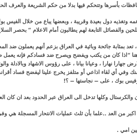
حافظات بأسرها وتتحكم فيها بدلا من حكم الشريعة والعرف الح
مه وتغذيه دول بعيدة وقريبة ، وبعضها يباع من خلال الفيس ب
حين والفصائل التابعة لهم يطالبون أمام الاعلام ” بحصر السلاح ب
عد بمثابة جائحة وبائية في العراق بزعم أنهم يعملون ضد المصالح
 هاهنا “اذا كان من يكتب ويفضح ويصرح ضد فسادكم فإنه يعمل
هارا نهارا ، وعيانا بيانا ، على رؤوس الاشهاد وبالادلة والو
نك وفي أي لقاء اذاعي أو متلفز يخرج علينا ليفضح فساد أقرانه 
 ،وفيس بوك ، على – نجاستها – ؟!
لكرستال وكلها تدخل الى العراق عبر الحدود بعد ان كان العراق خ
اكبر من العد ..علما بأن ثلث عمليات الانتحار المسجلة هي و