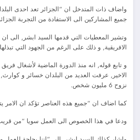
واضاف ذات المتدخل ان “الجزائر تعد احدى البلدان
جميع المشاركين الى الاستفادة من التجربة الجزائري
وتشير المعطيات التي قدمها السيد ابشر, الى ان افر
الافريقية, و ذلك على الرغم من الجهود التي تبذلها 
و تابع قوله, انه منذ الدورة الماضية لأشغال فر
الاخير, عرفت العديد من البلدان خسائر و كوارث, م
نزوح 6 مليون شخص.
كما اضاف ان “جميع هذه العناصر تؤكد ان الامر ي
ودعا في هذا الخصوص الى العمل سويا “من قريب او بعيد” من اجل تجسيد
واشار كذلك السيد ابشر, الى “اننا بحاجة للعمل م