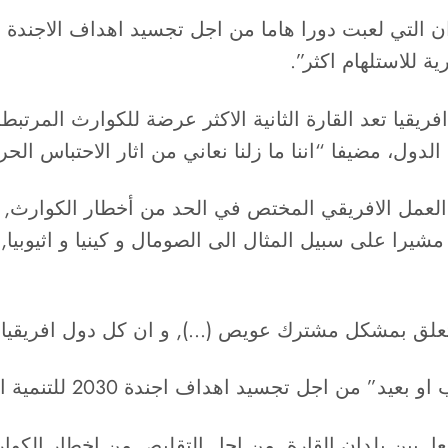
 التي لعبت دورا هاما من اجل تجسيد اهداف الاجندة الا
ة للاستلهام اكثر”.
يقيا تعد القارة الثانية الاكثر عرضة للكوارث المرتبطة 
الدول، مضيفا “اننا ما زلنا نعاني من اثار الاحتباس الحر
يق العمل الافريقي المختص في الحد من أخطار الكوار
شيرا على سبيل المثال الى الصومال و كينيا و اثيوبيا
تعلق بمشكل مشترك عويص (…), و ان كل دول افريقيا لا 
 اهداف اجندة 2030 للتنمية المستدامة وكذا اجندة 2063.
عا, بين بلدان القارة, من اجل التقليص من اخطار الكوا