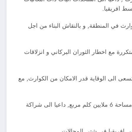
سط افريقيا.
رث في المنطقة, و بالنقاش البناء من اجل
تكررة مع اخطار الثوران البركاني و انزلاقات
تسعى الى الوقاية قدر الامكان من الكوارث, مع
و حذر من جانب اخر من اخطار الجفاف الذي يهدد المنطقة الصحراوية من المغرب العربي الممتدة على مساحة 6 ملايين كلم مربع, داعيا الى شراكة
في افريقيا في شتى المجالات.