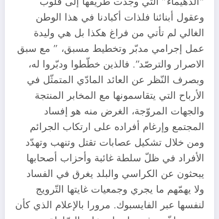
“الدهيماء” التي وجدت طريقها إلى قلوب
وعقول أبنائنا فلذات أكبادنا في هذا الوطن
الغالي لم تأتي من فراغ هكذا بل هي وليدة
عمل إجرامي مدبّر وتخطيط مسبق، ” مع سبق
الاصرار والترصّد”. فالذين خطّطوا ودبّروا له،
وبصرف النّظر عن العائد المادّي المتمثّل في
الأرباح التي يتقاسمونها مع المخابر المنتجة
والجهات المروّجة، الغرض منه هو إفساد
المجتمع وإرغام أفراده على ارتكاب الجرائم
ومن خلال تشكيل عصابات تقتل وتنهب وتهدّد
الأفراد في ظلّ سلطة غائبة وأحزاب أصحابها
يبحثون عن الكراسي والبلد يغرق في الفساد
ولا يهمّهم ما يجري وجمعيات غايتها التّرويج
لنفسها عبر الفايسبوك. مرورا بالإعلام الذي كأن