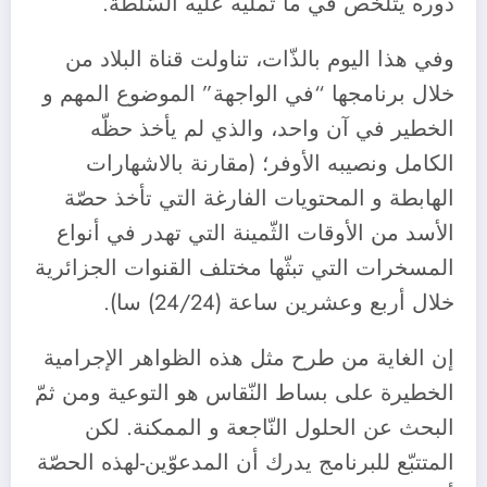
دوره يتلخّص في ما تمليه عليه السّلطة.
وفي هذا اليوم بالذّات، تناولت قناة البلاد من
خلال برنامجها “في الواجهة” الموضوع المهم و
الخطير في آن واحد، والذي لم يأخذ حظّه
الكامل ونصيبه الأوفر؛ (مقارنة بالاشهارات
الهابطة و المحتويات الفارغة التي تأخذ حصّة
الأسد من الأوقات الثّمينة التي تهدر في أنواع
المسخرات التي تبثّها مختلف القنوات الجزائرية
خلال أربع وعشرين ساعة (24/24) سا).
إن الغاية من طرح مثل هذه الظواهر الإجرامية
الخطيرة على بساط النّقاس هو التوعية ومن ثمّ
البحث عن الحلول النّاجعة و الممكنة. لكن
المتتبّع للبرنامج يدرك أن المدعوّين-لهذه الحصّة