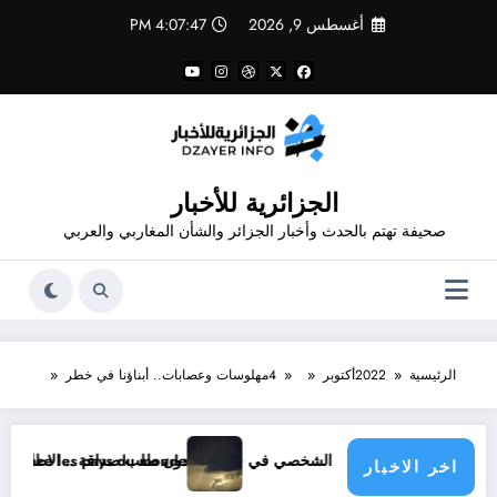
لتجاوز
أغسطس 9, 2026
4:07:47 PM
لى
لمحتوى
الجزائرية للأخبار
صحيفة تهتم بالحدث وأخبار الجزائر والشأن المغاربي والعربي
الرئيسية
2022
أكتوبر
4
مهلوسات وعصابات.. أبناؤنا في خطر
دون طلب صداقة .. الاطلاع على محتوى صفحة شخص اغلق ملفه الشخصي في فيسبوك دون طلب صداقة
e climatique menace les pays du monde
اخر الاخبار