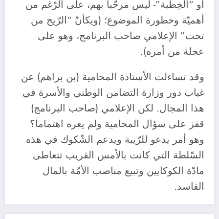
أو “الخِطبة”- ليس مرحّبا بهم، على الرّغم من
أهميّة وخطورة الموضوع؛ (ويكأنّ “الرّيح من
تحت” الإعلامي صاحب البرنامج، وهو على
عجلة من أمره).
وقد تساءلت الأستاذة المحامية (بن براهم) عن
غياب دور وزارة التضامن الوطني والأسرة في
هذا المجال. لكن الإعلامي (صاحب البرنامج)
قفز على سؤال المحامية ولم يعره اهتماما؟
وهو أمر يدعو للرّيبة ويدعم الشّكوك في هذه
السّلطة التي كانت بالأمس القريب تتعاطى
مادّة الكوكايين وتبيع مناصب الأمّة بالمال
الفاسد.