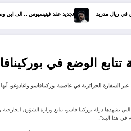
تجديد عقد فينيسيوس .. الى اين وصلت المفاوضات ؟
ة تتابع الوضع في بوركيناف
عبر السفارة الجزائرية في عاصمة بوركينافاسو واغادوغو، أنها 
التي تشهدها دولة بوركينا فاسو، تتابع وزارة الشؤون الخارجية و
في هذا البلد”.