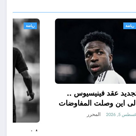
رياضة
تجديد عقد فينيسيوس ..
الى اين وصلت المفاوضات
؟
المحرر
أغسطس 5, 2026
لتقسيط