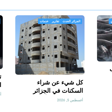
تقارير
تقارير وأخبار
رأي
الجزائر الحدث
تقارير
خدمات
بغضُ مِنْ ذكرى 03 آب
2026
كل شيء عن شراء
المحرر
السكنات في الجزائر
بقرض بنكي .. أو با
أغسطس 5, 2026