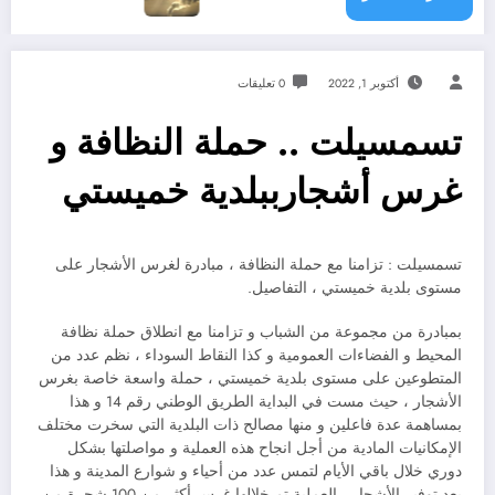
أكتوبر 1, 2022
0 تعليقات
تسمسيلت .. حملة النظافة و
غرس أشجارببلدية خميستي
تسمسيلت : تزامنا مع حملة النظافة ، مبادرة لغرس الأشجار على
مستوى بلدية خميستي ، التفاصيل.
بمبادرة من مجموعة من الشباب و تزامنا مع انطلاق حملة نظافة
المحيط و الفضاءات العمومية و كذا النقاط السوداء ، نظم عدد من
المتطوعين على مستوى بلدية خميستي ، حملة واسعة خاصة بغرس
الأشجار ، حيث مست في البداية الطريق الوطني رقم 14 و هذا
بمساهمة عدة فاعلين و منها مصالح ذات البلدية التي سخرت مختلف
الإمكانيات المادية من أجل انجاح هذه العملية و مواصلتها بشكل
دوري خلال باقي الأيام لتمس عدد من أحياء و شوارع المدينة و هذا
بعد توفير الأشجار ، العملية تم خلالها غرس أكثر من 100 شجرة من