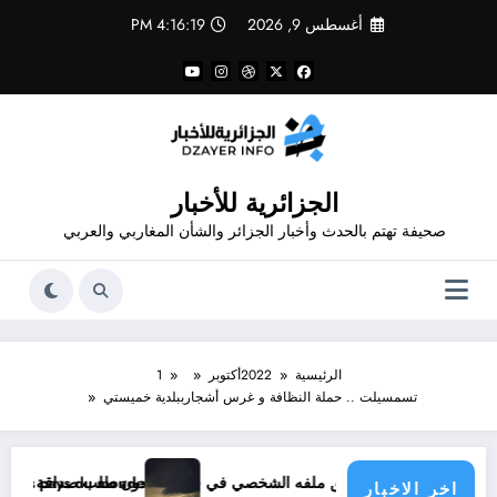
لتجاوز
أغسطس 9, 2026
4:16:19 PM
لى
لمحتوى
الجزائرية للأخبار
صحيفة تهتم بالحدث وأخبار الجزائر والشأن المغاربي والعربي
الرئيسية
2022
أكتوبر
1
تسمسيلت .. حملة النظافة و غرس أشجارببلدية خميستي
شخصي في فيسبوك دون طلب صداقة .. الاطلاع على محتوى صفحة شخص اغلق ملفه الشخصي في فيسبوك دون طلب صداقة
ique menace les pays du monde
اخر الاخبار