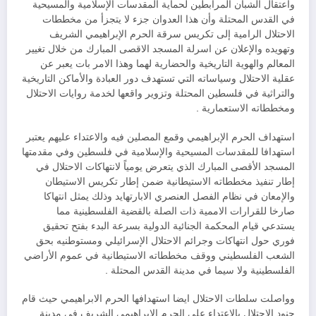
واعتقال الشبان المرابطين لحماية المقدسات الإسلامية والمسيحية
في القدس المحتلة وأن هذا العدوان جزء لا يتجزأ من مخططات
الاحتلال الرامية إلى تكريس سرقة الحرم الإبراهيمي الشريف
وتهويده والإعلان عن اسرلة المسجد الاقصى المبارك من خلال تغيير
المعالم والهوية التاريخية والحضارية لهما وهذا الامر بات يعبر عن
عقلية الاحتلال وسياساته التي تستهدف دور العبادة والأماكن التاريخية
والتراثية في فلسطين المحتلة وتزوير واقعها لخدمة روايات الاحتلال
ومخططاته الاستعمارية .
استهداف الحرم الإبراهيمي وقمع المصلين فيه والاعتداء عليهم يعتبر
استهدافا للمقدسات المسيحية والإسلامية في فلسطين وفي مقدمتها
المسجد الأقصى المبارك الذي يتعرض يومياً لانتهاكات الاحتلال في
إطار تنفيذ مخططاته الاستيطانية ضمن إطار تكريس الاستيطان
والإمعان في نظام الفصل العنصري الابارتهايد وذلك يمثل انتهاكا
صارخا للقرارات الاممية ذات الصلة بالقضية الفلسطينية مما
يستدعي قيام المحكمة الجنائية الدولية بسرعة البدء بفتح تحقيق
فوري حول انتهاكات وجرائم الاحتلال الإسرائيلي ومستوطنيه بحق
الشعب الفلسطيني ووقف مخططاته الاستيطانية في عموم الأراضي
الفلسطينية ولا سيما في مدينة القدس المحتلة .
وواصلت سلطات الاحتلال ايضا استهدافها الحرم الابراهيمي حيث قام
جنود الاحتلال بالاعتداء على الحرم الإبراهيمي الشريف في مدينة