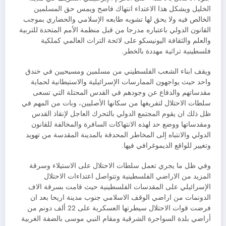
الخليل ويشكل هذا الاعتداء انتهاك فاضح ويمس حق المسلمين
الخالص فيه ولا يحق لها تشويه طابعه الإسلامي والحضاري بموجب
القانون الدولي باعتباره مدرجا من قبل منظمة الأمم المتحدة للتربية
والعلم والثقافة اليونيسكو على لائحة التراث العالمي كملكية
فلسطينية تراثية مهددة بالخطر.
ويقف ابناء الشعب الفلسطيني من مسلمين ومسيحيين في خندق
واحد حيث يواجهون الممارسات الإسرائيلية والاستيطانية لحماية
مقدساتهم والدفاع عن وجودهم في القدس المحتلة التي تسعى
سلطات الاحتلال لتفريغها من سكانها الأصليين، وبات من المهم في
ظل ذلك ان يقوم المجتمع الدولي بالتحرك العاجل لإنقاذ القدس
ومقدساتها ووضع حد لهذه الانتهاكات السافرة والمخالفة للقانون
الدولي والانتباه إلى المخاطر المحدقة بالمدينة المقدسة من تهويد
وتغيير للواقع الديموغرافي فيها.
وفي ظل ما يجري تعمل سلطات الاحتلال على الاستيلاء وسرقة
المزيد من الاراضي الفلسطينية وتتواصل اعتداءات الاحتلال
الإسرائيلي على المقدسات الفلسطينية حيث قامت بسرقة الاف
الدونمات من اراضي الوقف الاسلامي جنوب مدينة اريحا بعد ان
فرضت قوات الاحتلال سيطرتها العسكرية على 22 ألف دونم من
أراضي بلدة السواحرة الشرقية ومقام النبي موسى بالضفة الغربية